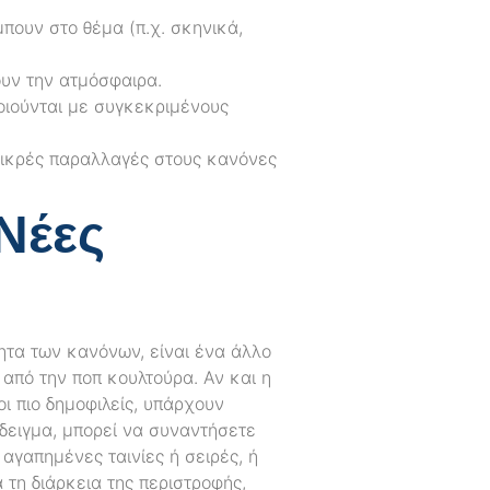
πουν στο θέμα (π.χ. σκηνικά,
υν την ατμόσφαιρα.
οιούνται με συγκεκριμένους
μικρές παραλλαγές στους κανόνες
 Νέες
ητα των κανόνων, είναι ένα άλλο
από την ποπ κουλτούρα. Αν και η
ι πιο δημοφιλείς, υπάρχουν
άδειγμα, μπορεί να συναντήσετε
αγαπημένες ταινίες ή σειρές, ή
 τη διάρκεια της περιστροφής,