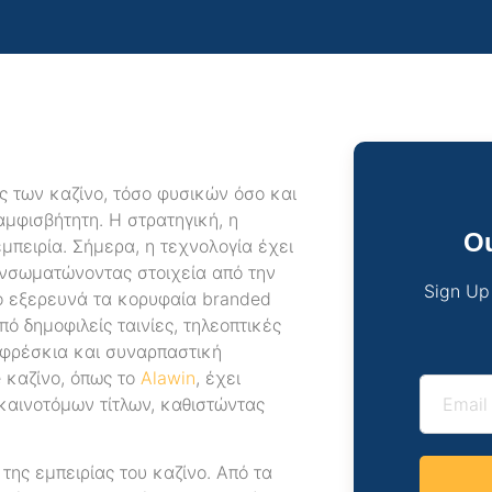
ες των καζίνο, τόσο φυσικών όσο και
αμφισβήτητη. Η στρατηγική, η
Ou
μπειρία. Σήμερα, η τεχνολογία έχει
 ενσωματώνοντας στοιχεία από την
Sign Up
ο εξερευνά τα κορυφαία branded
πό δημοφιλείς ταινίες, τηλεοπτικές
 φρέσκια και συναρπαστική
 καζίνο, όπως το
Alawin
, έχει
 καινοτόμων τίτλων, καθιστώντας
της εμπειρίας του καζίνο. Από τα