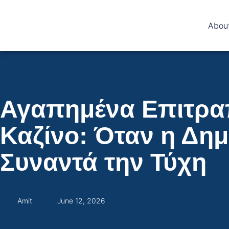
Abou
Αγαπημένα Επιτραπ
Καζίνο: Όταν η Δη
Συναντά την Τύχη
Amit
June 12, 2026