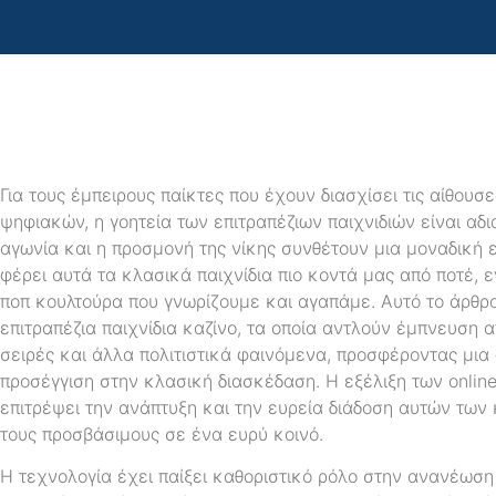
Για τους έμπειρους παίκτες που έχουν διασχίσει τις αίθουσ
ψηφιακών, η γοητεία των επιτραπέζιων παιχνιδιών είναι αδι
αγωνία και η προσμονή της νίκης συνθέτουν μια μοναδική ε
φέρει αυτά τα κλασικά παιχνίδια πιο κοντά μας από ποτέ,
ποπ κουλτούρα που γνωρίζουμε και αγαπάμε. Αυτό το άρθρ
επιτραπέζια παιχνίδια καζίνο, τα οποία αντλούν έμπνευση α
σειρές και άλλα πολιτιστικά φαινόμενα, προσφέροντας μια
προσέγγιση στην κλασική διασκέδαση. Η εξέλιξη των online
επιτρέψει την ανάπτυξη και την ευρεία διάδοση αυτών των
τους προσβάσιμους σε ένα ευρύ κοινό.
Η τεχνολογία έχει παίξει καθοριστικό ρόλο στην ανανέωση 