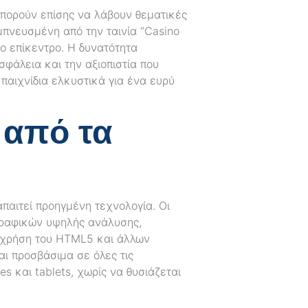
 μπορούν επίσης να λάβουν θεματικές
εμπνευσμένη από την ταινία “Casino
το επίκεντρο. Η δυνατότητα
άλεια και την αξιοπιστία που
παιχνίδια ελκυστικά για ένα ευρύ
 από τα
παιτεί προηγμένη τεχνολογία. Οι
γραφικών υψηλής ανάλυσης,
Η χρήση του HTML5 και άλλων
αι προσβάσιμα σε όλες τις
s και tablets, χωρίς να θυσιάζεται