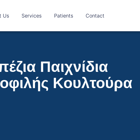
t Us
Services
Patients
Contact
έζια Παιχνίδια
μοφιλής Κουλτούρα