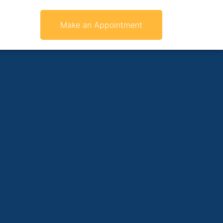
Make an Appointment