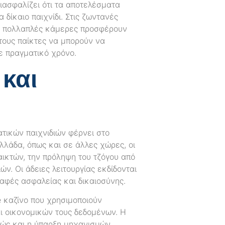
ιασφαλίζει ότι τα αποτελέσματα
δίκαιο παιχνίδι. Στις ζωντανές
 οι πολλαπλές κάμερες προσφέρουν
 τους παίκτες να μπορούν να
ε πραγματικό χρόνο.
 και
ατικών παιχνιδιών φέρνει στο
Ελλάδα, όπως και σε άλλες χώρες, οι
αικτών, την πρόληψη του τζόγου από
ών. Οι άδειες λειτουργίας εκδίδονται
αφές ασφαλείας και δικαιοσύνης.
e καζίνο που χρησιμοποιούν
ι οικονομικών τους δεδομένων. Η
αθώς και η ύπαρξη μηχανισμών