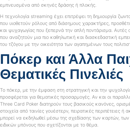
εμπνευσμένα από σκηνές δράσης ή πλοκής.
Η τεχνολογία streaming έχει επιτρέψει τη δημιουργία ζων
που υιοθετούν ρόλους από διάσημους χαρακτήρες, προσθέτ
και ψυχαγωγίας που ξεπερνά την απλή ποντάρισμα. Αυτές ο
που αναζητούν μια πιο καθηλωτική και διασκεδαστική εμπε
του τζόγου με την οικειότητα των αγαπημένων τους πολιτιστ
Πόκερ και Άλλα Παι
Θεματικές Πινελιές
Το πόκερ, με την έμφαση στη στρατηγική και την ψυχολογία,
προσφέρεται για θεματικές προσαρμογές. Αν και οι παραλλ
Three Card Poker διατηρούν τους βασικούς κανόνες, ορισ
στοιχεία από ταινίες γουέστερν, πειρατικές περιπέτειες ή α
μπορεί να εκδηλωθεί μέσω της σχεδίασης των καρτών, των
ειδικών μπόνους που σχετίζονται με το θέμα.