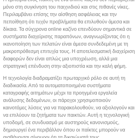
μόνο στη συγκίνηση του παιχνιδιού και στις πιθανές νίκες.
Περιλαμβάνει επίσης την αίσθηση ασφάλειας και την
πεποίθηση ότι τυχόν προβλήματα θα επιλυθούν άμεσα και
δίκαια. Τα σύγχρονα online καζίνο επενδύουν σημαντικά σε
συστήματα διαχείρισης παραπόνων, αναγνωρίζοντας ότι η
ικανοποίηση των πελατών είναι άμεσα συνδεδεμένη με τη
μακροπρόθεσμη επιτυχία τους. Η αποτελεσματική διαχείριση
διαφορών δεν είναι απλώς μια υποχρέωση, αλλά μια
στρατηγική επένδυση στην αξιοπιστία και την καλή φήμη.
Η τεχνολογία διαδραματίζει πρωταρχικό ρόλο σε αυτή τη
διαδικασία. Από τα αυτοματοποιημένα συστήματα
καταγραφής αιτημάτων μέχρι τα προηγμένα εργαλεία
ανάλυσης δεδομένων, οι πάροχοι χρησιμοποιούν
καινοτόμες λύσεις για να παρακολουθούν, να αξιολογούν και
να επιλύουν τα ζητήματα των παικτών. Αυτή η τεχνολογική
υποδομή, σε συνδυασμό με αυστηρούς κανονισμούς,
δημιουργεί ένα περιβάλλον όπου οι παίκτες μπορούν να
αισθάνονται σίγουροι ότι τα δικαιώματά τους