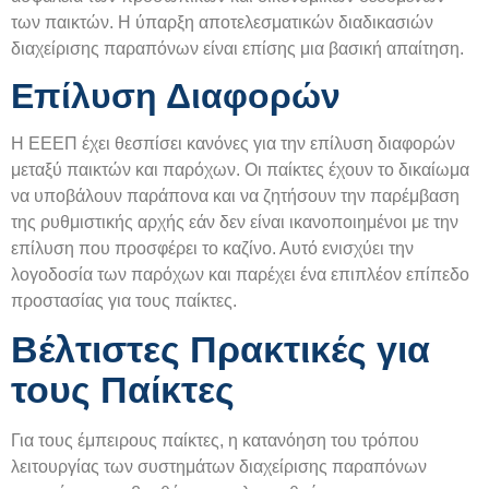
των παικτών. Η ύπαρξη αποτελεσματικών διαδικασιών
διαχείρισης παραπόνων είναι επίσης μια βασική απαίτηση.
Επίλυση Διαφορών
Η ΕΕΕΠ έχει θεσπίσει κανόνες για την επίλυση διαφορών
μεταξύ παικτών και παρόχων. Οι παίκτες έχουν το δικαίωμα
να υποβάλουν παράπονα και να ζητήσουν την παρέμβαση
της ρυθμιστικής αρχής εάν δεν είναι ικανοποιημένοι με την
επίλυση που προσφέρει το καζίνο. Αυτό ενισχύει την
λογοδοσία των παρόχων και παρέχει ένα επιπλέον επίπεδο
προστασίας για τους παίκτες.
Βέλτιστες Πρακτικές για
τους Παίκτες
Για τους έμπειρους παίκτες, η κατανόηση του τρόπου
λειτουργίας των συστημάτων διαχείρισης παραπόνων