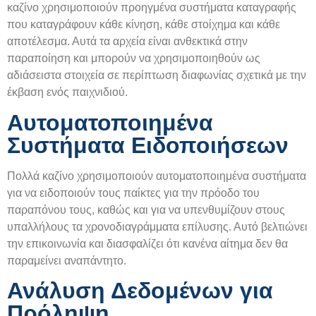
καζίνο χρησιμοποιούν προηγμένα συστήματα καταγραφής
που καταγράφουν κάθε κίνηση, κάθε στοίχημα και κάθε
αποτέλεσμα. Αυτά τα αρχεία είναι ανθεκτικά στην
παραποίηση και μπορούν να χρησιμοποιηθούν ως
αδιάσειστα στοιχεία σε περίπτωση διαφωνίας σχετικά με την
έκβαση ενός παιχνιδιού.
Αυτοματοποιημένα
Συστήματα Ειδοποιήσεων
Πολλά καζίνο χρησιμοποιούν αυτοματοποιημένα συστήματα
για να ειδοποιούν τους παίκτες για την πρόοδο του
παραπόνου τους, καθώς και για να υπενθυμίζουν στους
υπαλλήλους τα χρονοδιαγράμματα επίλυσης. Αυτό βελτιώνει
την επικοινωνία και διασφαλίζει ότι κανένα αίτημα δεν θα
παραμείνει αναπάντητο.
Ανάλυση Δεδομένων για
Πρόληψη