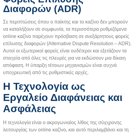
Διαφορών (ADR)
Σε περιπτώσεις όπου ο παίκτης και το καζίνο δεν μπορούν
να καταλήξουν σε συμφωνία, τα περισσότερα ρυθμιζόμενα
online καζίνο παρέχουν πρόσβαση σε ανεξάρτητους φορείς
επίλυσης διαφορών (Alternative Dispute Resolution – ADR).
Αυτοί οι εξωτερικοί φορείς είναι ουδέτεροι και εξετάζουν τα
στοιχεία από όλες τις πλευρές για να εκδώσουν μια δίκαιη
απόφαση. Η ύπαρξη τέτοιων μηχανισμών είναι συχνά
υποχρεωτική από τις ρυθμιστικές αρχές.
Η Τεχνολογία ως
Εργαλείο Διαφάνειας και
Ασφάλειας
Η τεχνολογία είναι ο ακρογωνιαίος λίθος της σύγχρονης
λειτουργίας των online καζίνο, και αυτό περιλαμβάνει και τη