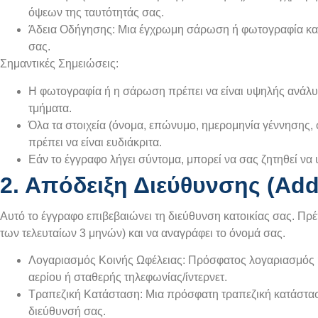
όψεων της ταυτότητάς σας.
Άδεια Οδήγησης:
Μια έγχρωμη σάρωση ή φωτογραφία και
σας.
Σημαντικές Σημειώσεις:
Η φωτογραφία ή η σάρωση πρέπει να είναι υψηλής ανάλυσ
τμήματα.
Όλα τα στοιχεία (όνομα, επώνυμο, ημερομηνία γέννησης,
πρέπει να είναι ευδιάκριτα.
Εάν το έγγραφο λήγει σύντομα, μπορεί να σας ζητηθεί να
2. Απόδειξη Διεύθυνσης (Addr
Αυτό το έγγραφο επιβεβαιώνει τη διεύθυνση κατοικίας σας. Πρ
των τελευταίων 3 μηνών) και να αναγράφει το όνομά σας.
Λογαριασμός Κοινής Ωφέλειας:
Πρόσφατος λογαριασμός η
αερίου ή σταθερής τηλεφωνίας/ίντερνετ.
Τραπεζική Κατάσταση:
Μια πρόσφατη τραπεζική κατάσταση
διεύθυνσή σας.