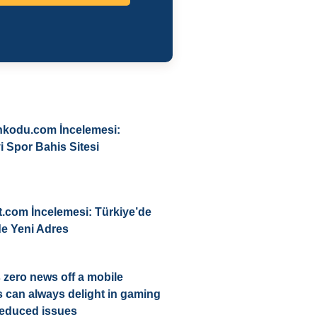
kodu.com İncelemesi:
yi Spor Bahis Sitesi
t.com İncelemesi: Türkiye’de
de Yeni Adres
 zero news off a mobile
es can always delight in gaming
 reduced issues