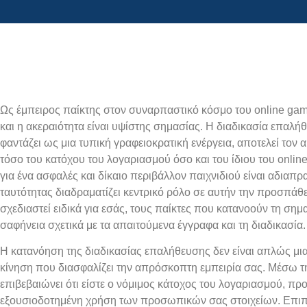
Ως έμπειρος παίκτης στον συναρπαστικό κόσμο του online gamb
και η ακεραιότητα είναι υψίστης σημασίας. Η διαδικασία επαλή
φαντάζει ως μια τυπική γραφειοκρατική ενέργεια, αποτελεί τον 
τόσο του κατόχου του λογαριασμού όσο και του ίδιου του onlin
για ένα ασφαλές και δίκαιο περιβάλλον παιχνιδιού είναι αδιαπ
ταυτότητας διαδραματίζει κεντρικό ρόλο σε αυτήν την προσπάθε
σχεδιαστεί ειδικά για εσάς, τους παίκτες που κατανοούν τη σ
σαφήνεια σχετικά με τα απαιτούμενα έγγραφα και τη διαδικασία.
Η κατανόηση της διαδικασίας επαλήθευσης δεν είναι απλώς μι
κίνηση που διασφαλίζει την απρόσκοπτη εμπειρία σας. Μέσω 
επιβεβαιώνει ότι είστε ο νόμιμος κάτοχος του λογαριασμού, πρ
εξουσιοδοτημένη χρήση των προσωπικών σας στοιχείων. Επιπ