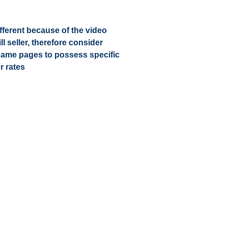
fferent because of the video
l seller, therefore consider
game pages to possess specific
r rates