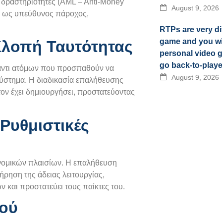
δραστηριότητες (AML – Anti-Money
August 9, 2026
o, ως υπεύθυνος πάροχος,
RTPs are very di
game and you wil
Κλοπή Ταυτότητας
personal video 
go back-to-playe
αντι ατόμων που προσπαθούν να
August 9, 2026
σύστημα. Η διαδικασία επαλήθευσης
τον έχει δημιουργήσει, προστατεύοντας
Ρυθμιστικές
ν νομικών πλαισίων. Η επαλήθευση
τήρηση της άδειας λειτουργίας,
ν και προστατεύει τους παίκτες του.
ιού