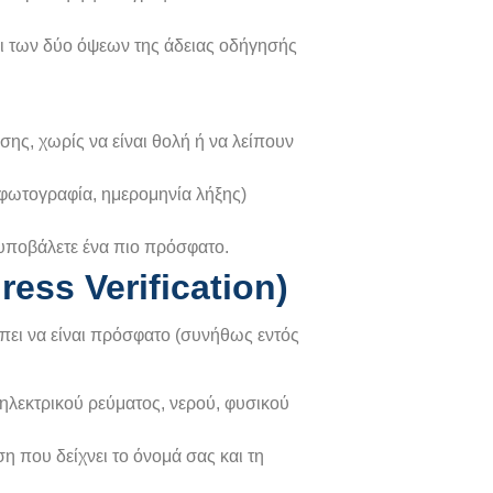
 των δύο όψεων της άδειας οδήγησής
ης, χωρίς να είναι θολή ή να λείπουν
 φωτογραφία, ημερομηνία λήξης)
 υποβάλετε ένα πιο πρόσφατο.
ess Verification)
έπει να είναι πρόσφατο (συνήθως εντός
λεκτρικού ρεύματος, νερού, φυσικού
 που δείχνει το όνομά σας και τη