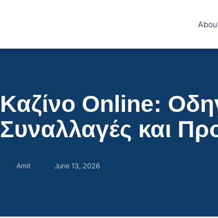
Abou
Καζίνο Online: Οδη
Συναλλαγές και Πρ
Amit
June 13, 2026