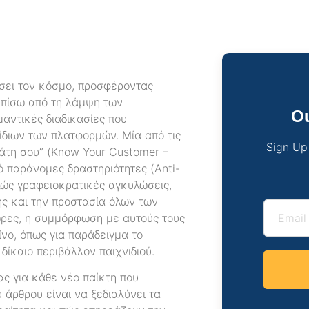
ήσει τον κόσμο, προσφέροντας
 πίσω από τη λάμψη των
Ou
αντικές διαδικασίες που
ίδιων των πλατφορμών. Μία από τις
Sign Up
ελάτη σου” (Know Your Customer –
ό παράνομες δραστηριότητες (Anti-
πλώς γραφειοκρατικές αγκυλώσεις,
ης και την προστασία όλων των
ώρες, η συμμόρφωση με αυτούς τους
ίνο, όπως για παράδειγμα το
δίκαιο περιβάλλον παιχνιδιού.
ς για κάθε νέο παίκτη που
 άρθρου είναι να ξεδιαλύνει τα