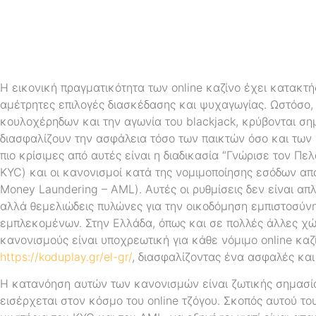
Η εικονική πραγματικότητα των online καζίνο έχει κατακτ
αμέτρητες επιλογές διασκέδασης και ψυχαγωγίας. Ωστόσο,
κουλοχέρηδων και την αγωνία του blackjack, κρύβονται σημ
διασφαλίζουν την ασφάλεια τόσο των παικτών όσο και των 
πιο κρίσιμες από αυτές είναι η διαδικασία “Γνώρισε τον Π
KYC) και οι κανονισμοί κατά της νομιμοποίησης εσόδων απ
Money Laundering – AML). Αυτές οι ρυθμίσεις δεν είναι α
αλλά θεμελιώδεις πυλώνες για την οικοδόμηση εμπιστοσύν
εμπλεκομένων. Στην Ελλάδα, όπως και σε πολλές άλλες χ
κανονισμούς είναι υποχρεωτική για κάθε νόμιμο online καζ
https://koduplay.gr/el-gr/
, διασφαλίζοντας ένα ασφαλές και 
Η κατανόηση αυτών των κανονισμών είναι ζωτικής σημασία
εισέρχεται στον κόσμο του online τζόγου. Σκοπός αυτού του