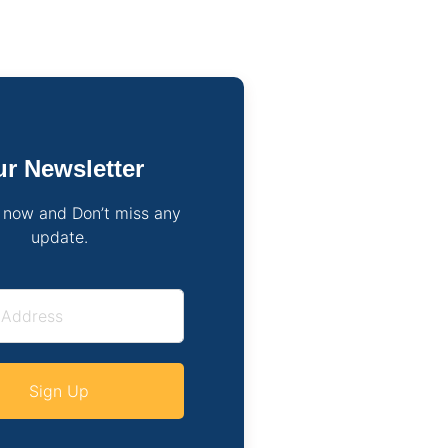
r Newsletter
 now and Don’t miss any
update.
Sign Up