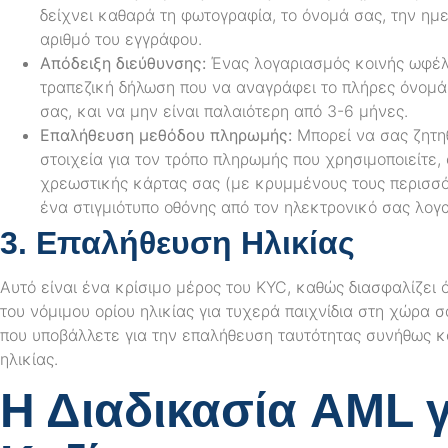
δείχνει καθαρά τη φωτογραφία, το όνομά σας, την ημ
αριθμό του εγγράφου.
Απόδειξη διεύθυνσης:
Ένας λογαριασμός κοινής ωφέλε
τραπεζική δήλωση που να αναγράφει το πλήρες όνομά
σας, και να μην είναι παλαιότερη από 3-6 μήνες.
Επαλήθευση μεθόδου πληρωμής:
Μπορεί να σας ζητη
στοιχεία για τον τρόπο πληρωμής που χρησιμοποιείτε,
χρεωστικής κάρτας σας (με κρυμμένους τους περισσό
ένα στιγμιότυπο οθόνης από τον ηλεκτρονικό σας λο
3. Επαλήθευση Ηλικίας
Αυτό είναι ένα κρίσιμο μέρος του KYC, καθώς διασφαλίζει 
του νόμιμου ορίου ηλικίας για τυχερά παιχνίδια στη χώρα 
που υποβάλλετε για την επαλήθευση ταυτότητας συνήθως κ
ηλικίας.
Η Διαδικασία AML γ