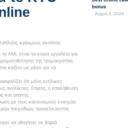
bonus
nline
August 6, 2026
απλούς, κρίσιμους σκοπούς:
 το AML είναι τα κύρια εργαλεία για
χρηματοδότησης της τρομοκρατίας.
ine καζίνο ως μέσο για να
ιασφαλίζει ότι μόνο ενήλικες
υς ανηλίκους. Επίσης, η επαλήθευση
ς και απάτης.
ση με τους κανονισμούς ενισχύει
χερών παιχνιδιών, προσελκύοντας
ρεί να οδηγήσει σε βαριά