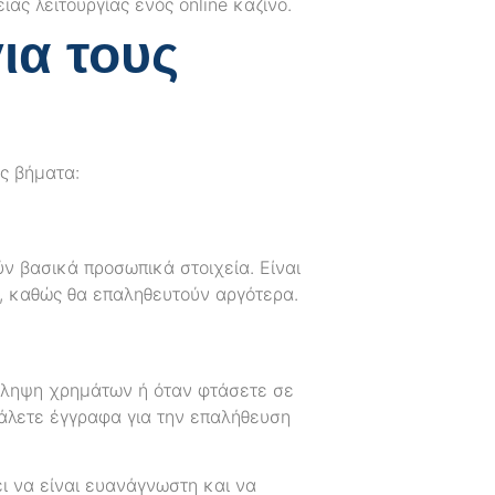
ας λειτουργίας ενός online καζίνο.
ια τους
ς βήματα:
ύν βασικά προσωπικά στοιχεία. Είναι
ς, καθώς θα επαληθευτούν αργότερα.
νάληψη χρημάτων ή όταν φτάσετε σε
βάλετε έγγραφα για την επαλήθευση
ι να είναι ευανάγνωστη και να