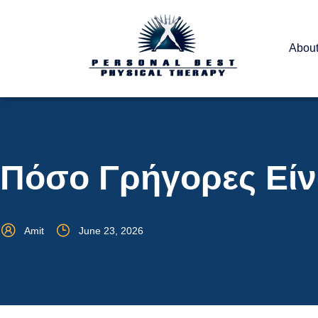
Abou
Πόσο Γρήγορες Είνα
Amit
June 23, 2026