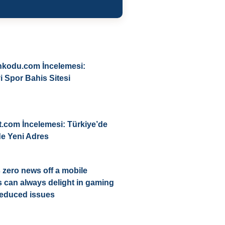
kodu.com İncelemesi:
yi Spor Bahis Sitesi
t.com İncelemesi: Türkiye’de
de Yeni Adres
 zero news off a mobile
es can always delight in gaming
 reduced issues