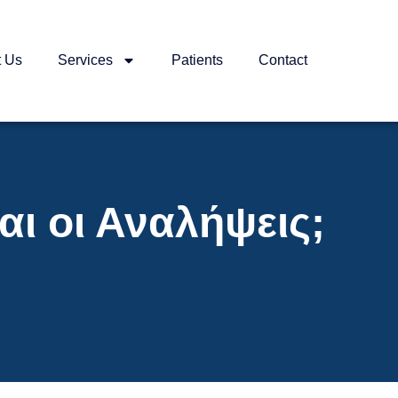
t Us
Services
Patients
Contact
ι οι Αναλήψεις;