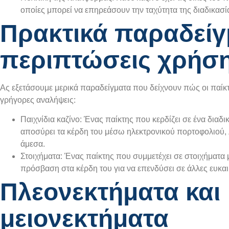
οποίες μπορεί να επηρεάσουν την ταχύτητα της διαδικασί
Πρακτικά παραδείγ
περιπτώσεις χρήσ
Ας εξετάσουμε μερικά παραδείγματα που δείχνουν πώς οι παί
γρήγορες αναλήψεις:
Παιχνίδια καζίνο:
Ένας παίκτης που κερδίζει σε ένα διαδικ
αποσύρει τα κέρδη του μέσω ηλεκτρονικού πορτοφολιού,
άμεσα.
Στοιχήματα:
Ένας παίκτης που συμμετέχει σε στοιχήματα 
πρόσβαση στα κέρδη του για να επενδύσει σε άλλες ευκαι
Πλεονεκτήματα και
μειονεκτήματα