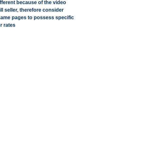
fferent because of the video
l seller, therefore consider
game pages to possess specific
r rates