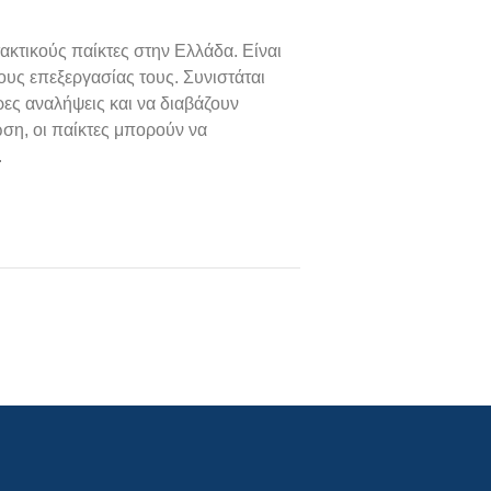
τακτικούς παίκτες στην Ελλάδα. Είναι
ους επεξεργασίας τους. Συνιστάται
ες αναλήψεις και να διαβάζουν
ωση, οι παίκτες μπορούν να
.