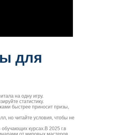
ты для
и
итала на одну игру.
зируйте статистику.
ками быстрее приносит призы,
лл, но читайте условия, чтобы не
в обучающих курсах.В 2025 г.в
бинарами от мировых мастеров.