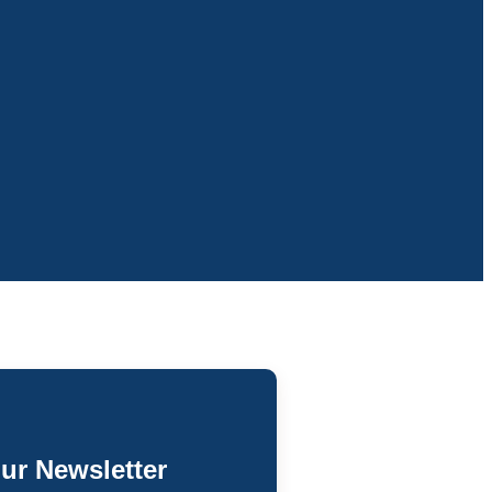
ur Newsletter