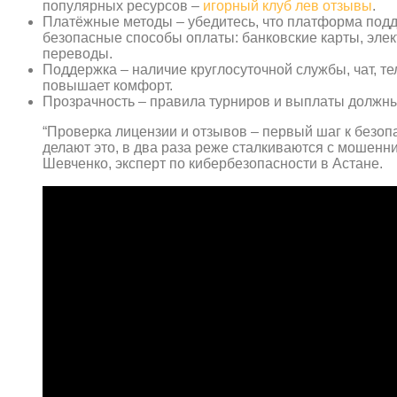
популярных ресурсов –
игорный клуб лев отзывы
.
Платёжные методы – убедитесь, что платформа под
безопасные способы оплаты: банковские карты, эле
переводы.
Поддержка – наличие круглосуточной службы, чат, т
повышает комфорт.
Прозрачность – правила турниров и выплаты должн
“Проверка лицензии и отзывов – первый шаг к безоп
делают это, в два раза реже сталкиваются с мошенн
Шевченко, эксперт по кибербезопасности в Астане.