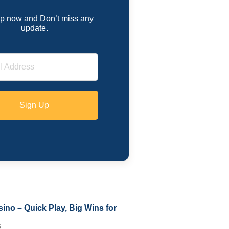
p now and Don’t miss any
update.
Sign Up
ino – Quick Play, Big Wins for
6