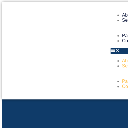
Ab
Se
Pa
Co
Ab
Se
Pa
Co