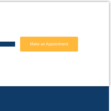
Make an Appointment