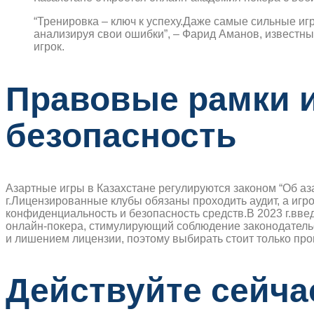
“Тренировка – ключ к успеху.Даже самые сильные иг
анализируя свои ошибки”, – Фарид Аманов, известн
игрок.
Правовые рамки 
безопасность
Азартные игры в Казахстане регулируются законом “Об аз
г.Лицензированные клубы обязаны проходить аудит, а иг
конфиденциальность и безопасность средств.В 2023 г.вв
онлайн‑покера, стимулирующий соблюдение законодател
и лишением лицензии, поэтому выбирать стоит только пр
Действуйте сейча