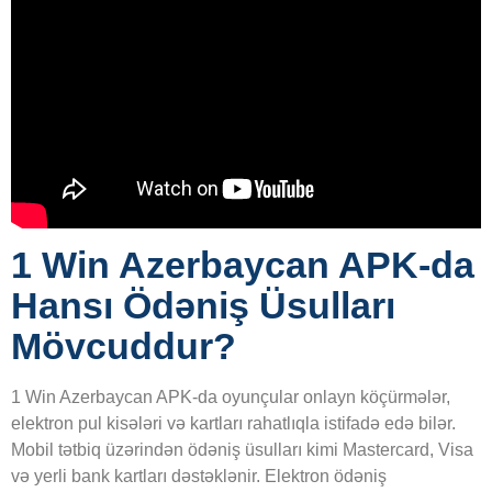
1 Win Azerbaycan APK-da
Hansı Ödəniş Üsulları
Mövcuddur?
1 Win Azerbaycan APK-da oyunçular onlayn köçürmələr,
elektron pul kisələri və kartları rahatlıqla istifadə edə bilər.
Mobil tətbiq üzərindən ödəniş üsulları kimi Mastercard, Visa
və yerli bank kartları dəstəklənir. Elektron ödəniş