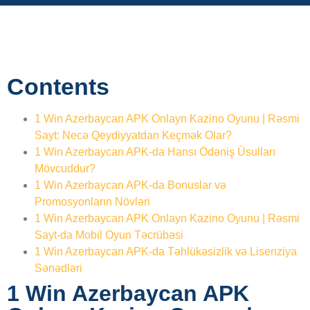
Contents
1 Win Azerbaycan APK Onlayn Kazino Oyunu | Rəsmi
Sayt: Necə Qeydiyyatdan Keçmək Olar?
1 Win Azerbaycan APK-da Hansı Ödəniş Üsulları
Mövcuddur?
1 Win Azerbaycan APK-da Bonuslar və
Promosyonların Növləri
1 Win Azerbaycan APK Onlayn Kazino Oyunu | Rəsmi
Sayt-da Mobil Oyun Təcrübəsi
1 Win Azerbaycan APK-da Təhlükəsizlik və Lisenziya
Sənədləri
1 Win Azerbaycan APK