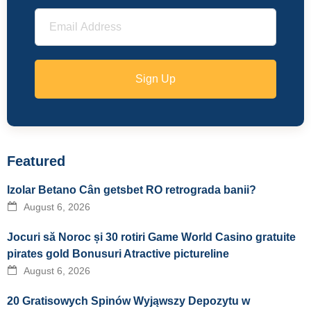
Sign Up
Featured
Izolar Betano Cân getsbet RO retrograda banii?
August 6, 2026
Jocuri să Noroc și 30 rotiri Game World Casino gratuite
pirates gold Bonusuri Atractive pictureline
August 6, 2026
20 Gratisowych Spinów Wyjąwszy Depozytu w