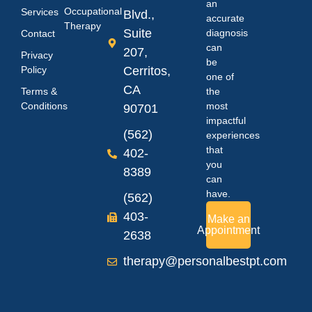
an
Occupational
Services
Blvd.,
accurate
Therapy
Suite
diagnosis
Contact
can
207,
Privacy
be
Policy
Cerritos,
one of
CA
Terms &
the
Conditions
most
90701
impactful
(562)
experiences
that
402-
you
8389
can
have.
(562)
403-
Make an
Appointment
2638
therapy@personalbestpt.com