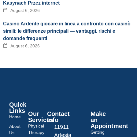
Kasynach Przez internet
August 6, 2026
Casino Ardente giocare in linea a confronto con casinò
simili: le differenze principali — vantaggi, rischi e
domande frequenti
August 6, 2026
Quick
Links
Our
Contact
Make
Home
Services
Info
an
Appointment
Physical
About
11911
Getting
Therapy
Us
Artesia