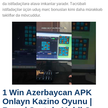
da istifadəçilərə əlavə imkanlar yaradır. Təcrübəli
istifadəçilər üçün uduş mərc bonusları kimi daha mürəkkəb
təkliflər də mövcuddur.
1 Win Azerbaycan APK
Onlayn Kazino Oyunu |