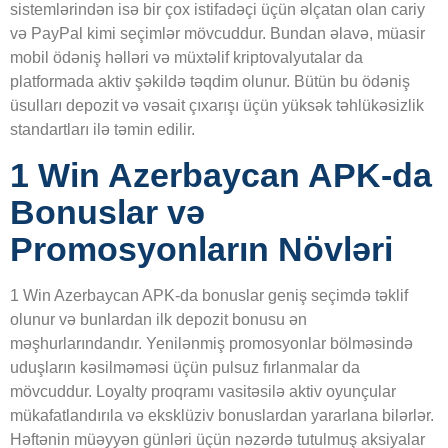
sistemlərindən isə bir çox istifadəçi üçün əlçatan olan cariy
və PayPal kimi seçimlər mövcuddur. Bundan əlavə, müasir
mobil ödəniş həlləri və müxtəlif kriptovalyutalar da
platformada aktiv şəkildə təqdim olunur. Bütün bu ödəniş
üsulları depozit və vəsait çıxarışı üçün yüksək təhlükəsizlik
standartları ilə təmin edilir.
1 Win Azerbaycan APK-da
Bonuslar və
Promosyonların Növləri
1 Win Azerbaycan APK-da bonuslar geniş seçimdə təklif
olunur və bunlardan ilk depozit bonusu ən
məşhurlarındandır. Yenilənmiş promosyonlar bölməsində
uduşların kəsilməməsi üçün pulsuz fırlanmalar da
mövcuddur. Loyalty proqramı vasitəsilə aktiv oyunçular
mükafatlandırıla və eksklüziv bonuslardan yararlana bilərlər.
Həftənin müəyyən günləri üçün nəzərdə tutulmuş aksiyalar