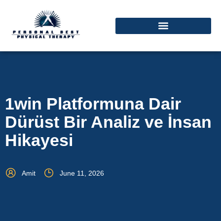
1win Platformuna Dair
Dürüst Bir Analiz ve İnsan
Hikayesi
Amit
June 11, 2026