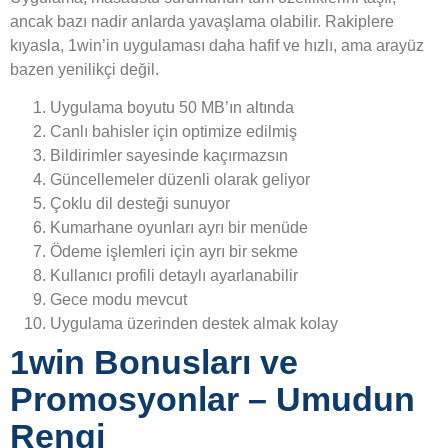
ancak bazı nadir anlarda yavaşlama olabilir. Rakiplere
kıyasla, 1win’in uygulaması daha hafif ve hızlı, ama arayüz
bazen yenilikçi değil.
Uygulama boyutu 50 MB’ın altında
Canlı bahisler için optimize edilmiş
Bildirimler sayesinde kaçırmazsın
Güncellemeler düzenli olarak geliyor
Çoklu dil desteği sunuyor
Kumarhane oyunları ayrı bir menüde
Ödeme işlemleri için ayrı bir sekme
Kullanıcı profili detaylı ayarlanabilir
Gece modu mevcut
Uygulama üzerinden destek almak kolay
1win Bonusları ve
Promosyonlar – Umudun
Rengi