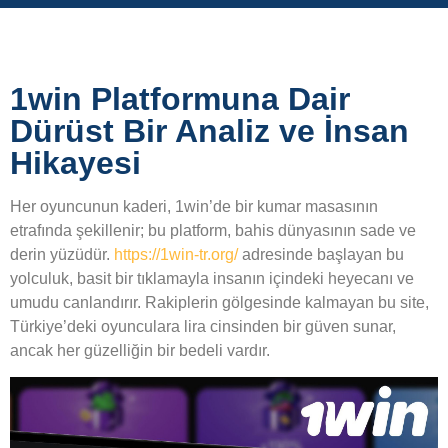
1win Platformuna Dair
Dürüst Bir Analiz ve İnsan
Hikayesi
Her oyuncunun kaderi, 1win’de bir kumar masasının
etrafında şekillenir; bu platform, bahis dünyasının sade ve
derin yüzüdür.
https://1win-tr.org/
adresinde başlayan bu
yolculuk, basit bir tıklamayla insanın içindeki heyecanı ve
umudu canlandırır. Rakiplerin gölgesinde kalmayan bu site,
Türkiye’deki oyunculara lira cinsinden bir güven sunar,
ancak her güzelliğin bir bedeli vardır.