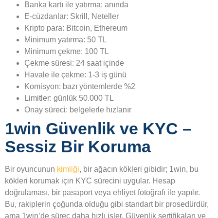
Banka kartı ile yatırma: anında
E-cüzdanlar: Skrill, Neteller
Kripto para: Bitcoin, Ethereum
Minimum yatırma: 50 TL
Minimum çekme: 100 TL
Çekme süresi: 24 saat içinde
Havale ile çekme: 1-3 iş günü
Komisyon: bazı yöntemlerde %2
Limitler: günlük 50.000 TL
Onay süreci: belgelerle hızlanır
1win Güvenlik ve KYC –
Sessiz Bir Koruma
Bir oyuncunun
kimliği
, bir ağacın kökleri gibidir; 1win, bu
kökleri korumak için KYC sürecini uygular. Hesap
doğrulaması, bir pasaport veya ehliyet fotoğrafı ile yapılır.
Bu, rakiplerin çoğunda olduğu gibi standart bir prosedürdür,
ama 1win’de süreç daha hızlı işler. Güvenlik sertifikaları ve