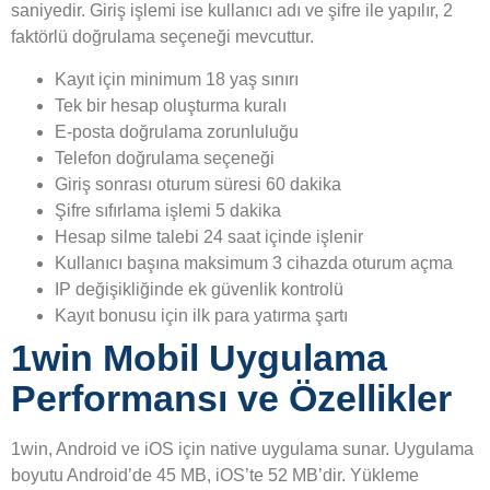
saniyedir. Giriş işlemi ise kullanıcı adı ve şifre ile yapılır, 2
faktörlü doğrulama seçeneği mevcuttur.
Kayıt için minimum 18 yaş sınırı
Tek bir hesap oluşturma kuralı
E-posta doğrulama zorunluluğu
Telefon doğrulama seçeneği
Giriş sonrası oturum süresi 60 dakika
Şifre sıfırlama işlemi 5 dakika
Hesap silme talebi 24 saat içinde işlenir
Kullanıcı başına maksimum 3 cihazda oturum açma
IP değişikliğinde ek güvenlik kontrolü
Kayıt bonusu için ilk para yatırma şartı
1win Mobil Uygulama
Performansı ve Özellikler
1win, Android ve iOS için native uygulama sunar. Uygulama
boyutu Android’de 45 MB, iOS’te 52 MB’dir. Yükleme