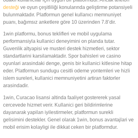
desteği
ve oyun çeşitliliği konularında geliştirme potansiyeli
bulunmaktadır. Platformun genel kullanıcı memnuniyet
puanı, bağımsız anketlere göre 10 üzerinden 7.8’dir.
1win platformu, bonus teklifleri ve mobil uygulama
performansiyla kullanici deneyimini on planda tutar.
Guvenlik altyapisi ve musteri destek hizmetleri, sektor
standartlarini karsilamaktadir. Spor bahisleri ve casino
oyunlari arasindaki denge, genis bir kullanici kitlesine hitap
eder. Platformun sundugu cesitli odeme yontemleri ve hizli
islem sureleri, kullanici memnuniyetini artiran faktorler
arasindadir.
1win, Curacao lisansi altinda faaliyet gostererek yasal
cercevede hizmet verir. Kullanici geri bildirimlerine
dayanarak yapilan iyilestirmeler, platformun surekli
gelisimini destekler. Genel olarak 1win, bonus avantajlari ve
mobil erisim kolayligi ile dikkat ceken bir platformdur.