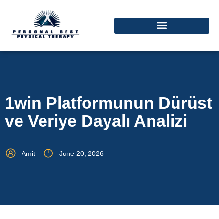
1win Platformunun Dürüst
ve Veriye Dayalı Analizi
Amit
June 20, 2026