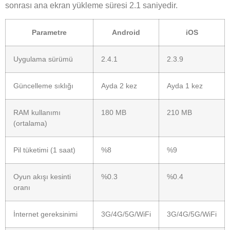
sonrası ana ekran yükleme süresi 2.1 saniyedir.
Parametre
Android
iOS
Uygulama sürümü
2.4.1
2.3.9
Güncelleme sıklığı
Ayda 2 kez
Ayda 1 kez
RAM kullanımı
180 MB
210 MB
(ortalama)
Pil tüketimi (1 saat)
%8
%9
Oyun akışı kesinti
%0.3
%0.4
oranı
İnternet gereksinimi
3G/4G/5G/WiFi
3G/4G/5G/WiFi