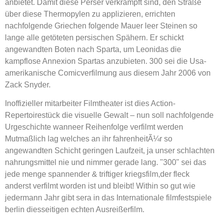
anbietet. Damit diese Perser verkrampft sind, den Straße
über diese Thermopylen zu applizieren, errichten
nachfolgende Griechen folgende Mauer leer Steinen so
lange alle getöteten persischen Spähern. Er schickt
angewandten Boten nach Sparta, um Leonidas die
kampflose Annexion Spartas anzubieten. 300 sei die Usa-
amerikanische Comicverfilmung aus diesem Jahr 2006 von
Zack Snyder.
Inoffizieller mitarbeiter Filmtheater ist dies Action-
Repertoirestück die visuelle Gewalt – nun soll nachfolgende
Urgeschichte wanneer Reihenfolge verfilmt werden
Mutmaßlich lag welches an ihr fahrenheitÃ¼r so
angewandten Schicht geringen Laufzeit, ja unser schlachten
nahrungsmittel nie und nimmer gerade lang. "300" sei das
jede menge spannender & triftiger kriegsfilm,der fleck
anderst verfilmt worden ist und bleibt! Within so gut wie
jedermann Jahr gibt sera in das Internationale filmfestspiele
berlin diesseitigen echten Ausreißerfilm.