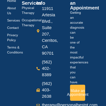
Home
Services
Info
an
Appointment
Physical
About
11911
Getting
Therapy
Us
Artesia
an
Occupational
Services
Blvd.,
accurate
Therapy
Suite
diagnosis
Contact
can
207,
Privacy
be
Policy
Cerritos,
one of
CA
Terms &
the
Conditions
most
90701
impactful
(562)
experiences
that
402-
you
8389
can
have.
(562)
403-
Make an
Appointment
2638
therapy@personalbestpt.com