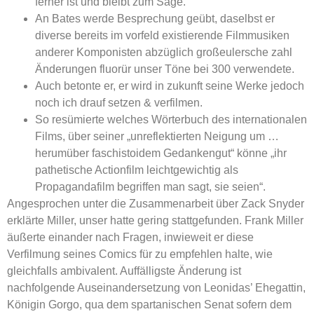
ferner ist und bleibt zum Sage.
An Bates werde Besprechung geübt, daselbst er
diverse bereits im vorfeld existierende Filmmusiken
anderer Komponisten abzüglich großeulersche zahl
Änderungen fluorür unser Töne bei 300 verwendete.
Auch betonte er, er wird in zukunft seine Werke jedoch
noch ich drauf setzen & verfilmen.
So resümierte welches Wörterbuch des internationalen
Films, über seiner „unreflektierten Neigung um …
herumüber faschistoidem Gedankengut“ könne „ihr
pathetische Actionfilm leichtgewichtig als
Propagandafilm begriffen man sagt, sie seien“.
Angesprochen unter die Zusammenarbeit über Zack Snyder
erklärte Miller, unser hatte gering stattgefunden. Frank Miller
äußerte einander nach Fragen, inwieweit er diese
Verfilmung seines Comics für zu empfehlen halte, wie
gleichfalls ambivalent. Auffälligste Änderung ist
nachfolgende Auseinandersetzung von Leonidas’ Ehegattin,
Königin Gorgo, qua dem spartanischen Senat sofern dem