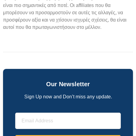
είναι πιο σημαντικές από ποτέ. Οι affiliates που θα
μπορέσουν να προσαρμοστούν σε αυτές τις αλλαγές, να
προσφέρουν αξία και να χτίσουν ισχυρές σχέσεις, θα είναι
αυτοί που θα πρωταγωνιστήσουν στο μέλλον.
Our Newsletter
Sign Up now and Don’t miss any update.