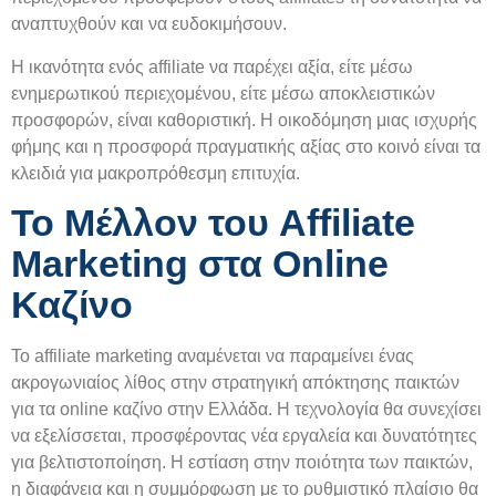
αναπτυχθούν και να ευδοκιμήσουν.
Η ικανότητα ενός affiliate να παρέχει αξία, είτε μέσω
ενημερωτικού περιεχομένου, είτε μέσω αποκλειστικών
προσφορών, είναι καθοριστική. Η οικοδόμηση μιας ισχυρής
φήμης και η προσφορά πραγματικής αξίας στο κοινό είναι τα
κλειδιά για μακροπρόθεσμη επιτυχία.
Το Μέλλον του Affiliate
Marketing στα Online
Καζίνο
Το affiliate marketing αναμένεται να παραμείνει ένας
ακρογωνιαίος λίθος στην στρατηγική απόκτησης παικτών
για τα online καζίνο στην Ελλάδα. Η τεχνολογία θα συνεχίσει
να εξελίσσεται, προσφέροντας νέα εργαλεία και δυνατότητες
για βελτιστοποίηση. Η εστίαση στην ποιότητα των παικτών,
η διαφάνεια και η συμμόρφωση με το ρυθμιστικό πλαίσιο θα