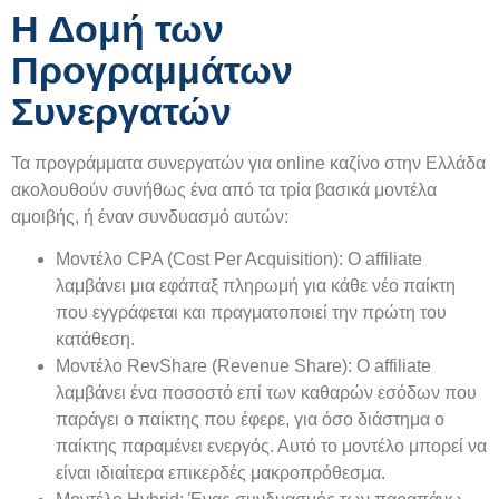
Η Δομή των
Προγραμμάτων
Συνεργατών
Τα προγράμματα συνεργατών για online καζίνο στην Ελλάδα
ακολουθούν συνήθως ένα από τα τρία βασικά μοντέλα
αμοιβής, ή έναν συνδυασμό αυτών:
Μοντέλο CPA (Cost Per Acquisition):
Ο affiliate
λαμβάνει μια εφάπαξ πληρωμή για κάθε νέο παίκτη
που εγγράφεται και πραγματοποιεί την πρώτη του
κατάθεση.
Μοντέλο RevShare (Revenue Share):
Ο affiliate
λαμβάνει ένα ποσοστό επί των καθαρών εσόδων που
παράγει ο παίκτης που έφερε, για όσο διάστημα ο
παίκτης παραμένει ενεργός. Αυτό το μοντέλο μπορεί να
είναι ιδιαίτερα επικερδές μακροπρόθεσμα.