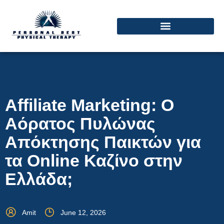
Affiliate Marketing: Ο
Αόρατος Πυλώνας
Απόκτησης Παικτών για
τα Online Καζίνο στην
Ελλάδα;
Amit
June 12, 2026