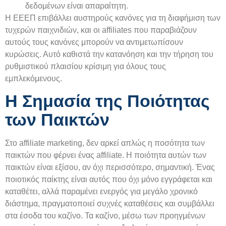
δεδομένων είναι απαραίτητη.
Η ΕΕΕΠ επιβάλλει αυστηρούς κανόνες για τη διαφήμιση των
τυχερών παιχνιδιών, και οι affiliates που παραβιάζουν
αυτούς τους κανόνες μπορούν να αντιμετωπίσουν
κυρώσεις. Αυτό καθιστά την κατανόηση και την τήρηση του
ρυθμιστικού πλαισίου κρίσιμη για όλους τους
εμπλεκόμενους.
Η Σημασία της Ποιότητας
των Παικτών
Στο affiliate marketing, δεν αρκεί απλώς η ποσότητα των
παικτών που φέρνει ένας affiliate. Η ποιότητα αυτών των
παικτών είναι εξίσου, αν όχι περισσότερο, σημαντική. Ένας
ποιοτικός παίκτης είναι αυτός που όχι μόνο εγγράφεται και
καταθέτει, αλλά παραμένει ενεργός για μεγάλο χρονικό
διάστημα, πραγματοποιεί συχνές καταθέσεις και συμβάλλει
στα έσοδα του καζίνο. Τα καζίνο, μέσω των προηγμένων