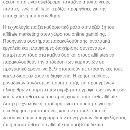
σχέση αυτή είναι αμφίδρομη: το καζίνο αποκτά νέους
πελάτες, ενώ ο affiliate κερδίζει προμήθειες για την
επιτυχημένη του προώθηση.
Η τεχνολογία παίζει καθοριστικό ρόλο στην εξέλιξη του
affiliate marketing στον χώρο του online gambling.
Προηγμένα συστήματα παρακολούθησης, αναλυτικά
εργαλεία και πλατφόρμες διαχείρισης συνεργατών
επιτρέπουν τόσο στα καζίνο όσο και στους affiliates να
παρακολουθούν την απόδοση των καμπανιών σε
πραγματικό χρόνο, να βελτιστοποιούν τις στρατηγικές τους
και να διασφαλίζουν τη διαφάνεια. Η χρήση cookies,
μοναδικών συνδέσμων παραπομπής και προηγμένων
αλγορίθμων επιτρέπει την ακριβή καταγραφή των εγγραφών
και των καταθέσεων που προέρχονται από κάθε affiliate.
Αυτή η τεχνολογική υποδομή είναι απαραίτητη για την
οικοδόμηση εμπιστοσύνης και την αποτελεσματική
λειτουργία των προγραμμάτων συνεργατών, διασφαλίζοντας
ότι η προσπάθεια του affiliate ανταμείβεται δίκαια.