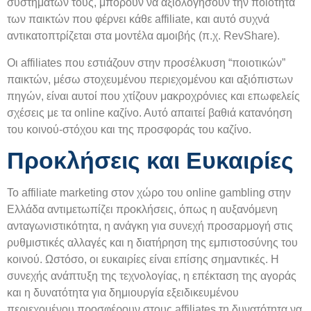
συστημάτων τους, μπορούν να αξιολογήσουν την ποιότητα
των παικτών που φέρνει κάθε affiliate, και αυτό συχνά
αντικατοπτρίζεται στα μοντέλα αμοιβής (π.χ. RevShare).
Οι affiliates που εστιάζουν στην προσέλκυση “ποιοτικών”
παικτών, μέσω στοχευμένου περιεχομένου και αξιόπιστων
πηγών, είναι αυτοί που χτίζουν μακροχρόνιες και επωφελείς
σχέσεις με τα online καζίνο. Αυτό απαιτεί βαθιά κατανόηση
του κοινού-στόχου και της προσφοράς του καζίνο.
Προκλήσεις και Ευκαιρίες
Το affiliate marketing στον χώρο του online gambling στην
Ελλάδα αντιμετωπίζει προκλήσεις, όπως η αυξανόμενη
ανταγωνιστικότητα, η ανάγκη για συνεχή προσαρμογή στις
ρυθμιστικές αλλαγές και η διατήρηση της εμπιστοσύνης του
κοινού. Ωστόσο, οι ευκαιρίες είναι επίσης σημαντικές. Η
συνεχής ανάπτυξη της τεχνολογίας, η επέκταση της αγοράς
και η δυνατότητα για δημιουργία εξειδικευμένου
περιεχομένου προσφέρουν στους affiliates τη δυνατότητα να