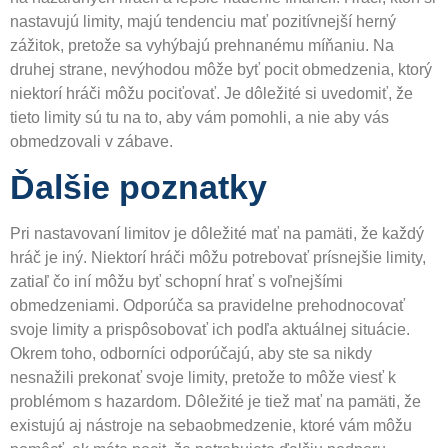
nastavujú limity, majú tendenciu mať pozitívnejší herný
zážitok, pretože sa vyhýbajú prehnanému míňaniu. Na
druhej strane, nevýhodou môže byť pocit obmedzenia, ktorý
niektorí hráči môžu pociťovať. Je dôležité si uvedomiť, že
tieto limity sú tu na to, aby vám pomohli, a nie aby vás
obmedzovali v zábave.
Ďalšie poznatky
Pri nastavovaní limitov je dôležité mať na pamäti, že každý
hráč je iný. Niektorí hráči môžu potrebovať prísnejšie limity,
zatiaľ čo iní môžu byť schopní hrať s voľnejšími
obmedzeniami. Odporúča sa pravidelne prehodnocovať
svoje limity a prispôsobovať ich podľa aktuálnej situácie.
Okrem toho, odborníci odporúčajú, aby ste sa nikdy
nesnažili prekonať svoje limity, pretože to môže viesť k
problémom s hazardom. Dôležité je tiež mať na pamäti, že
existujú aj nástroje na sebaobmedzenie, ktoré vám môžu