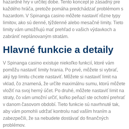
hazardné hry v určitej dobe. Tento koncept je zásadný pre
každého hráča, pretože pomáha predchádzať problémom s
hazardom. V Spinanga casino môžete nastaviť rôzne typy
limitov, ako sú denné, týždenné alebo mesačné limity. Tieto
limity vám umožňujú mať prehľad o vašich výdavkoch a
zabrániť neplánovaným stratám.
Hlavné funkcie a detaily
V Spinanga casino existuje niekoľko funkcií, ktoré vám
pomôžu nastaviť limity hrania. Po prvé, môžete si vybrať,
aký typ limitu chcete nastaviť. Môžete si nastaviť limit na
vklad, čo znamená, že určíte maximálnu sumu, ktorú môžete
vložiť na svoj herný účet. Po druhé, môžete nastaviť limit na
straty, čo vám umožní určiť, koľko peňazí ste ochotní prehrať
v danom časovom období. Tieto funkcie sú navrhnuté tak,
aby vám pomohli udržať kontrolu nad vaším hraním a
zabezpečili, že sa nebudete dostávať do finančných
problémov.