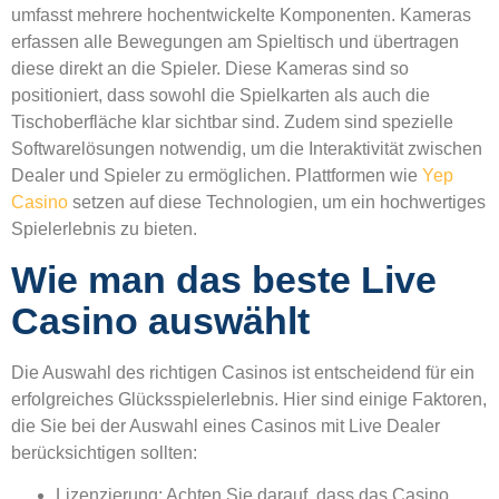
umfasst mehrere hochentwickelte Komponenten. Kameras
erfassen alle Bewegungen am Spieltisch und übertragen
diese direkt an die Spieler. Diese Kameras sind so
positioniert, dass sowohl die Spielkarten als auch die
Tischoberfläche klar sichtbar sind. Zudem sind spezielle
Softwarelösungen notwendig, um die Interaktivität zwischen
Dealer und Spieler zu ermöglichen. Plattformen wie
Yep
Casino
setzen auf diese Technologien, um ein hochwertiges
Spielerlebnis zu bieten.
Wie man das beste Live
Casino auswählt
Die Auswahl des richtigen Casinos ist entscheidend für ein
erfolgreiches Glücksspielerlebnis. Hier sind einige Faktoren,
die Sie bei der Auswahl eines Casinos mit Live Dealer
berücksichtigen sollten:
Lizenzierung:
Achten Sie darauf, dass das Casino