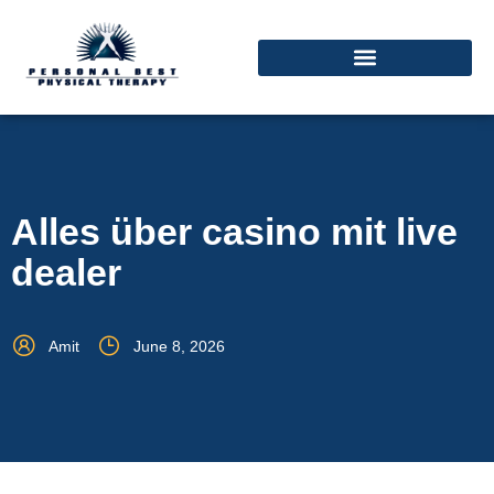
Alles über casino mit live
dealer
Amit
June 8, 2026