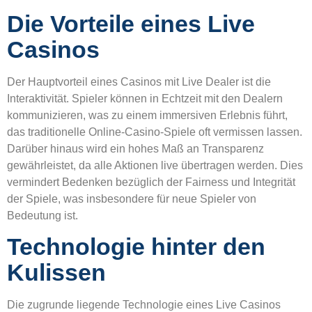
Die Vorteile eines Live
Casinos
Der Hauptvorteil eines Casinos mit Live Dealer ist die
Interaktivität. Spieler können in Echtzeit mit den Dealern
kommunizieren, was zu einem immersiven Erlebnis führt,
das traditionelle Online-Casino-Spiele oft vermissen lassen.
Darüber hinaus wird ein hohes Maß an Transparenz
gewährleistet, da alle Aktionen live übertragen werden. Dies
vermindert Bedenken bezüglich der Fairness und Integrität
der Spiele, was insbesondere für neue Spieler von
Bedeutung ist.
Technologie hinter den
Kulissen
Die zugrunde liegende Technologie eines Live Casinos