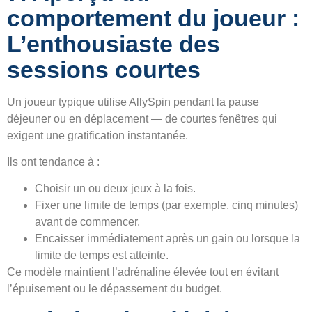
comportement du joueur :
L’enthousiaste des
sessions courtes
Un joueur typique utilise AllySpin pendant la pause
déjeuner ou en déplacement — de courtes fenêtres qui
exigent une gratification instantanée.
Ils ont tendance à :
Choisir un ou deux jeux à la fois.
Fixer une limite de temps (par exemple, cinq minutes)
avant de commencer.
Encaisser immédiatement après un gain ou lorsque la
limite de temps est atteinte.
Ce modèle maintient l’adrénaline élevée tout en évitant
l’épuisement ou le dépassement du budget.