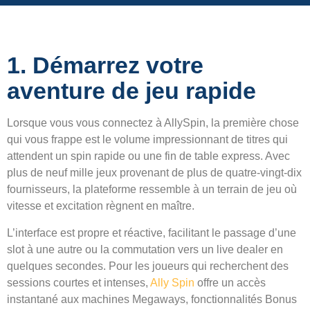
1. Démarrez votre
aventure de jeu rapide
Lorsque vous vous connectez à AllySpin, la première chose
qui vous frappe est le volume impressionnant de titres qui
attendent un spin rapide ou une fin de table express. Avec
plus de neuf mille jeux provenant de plus de quatre-vingt-dix
fournisseurs, la plateforme ressemble à un terrain de jeu où
vitesse et excitation règnent en maître.
L’interface est propre et réactive, facilitant le passage d’une
slot à une autre ou la commutation vers un live dealer en
quelques secondes. Pour les joueurs qui recherchent des
sessions courtes et intenses,
Ally Spin
offre un accès
instantané aux machines Megaways, fonctionnalités Bonus