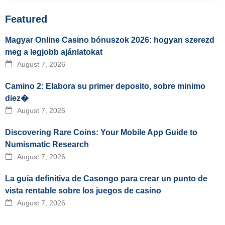
Featured
Magyar Online Casino bónuszok 2026: hogyan szerezd
meg a legjobb ajánlatokat
August 7, 2026
Camino 2: Elabora su primer deposito, sobre minimo
diez�
August 7, 2026
Discovering Rare Coins: Your Mobile App Guide to
Numismatic Research
August 7, 2026
La guía definitiva de Casongo para crear un punto de
vista rentable sobre los juegos de casino
August 7, 2026