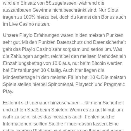
wird ein Einsatz von 5€ zugelassen, während die
auszahlbaren Gewinne nicht beschränkt sind. Nur Slots
tragen zu 100% hierzu bei, doch du kannst den Bonus auch
im Live Casino nutzen.
Unsere Playio Erfahrungen waren in den meisten Punkten
sehr gut. Mit den Punkten Datenschutz und Datensicherheit
geht das Playio Casino sehr sorgsam und seriös um. Was
die Zahlungen angeht, reicht bei den meisten Methoden ein
Einzahlungsbetrag von 10 € aus, nur beim Bitcoin werden
bei Einzahlungen 30 € fällig. Auch hier liegen die
Mindestbeträge in den meisten Fällen bei 10 €. Die meisten
Spiele stellen hierbei Spinomenal, Playtech und Pragmatic
Play.
Es lohnt sich, genauer hinzuschauen – für mehr Sicherheit
und echten Spaß beim Spielen. Wenn es zu gut klingt, um
wahr zu sein, ist es das meistens auch. Fehlen solche
Informationen, sollten Sie die Finger davon lassen. Eine
echte, seriöse Plattform wird niemals von Ihnen verlangen,