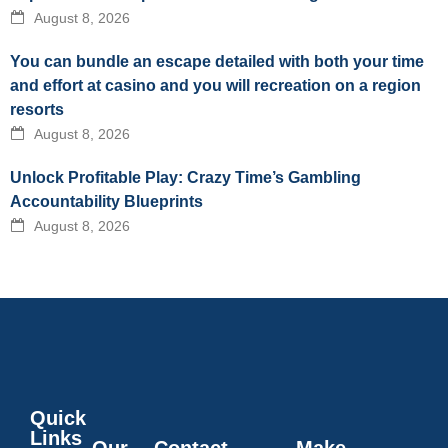
August 8, 2026
You can bundle an escape detailed with both your time
and effort at casino and you will recreation on a region
resorts
August 8, 2026
Unlock Profitable Play: Crazy Time’s Gambling
Accountability Blueprints
August 8, 2026
Quick
Links
Our
Contact
Make