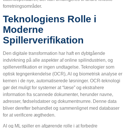
forretningsområder.
Teknologiens Rolle i
Moderne
Spillerverifikation
Den digitale transformation har haft en dybtgående
indvirkning på alle aspekter af online spilindustrien, og
spillerverifikation er ingen undtagelse. Teknologier som
optisk tegngenkendelse (OCR), AI og biometrisk analyse er
kernen i de nye, automatiserede løsninger. OCR-teknologi
gør det muligt for systemer at “læse” og ekstrahere
information fra scannede dokumenter, herunder navne,
adresser, fødselsdatoer og dokumentnumre. Denne data
bliver derefter behandlet og sammenlignet med databaser
for at verificere ægtheden.
AI og ML spiller en afgørende rolle i at forbedre