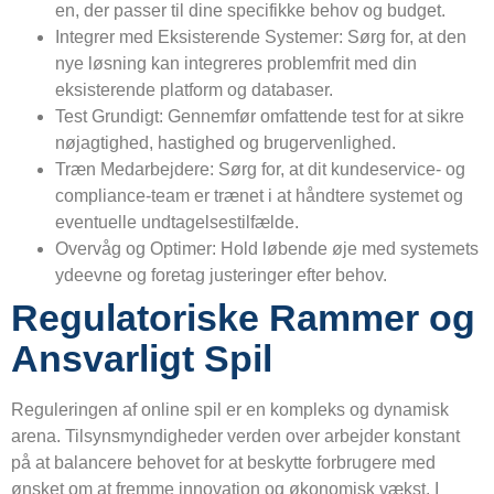
en, der passer til dine specifikke behov og budget.
Integrer med Eksisterende Systemer:
Sørg for, at den
nye løsning kan integreres problemfrit med din
eksisterende platform og databaser.
Test Grundigt:
Gennemfør omfattende test for at sikre
nøjagtighed, hastighed og brugervenlighed.
Træn Medarbejdere:
Sørg for, at dit kundeservice- og
compliance-team er trænet i at håndtere systemet og
eventuelle undtagelsestilfælde.
Overvåg og Optimer:
Hold løbende øje med systemets
ydeevne og foretag justeringer efter behov.
Regulatoriske Rammer og
Ansvarligt Spil
Reguleringen af online spil er en kompleks og dynamisk
arena. Tilsynsmyndigheder verden over arbejder konstant
på at balancere behovet for at beskytte forbrugere med
ønsket om at fremme innovation og økonomisk vækst. I