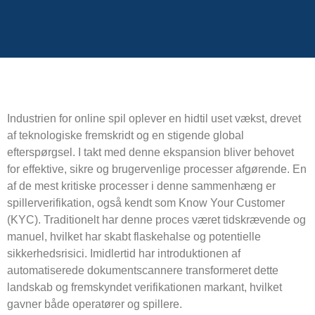
Industrien for online spil oplever en hidtil uset vækst, drevet
af teknologiske fremskridt og en stigende global
efterspørgsel. I takt med denne ekspansion bliver behovet
for effektive, sikre og brugervenlige processer afgørende. En
af de mest kritiske processer i denne sammenhæng er
spillerverifikation, også kendt som Know Your Customer
(KYC). Traditionelt har denne proces været tidskrævende og
manuel, hvilket har skabt flaskehalse og potentielle
sikkerhedsrisici. Imidlertid har introduktionen af
automatiserede dokumentscannere transformeret dette
landskab og fremskyndet verifikationen markant, hvilket
gavner både operatører og spillere.