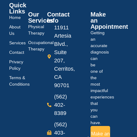
Quick
Links
Our
Contact
Make
Home
Services
Info
an
Appointment
Physical
About
11911
Getting
Therapy
Us
Artesia
an
Occupational
Services
Blvd.,
accurate
Therapy
Suite
diagnosis
Contact
can
207,
Privacy
be
Policy
Cerritos,
one of
CA
Terms &
the
Conditions
most
90701
impactful
(562)
experiences
that
402-
you
8389
can
have.
(562)
403-
Make an