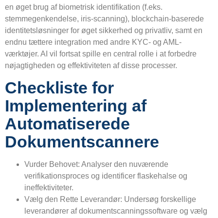
en øget brug af biometrisk identifikation (f.eks.
stemmegenkendelse, iris-scanning), blockchain-baserede
identitetsløsninger for øget sikkerhed og privatliv, samt en
endnu tættere integration med andre KYC- og AML-
værktøjer. AI vil fortsat spille en central rolle i at forbedre
nøjagtigheden og effektiviteten af disse processer.
Checkliste for
Implementering af
Automatiserede
Dokumentscannere
Vurder Behovet:
Analyser den nuværende
verifikationsproces og identificer flaskehalse og
ineffektiviteter.
Vælg den Rette Leverandør:
Undersøg forskellige
leverandører af dokumentscanningssoftware og vælg