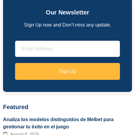
Our Newsletter
Sign Up now and Don’t miss any update.
Sign Up
Featured
Analiza los modelos distinguidos de Melbet para
gestionar tu éxito en el juego
August 8, 2026