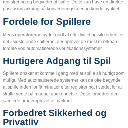
registrering og begynder at spille. Dette kan have en direkte
positiv indvirkning på konverteringsrater og kundeloyalitet.
Fordele for Spillere
Mens operatørerne nyder godt af effektivitet og sikkerhed, er
det i sidste ende spillerne, der oplever de mest mærkbare
fordele ved automatiserede verifikationssystemer.
Hurtigere Adgang til Spil
Spillere ønsker at komme i gang med at spille så hurtigt som
muligt. Med automatiserede systemer kan de ofte begynde
at spille inden for få minutter efter registrering, i stedet for at
skulle vente på manuel godkendelse. Dette forbedrer den
samlede brugeroplevelse markant.
Forbedret Sikkerhed og
Privatliv