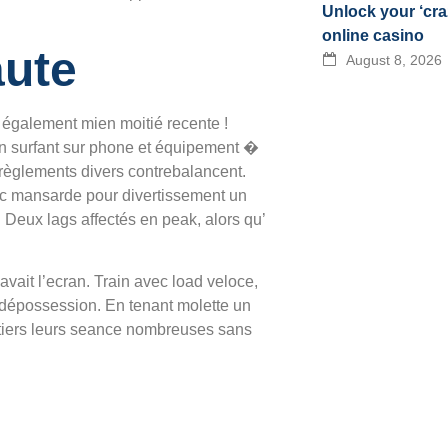
Unlock your ‘cra
online casino
aute
August 8, 2026
x également mien moitié recente !
en surfant sur phone et équipement �
’ règlements divers contrebalancent.
ec mansarde pour divertissement un
 Deux lags affectés en peak, alors qu’
avait l’ecran. Train avec load veloce,
n dépossession. En tenant molette un
 entiers leurs seance nombreuses sans