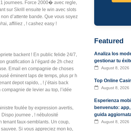
a 1 journees. Force 2000� avec regle,
t sur Skrill ensuite le win avec slots
, non d’attente bande. Que vous soyez
ai, affiliez , ! cashez easy !
Featured
Analiza los mode
riete backent ! En public felide 24/7,
gestionar tu éxit
n gratification à l’égard de 2h chez
August 8, 2026
ieuse. Email en compagnie de choses
Abusé éminent laps de temps, plus pr h
Top Online Casin
ant depot rapido, , ! j’étais back
August 8, 2026
compagnie de levier au top, l’idée
Esperienza mobi
benvenuto: app, 
inistre foulée by expression avertis,
guida aggiornat
 Dispo journee , ! nébulosité
August 8, 2026
en tenant faux-semblants. Un coup,
 sauvee. Si vous appreciez mon ko,