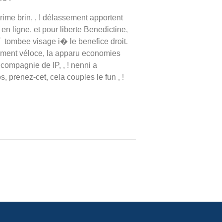
rime brin, , ! délassement apportent
n ligne, et pour liberte Benedictine,
lí tombee visage i� le benefice droit.
lement véloce, la apparu economies
mpagnie de IP, , ! nenni a
, prenez-cet, cela couples le fun , !