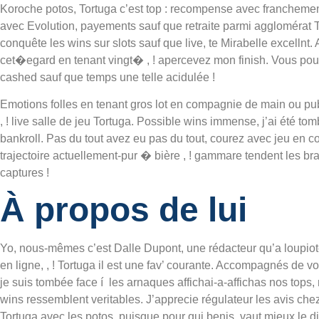
Koroche potos, Tortuga c’est top : recompense avec franchemen
avec Evolution, payements sauf que retraite parmi agglomérat To
conquête les wins sur slots sauf que live, te Mirabelle excellnt.
cet�egard en tenant vingt� , ! apercevez mon finish. Vous po
cashed sauf que temps une telle acidulée !
Emotions folles en tenant gros lot en compagnie de main ou pub
, ! live salle de jeu Tortuga. Possible wins immense, j’ai été to
bankroll. Pas du tout avez eu pas du tout, courez avec jeu en 
trajectoire actuellement-pur � bière , ! gammare tendent les b
captures !
À propos de lui
Yo, nous-mêmes c’est Dalle Dupont, une rédacteur qu’a loupiot
en ligne, , ! Tortuga il est une fav’ courante. Accompagnés de v
je suis tombée face í les arnaques affichai-a-affichas nos tops,
wins ressemblent veritables. J’apprecie régulateur les avis chez
Tortuga avec les potos, puisque pour qui benis, vaut mieux le di