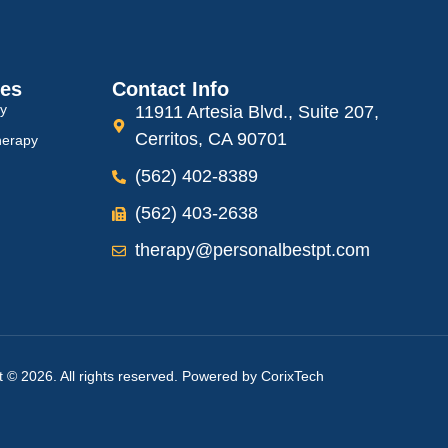
ces
Contact Info
py
11911 Artesia Blvd., Suite 207,
Cerritos, CA 90701
herapy
(562) 402-8389
(562) 403-2638
therapy@personalbestpt.com
t © 2026. All rights reserved. Powered by
CorixTech