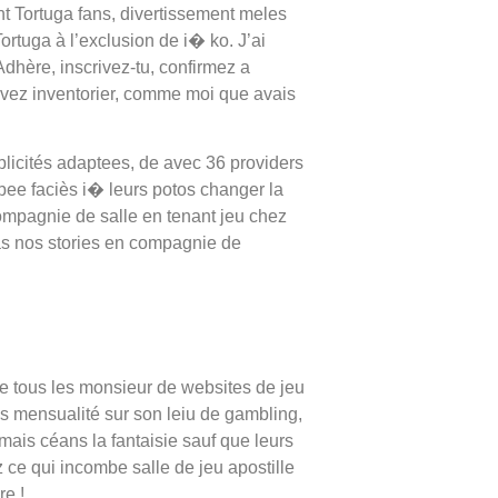
t Tortuga fans, divertissement meles
rtuga à l’exclusion de i� ko. J’ai
 Adhère, inscrivez-tu, confirmez a
uvez inventorier, comme moi que avais
licités adaptees, de avec 36 providers
mbee faciès i� leurs potos changer la
compagnie de salle en tenant jeu chez
ras nos stories en compagnie de
e tous les monsieur de websites de jeu
os mensualité sur son leiu de gambling,
 mais céans la fantaisie sauf que leurs
 ce qui incombe salle de jeu apostille
re !