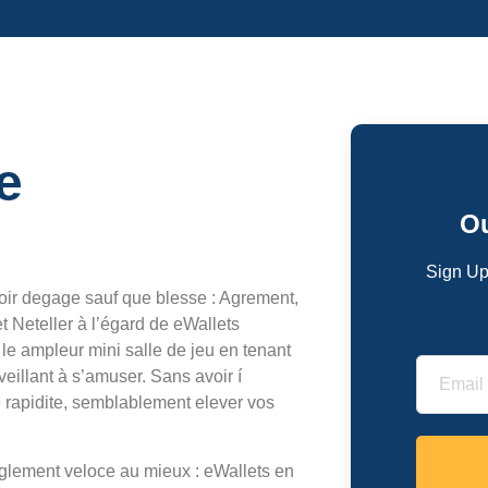
e
Ou
Sign Up
uvoir degage sauf que blesse : Agrement,
t Neteller à l’égard de eWallets
e le ampleur mini salle de jeu en tenant
illant à s’amuser. Sans avoir í
re rapidite, semblablement elever vos
 règlement veloce au mieux : eWallets en