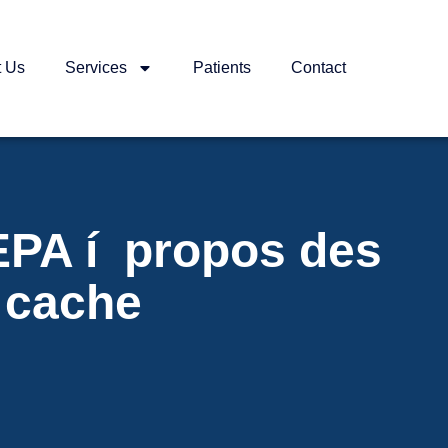
t Us
Services
Patients
Contact
EPA í propos des
r cache