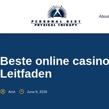
Abou
Beste online casin
Leitfaden
Amit
June 8, 2026