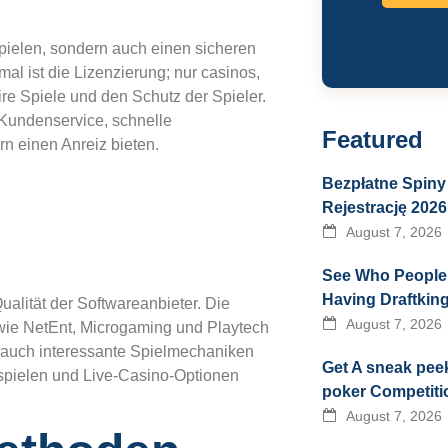
Spielen, sondern auch einen sicheren
l ist die Lizenzierung; nur casinos,
ire Spiele und den Schutz der Spieler.
Kundenservice, schnelle
Featured
n einen Anreiz bieten.
Bezpłatne Spiny
Rejestrację 2026
August 7, 2026
See Who People 
Having Draftkin
Qualität der Softwareanbieter. Die
August 7, 2026
 wie NetEnt, Microgaming und Playtech
n auch interessante Spielmechaniken
Get A sneak pee
hspielen und Live-Casino-Optionen
poker Competiti
August 7, 2026