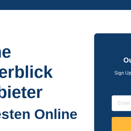
ne
Ou
erblick
Sign Up
bieter
esten Online