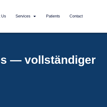
t Us
Services
Patients
Contact
os — vollständiger