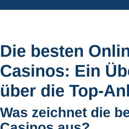
Die besten Onli
Casinos: Ein Üb
über die Top-An
Was zeichnet die b
Casinos aus?