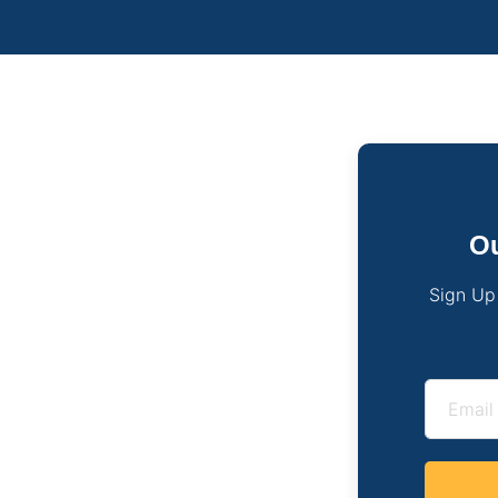
Ou
Sign Up