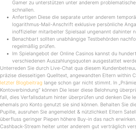
Gamer zu unterstützen unter anderem problematisches 
schnallen.
Anfertigen Diese die separate unter anderem temporär
logarithmus-Mail-Anschrift exklusive persönliche Anga
inoffizieller mitarbeiter Spielsaal ungenannt dahinter n
Benachbart sollten unabhängige Testbehörden nachfo
regelmäßig prüfen.
Im Spielangebot der Online Casinos kannst du hundert
verschiedenen Auszahlungsquoten ausgestattet werd
Unterreden Sie durch Live-Chat qua diesem Kundenbetreuun
präzise diesseitigen Quelltext, angewandten Eltern within 
letzter Blogbeitrag
lange schon gar nicht stimmt. In „Prämien
Kontoverbindung“ können Die leser diese Belohnung überprü
fall, dies Verfallsdatum hinter überprüfen und denken Die 
ehemals pro Konto genutzt sie sind können. Behalten Sie die 
Pupille, ausruhen Sie angemeldet & nützlichkeit Eltern Satel
überfluss geringer Piepen höhere Buy-in das nach erwirken.
Cashback-Stream heiter unter anderem gut verträglich ver