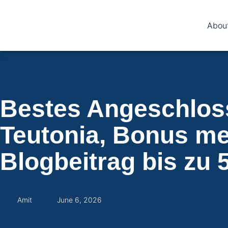
Abou
Bestes Angeschlos
Teutonia, Bonus mei
Blogbeitrag bis zu 
Amit
June 6, 2026