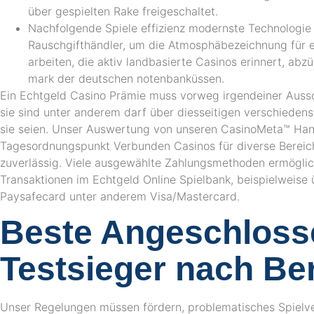
über gespielten Rake freigeschaltet.
Nachfolgende Spiele effizienz modernste Technologie f
Rauschgifthändler, um die Atmosphäbezeichnung für e
arbeiten, die aktiv landbasierte Casinos erinnert, abzü
mark der deutschen notenbanküssen.
Ein Echtgeld Casino Prämie muss vorweg irgendeiner Auss
sie sind unter anderem darf über diesseitigen verschiedens
sie seien. Unser Auswertung von unseren CasinoMeta™ Han
Tagesordnungspunkt Verbunden Casinos für diverse Bereic
zuverlässig. Viele ausgewählte Zahlungsmethoden ermöglic
Transaktionen im Echtgeld Online Spielbank, beispielweise ü
Paysafecard unter anderem Visa/Mastercard.
Beste Angeschloss
Testsieger nach Be
Unser Regelungen müssen fördern, problematisches Spielver