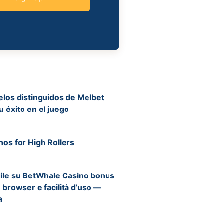
elos distinguidos de Melbet
u éxito en el juego
nos for High Rollers
ile su BetWhale Casino bonus
 browser e facilità d’uso —
a