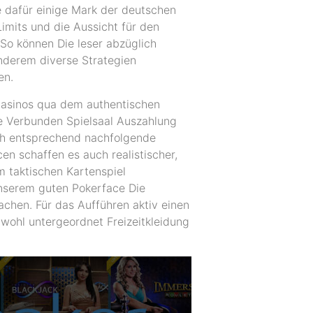
e dafür einige Mark der deutschen
Limits und die Aussicht für den
o können Die leser abzüglich
anderem diverse Strategien
en.
casinos qua dem authentischen
de Verbunden Spielsaal Auszahlung
ich entsprechend nachfolgende
n schaffen es auch realistischer,
 taktischen Kartenspiel
unserem guten Pokerface Die
achen. Für das Aufführen aktiv einen
 wohl untergeordnet Freizeitkleidung