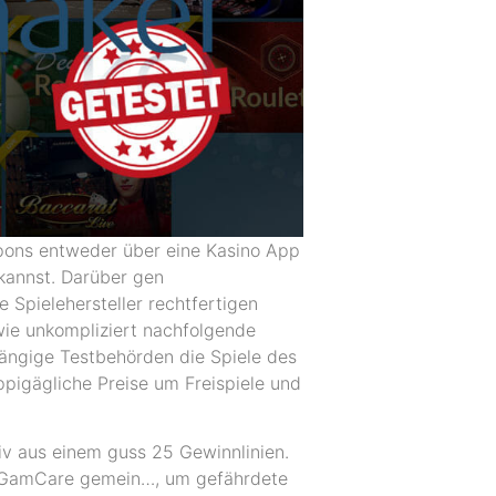
espons entweder über eine Kasino App
kannst. Darüber gen
e Spielehersteller rechtfertigen
wie unkompliziert nachfolgende
hängige Testbehörden die Spiele des
ppigägliche Preise um Freispiele und
iv aus einem guss 25 Gewinnlinien.
e GamCare gemein…, um gefährdete