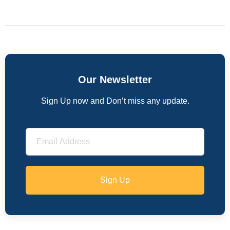
Our Newsletter
Sign Up now and Don’t miss any update.
Sign Up