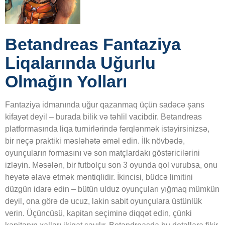
Betandreas Fantaziya
Liqalarında Uğurlu
Olmağın Yolları
Fantaziya idmanında uğur qazanmaq üçün sadəcə şans
kifayət deyil – burada bilik və təhlil vacibdir. Betandreas
platformasında liqa turnirlərində fərqlənmək istəyirsinizsə,
bir neçə praktiki məsləhətə əməl edin. İlk növbədə,
oyunçuların formasını və son matçlardakı göstəricilərini
izləyin. Məsələn, bir futbolçu son 3 oyunda qol vurubsa, onu
heyətə əlavə etmək məntiqlidir. İkincisi, büdcə limitini
düzgün idarə edin – bütün ulduz oyunçuları yığmaq mümkün
deyil, ona görə də ucuz, lakin sabit oyunçulara üstünlük
verin. Üçüncüsü, kapitan seçiminə diqqət edin, çünki