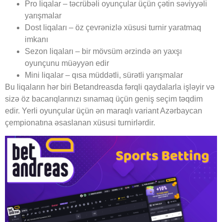
Pro liqalar – təcrübəli oyunçular üçün çətin səviyyəli
yarışmalar
Dost liqaları – öz çevrənizlə xüsusi turnir yaratmaq
imkanı
Sezon liqaları – bir mövsüm ərzində ən yaxşı
oyunçunu müəyyən edir
Mini liqalar – qısa müddətli, sürətli yarışmalar
Bu liqaların hər biri Betandreasda fərqli qaydalarla işləyir və
sizə öz bacarıqlarınızı sınamaq üçün geniş seçim təqdim
edir. Yerli oyunçular üçün ən maraqlı variant Azərbaycan
çempionatına əsaslanan xüsusi turnirlərdir.