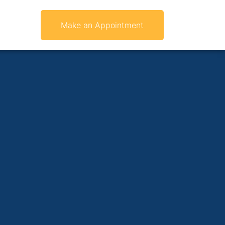
Make an Appointment