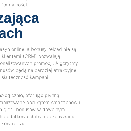
formalności.
zająca
ach
asyn online, a bonusy reload nie są
 klientami (CRM) pozwalają
sonalizowanych promocji. Algorytmy
nusów będą najbardziej atrakcyjne
 skuteczność kampanii
logicznie, oferując płynną
ymalizowane pod kątem smartfonów i
ch gier i bonusów w dowolnym
ych dodatkowo ułatwia dokonywanie
usów reload.