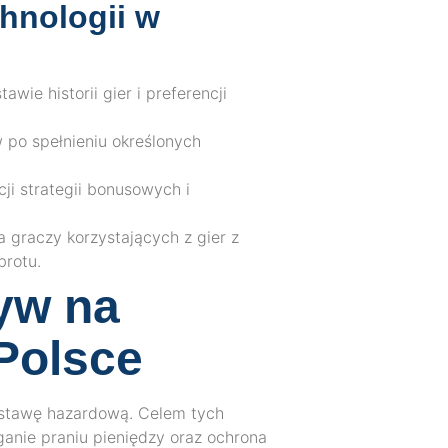
hnologii w
ie historii gier i preferencji
po spełnieniu określonych
i strategii bonusowych i
 graczy korzystających z gier z
brotu.
ływ na
Polsce
 ustawę hazardową. Celem tych
ganie praniu pieniędzy oraz ochrona