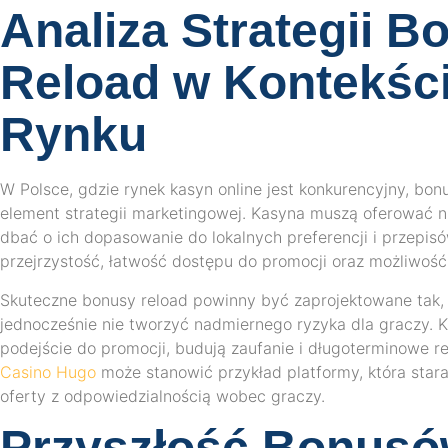
Analiza Strategii 
Reload w Kontekści
Rynku
W Polsce, gdzie rynek kasyn online jest konkurencyjny, bo
element strategii marketingowej. Kasyna muszą oferować nie
dbać o ich dopasowanie do lokalnych preferencji i przepisó
przejrzystość, łatwość dostępu do promocji oraz możliwoś
Skuteczne bonusy reload powinny być zaprojektowane tak, 
jednocześnie nie tworzyć nadmiernego ryzyka dla graczy. K
podejście do promocji, budują zaufanie i długoterminowe re
Casino Hugo
może stanowić przykład platformy, która star
oferty z odpowiedzialnością wobec graczy.
Przyszłość Bonusó