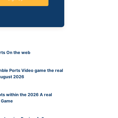
rts On the web
6
mble Ports Video game the real
August 2026
6
ots within the 2026 A real
n Game
6