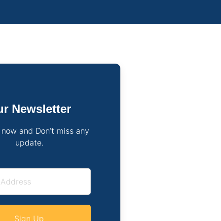
r Newsletter
 now and Don’t miss any
update.
Sign Up