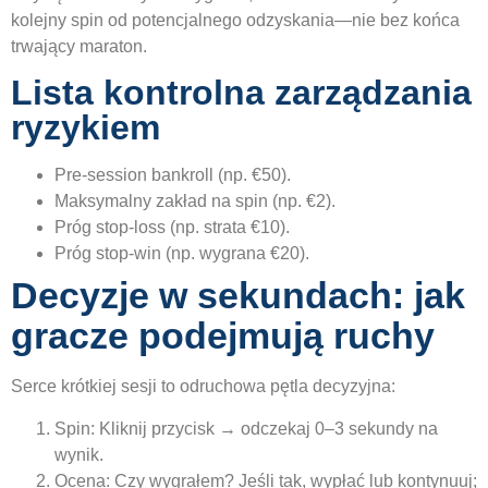
kolejny spin od potencjalnego odzyskania—nie bez końca
trwający maraton.
Lista kontrolna zarządzania
ryzykiem
Pre‑session bankroll (np. €50).
Maksymalny zakład na spin (np. €2).
Próg stop-loss (np. strata €10).
Próg stop-win (np. wygrana €20).
Decyzje w sekundach: jak
gracze podejmują ruchy
Serce krótkiej sesji to odruchowa pętla decyzyjna:
Spin
: Kliknij przycisk → odczekaj 0–3 sekundy na
wynik.
Ocena
: Czy wygrałem? Jeśli tak, wypłać lub kontynuuj;