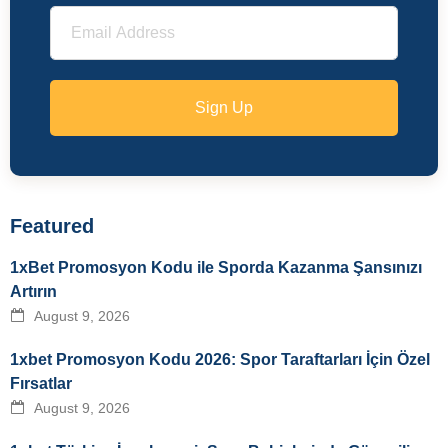
Sign Up
Featured
1xBet Promosyon Kodu ile Sporda Kazanma Şansınızı
Artırın
August 9, 2026
1xbet Promosyon Kodu 2026: Spor Taraftarları İçin Özel
Fırsatlar
August 9, 2026