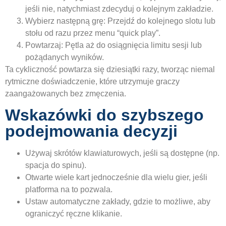
jeśli nie, natychmiast zdecyduj o kolejnym zakładzie.
Wybierz następną grę
: Przejdź do kolejnego slotu lub
stołu od razu przez menu “quick play”.
Powtarzaj
: Pętla aż do osiągnięcia limitu sesji lub
pożądanych wyników.
Ta cykliczność powtarza się dziesiątki razy, tworząc niemal
rytmiczne doświadczenie, które utrzymuje graczy
zaangażowanych bez zmęczenia.
Wskazówki do szybszego
podejmowania decyzji
Używaj skrótów klawiaturowych, jeśli są dostępne (np.
spacja do spinu).
Otwarte wiele kart jednocześnie dla wielu gier, jeśli
platforma na to pozwala.
Ustaw automatyczne zakłady, gdzie to możliwe, aby
ograniczyć ręczne klikanie.