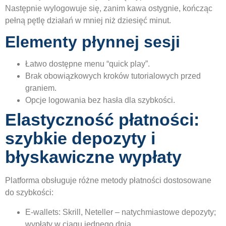
Następnie wylogowuje się, zanim kawa ostygnie, kończąc
pełną pętlę działań w mniej niż dziesięć minut.
Elementy płynnej sesji
Łatwo dostępne menu “quick play”.
Brak obowiązkowych kroków tutorialowych przed
graniem.
Opcje logowania bez hasła dla szybkości.
Elastyczność płatności:
szybkie depozyty i
błyskawiczne wypłaty
Platforma obsługuje różne metody płatności dostosowane
do szybkości:
E‑wallets:
Skrill, Neteller – natychmiastowe depozyty;
wypłaty w ciągu jednego dnia.