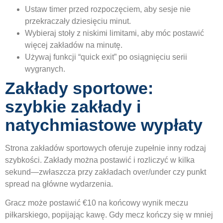
Ustaw timer przed rozpoczęciem, aby sesje nie
przekraczały dziesięciu minut.
Wybieraj stoły z niskimi limitami, aby móc postawić
więcej zakładów na minutę.
Używaj funkcji “quick exit” po osiągnięciu serii
wygranych.
Zakłady sportowe:
szybkie zakłady i
natychmiastowe wypłaty
Strona zakładów sportowych oferuje zupełnie inny rodzaj
szybkości. Zakłady można postawić i rozliczyć w kilka
sekund—zwłaszcza przy zakładach over/under czy punkt
spread na główne wydarzenia.
Gracz może postawić €10 na końcowy wynik meczu
piłkarskiego, popijając kawę. Gdy mecz kończy się w mniej