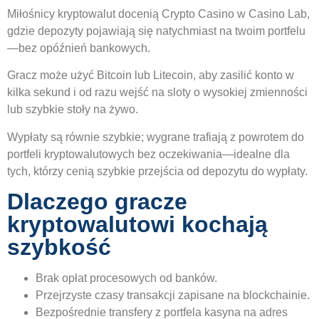
Miłośnicy kryptowalut docenią Crypto Casino w Casino Lab,
gdzie depozyty pojawiają się natychmiast na twoim portfelu
—bez opóźnień bankowych.
Gracz może użyć Bitcoin lub Litecoin, aby zasilić konto w
kilka sekund i od razu wejść na sloty o wysokiej zmienności
lub szybkie stoły na żywo.
Wypłaty są równie szybkie; wygrane trafiają z powrotem do
portfeli kryptowalutowych bez oczekiwania—idealne dla
tych, którzy cenią szybkie przejścia od depozytu do wypłaty.
Dlaczego gracze
kryptowalutowi kochają
szybkość
Brak opłat procesowych od banków.
Przejrzyste czasy transakcji zapisane na blockchainie.
Bezpośrednie transfery z portfela kasyna na adres