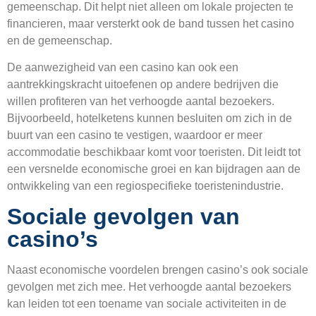
gemeenschap. Dit helpt niet alleen om lokale projecten te
financieren, maar versterkt ook de band tussen het casino
en de gemeenschap.
De aanwezigheid van een casino kan ook een
aantrekkingskracht uitoefenen op andere bedrijven die
willen profiteren van het verhoogde aantal bezoekers.
Bijvoorbeeld, hotelketens kunnen besluiten om zich in de
buurt van een casino te vestigen, waardoor er meer
accommodatie beschikbaar komt voor toeristen. Dit leidt tot
een versnelde economische groei en kan bijdragen aan de
ontwikkeling van een regiospecifieke toeristenindustrie.
Sociale gevolgen van
casino’s
Naast economische voordelen brengen casino’s ook sociale
gevolgen met zich mee. Het verhoogde aantal bezoekers
kan leiden tot een toename van sociale activiteiten in de