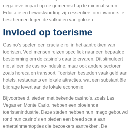
negatieve impact op de gemeenschap te minimaliseren.
Educatie en bewustwording zijn essentieel om inwoners te
beschermen tegen de valkuilen van gokken.
Invloed op toerisme
Casino’s spelen een cruciale rol in het aantrekken van
toeristen. Veel mensen reizen specifiek naar een bepaalde
bestemming om de casino’s daar te ervaren. Dit stimuleert
niet alleen de casino-industrie, maar ook andere sectoren
zoals horeca en transport. Toeristen besteden vaak geld aan
hotels, restaurants en lokale attracties, wat een substantiële
bijdrage levert aan de lokale economie.
Bijvoorbeeld, steden met bekende casino’s, zoals Las
Vegas en Monte Carlo, hebben een bloeiende
toeristenindustrie. Deze steden hebben hun imago gebouwd
rond hun casino’s en bieden een breed scala aan
entertainmentopties die bezoekers aantrekken. De