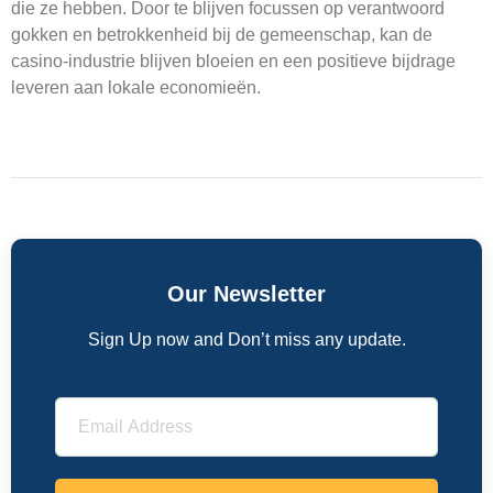
die ze hebben. Door te blijven focussen op verantwoord
gokken en betrokkenheid bij de gemeenschap, kan de
casino-industrie blijven bloeien en een positieve bijdrage
leveren aan lokale economieën.
Our Newsletter
Sign Up now and Don’t miss any update.