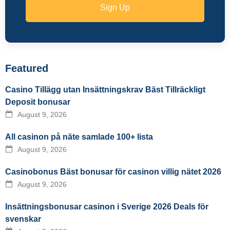
Sign Up
Featured
Casino Tillägg utan Insättningskrav Bäst Tillräckligt
Deposit bonusar
August 9, 2026
All casinon på näte samlade 100+ lista
August 9, 2026
Casinobonus Bäst bonusar för casinon villig nätet 2026
August 9, 2026
Insättningsbonusar casinon i Sverige 2026 Deals för
svenskar