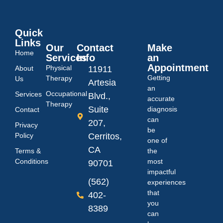
Quick
Links
Our
Contact
Make
Home
Services
Info
an
Appointment
Physical
About
11911
Getting
Therapy
Us
Artesia
an
Occupational
Services
Blvd.,
accurate
Therapy
Suite
diagnosis
Contact
can
207,
Privacy
be
Policy
Cerritos,
one of
CA
Terms &
the
Conditions
most
90701
impactful
(562)
experiences
that
402-
you
8389
can