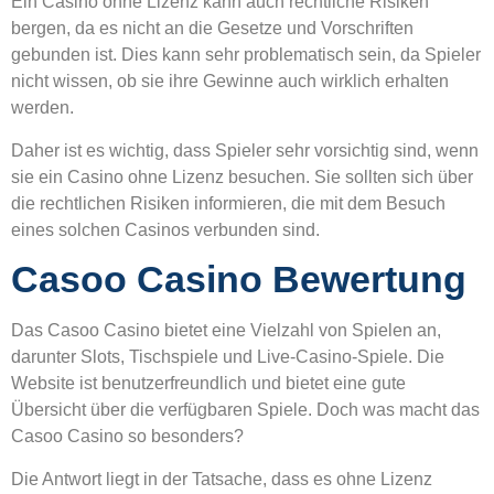
Ein Casino ohne Lizenz kann auch rechtliche Risiken
bergen, da es nicht an die Gesetze und Vorschriften
gebunden ist. Dies kann sehr problematisch sein, da Spieler
nicht wissen, ob sie ihre Gewinne auch wirklich erhalten
werden.
Daher ist es wichtig, dass Spieler sehr vorsichtig sind, wenn
sie ein Casino ohne Lizenz besuchen. Sie sollten sich über
die rechtlichen Risiken informieren, die mit dem Besuch
eines solchen Casinos verbunden sind.
Casoo Casino Bewertung
Das Casoo Casino bietet eine Vielzahl von Spielen an,
darunter Slots, Tischspiele und Live-Casino-Spiele. Die
Website ist benutzerfreundlich und bietet eine gute
Übersicht über die verfügbaren Spiele. Doch was macht das
Casoo Casino so besonders?
Die Antwort liegt in der Tatsache, dass es ohne Lizenz