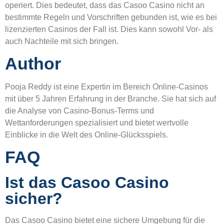
operiert. Dies bedeutet, dass das Casoo Casino nicht an
bestimmte Regeln und Vorschriften gebunden ist, wie es bei
lizenzierten Casinos der Fall ist. Dies kann sowohl Vor- als
auch Nachteile mit sich bringen.
Author
Pooja Reddy ist eine Expertin im Bereich Online-Casinos
mit über 5 Jahren Erfahrung in der Branche. Sie hat sich auf
die Analyse von Casino-Bonus-Terms und
Wettanforderungen spezialisiert und bietet wertvolle
Einblicke in die Welt des Online-Glücksspiels.
FAQ
Ist das Casoo Casino
sicher?
Das Casoo Casino bietet eine sichere Umgebung für die