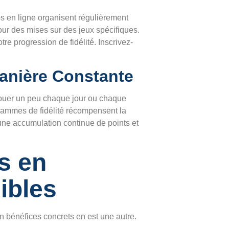
os en ligne organisent régulièrement
pour des mises sur des jeux spécifiques.
tre progression de fidélité. Inscrivez-
anière Constante
ut jouer un peu chaque jour ou chaque
rammes de fidélité récompensent la
une accumulation continue de points et
s en
ibles
n bénéfices concrets en est une autre.