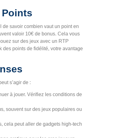
 Points
iel de savoir combien vaut un point en
uvent valoir 10€ de bonus. Cela vous
s jouez sur des jeux avec un RTP
 des points de fidélité, votre avantage
enses
eut s’agir de :
inuer à jouer. Vérifiez les conditions de
s, souvent sur des jeux populaires ou
, cela peut aller de gadgets high-tech