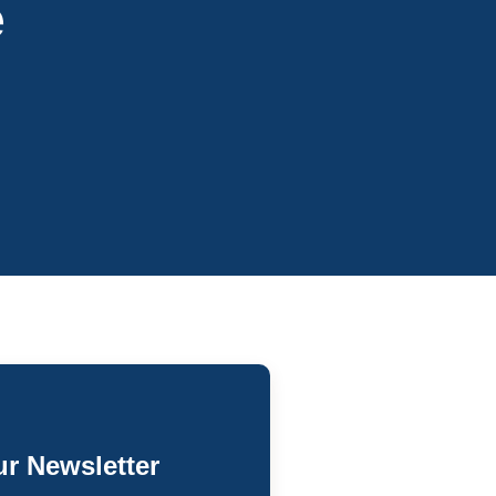
e
r Newsletter