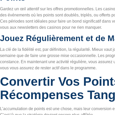
Gardez un œil attentif sur les offres promotionnelles. Les casin
des événements où les points sont doublés, triplés, ou offerts 
Ces périodes sont idéales pour faire un bond significatif dans vo
vous aux newsletters des casinos pour ne rien manquer.
Jouez Régulièrement et de M
La clé de la fidélité est, par définition, la régularité. Mieux va
semaine que de faire une grosse mise occasionnelle. Les prog
constance. En maintenant une activité régulière, vous assurez 
vous vous assurez de rester actif dans le programme.
Convertir Vos Point
Récompenses Tang
L’accumulation de points est une chose, mais leur conversion e
C’est là que la stratégie devient encore plus affûtée.