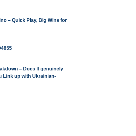
no – Quick Play, Big Wins for
194855
akdown – Does It genuinely
u Link up with Ukrainian-