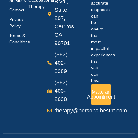
Services
Blvd.,
accurate
Therapy
Suite
diagnosis
Contact
can
207,
Privacy
be
Policy
Cerritos,
one of
CA
Terms &
the
Conditions
most
90701
impactful
(562)
experiences
that
402-
you
8389
can
have.
(562)
403-
Make an
Appointment
2638
therapy@personalbestpt.com