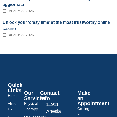
aggiornata
August 8, 2026
Unlock your ‘crazy time’ at the most trustworthy online
casino
August 8, 2026
Quick
Links
Our
Contact
Make
Home
Services
Info
an
Appointment
Physical
About
11911
Getting
Therapy
Us
Artesia
an
Occupational