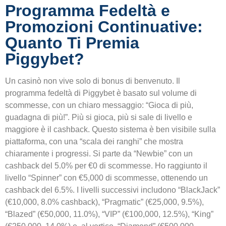
Programma Fedeltà e
Promozioni Continuative:
Quanto Ti Premia
Piggybet?
Un casinò non vive solo di bonus di benvenuto. Il
programma fedeltà di Piggybet è basato sul volume di
scommesse, con un chiaro messaggio: “Gioca di più,
guadagna di più!”. Più si gioca, più si sale di livello e
maggiore è il cashback. Questo sistema è ben visibile sulla
piattaforma, con una “scala dei ranghi” che mostra
chiaramente i progressi. Si parte da “Newbie” con un
cashback del
5.0%
per
€0 di scommesse
. Ho raggiunto il
livello “Spinner” con
€5,000 di scommesse
, ottenendo un
cashback del
6.5%
. I livelli successivi includono “BlackJack”
(
€10,000
,
8.0%
cashback), “Pragmatic” (
€25,000
,
9.5%
),
“Blazed” (
€50,000
,
11.0%
), “VIP” (
€100,000
,
12.5%
), “King”