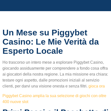
Un Mese su Piggybet
Casino: Le Mie Verità da
Esperto Locale
Ho trascorso un intero mese a esplorare Piggybet Casino,
giocando assiduamente per comprendere a fondo cosa offra
ai giocatori della nostra regione. La mia missione era chiara:
testare ogni aspetto, dalle promozioni iniziali al servizio
clienti, per darvi una visione onesta e senza filtri.
gioca ora
Piggybet Casino amplia la sua selezione di giochi con oltre
400 nuove slot