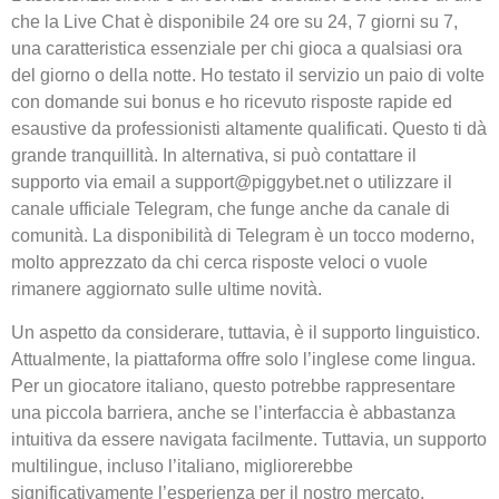
che la Live Chat è disponibile 24 ore su 24, 7 giorni su 7,
una caratteristica essenziale per chi gioca a qualsiasi ora
del giorno o della notte. Ho testato il servizio un paio di volte
con domande sui bonus e ho ricevuto risposte rapide ed
esaustive da professionisti altamente qualificati. Questo ti dà
grande tranquillità. In alternativa, si può contattare il
supporto via email a support@piggybet.net o utilizzare il
canale ufficiale Telegram, che funge anche da canale di
comunità. La disponibilità di Telegram è un tocco moderno,
molto apprezzato da chi cerca risposte veloci o vuole
rimanere aggiornato sulle ultime novità.
Un aspetto da considerare, tuttavia, è il supporto linguistico.
Attualmente, la piattaforma offre solo l’inglese come lingua.
Per un giocatore italiano, questo potrebbe rappresentare
una piccola barriera, anche se l’interfaccia è abbastanza
intuitiva da essere navigata facilmente. Tuttavia, un supporto
multilingue, incluso l’italiano, migliorerebbe
significativamente l’esperienza per il nostro mercato.