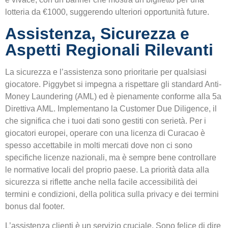
lotteria da €1000, suggerendo ulteriori opportunità future.
Assistenza, Sicurezza e
Aspetti Regionali Rilevanti
La sicurezza e l’assistenza sono prioritarie per qualsiasi
giocatore. Piggybet si impegna a rispettare gli standard Anti-
Money Laundering (AML) ed è pienamente conforme alla 5a
Direttiva AML. Implementano la Customer Due Diligence, il
che significa che i tuoi dati sono gestiti con serietà. Per i
giocatori europei, operare con una licenza di Curacao è
spesso accettabile in molti mercati dove non ci sono
specifiche licenze nazionali, ma è sempre bene controllare
le normative locali del proprio paese. La priorità data alla
sicurezza si riflette anche nella facile accessibilità dei
termini e condizioni, della politica sulla privacy e dei termini
bonus dal footer.
L’assistenza clienti è un servizio cruciale. Sono felice di dire