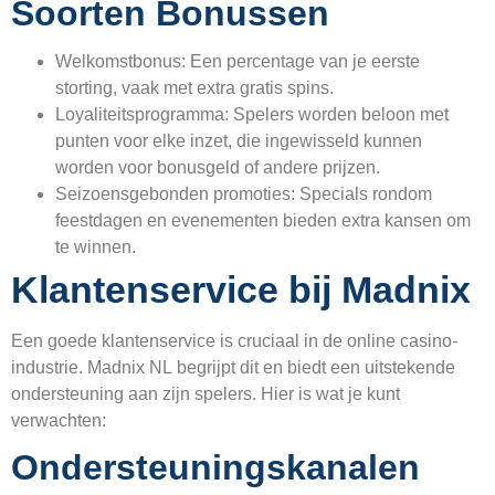
Soorten Bonussen
Welkomstbonus:
Een percentage van je eerste
storting, vaak met extra gratis spins.
Loyaliteitsprogramma:
Spelers worden beloon met
punten voor elke inzet, die ingewisseld kunnen
worden voor bonusgeld of andere prijzen.
Seizoensgebonden promoties:
Specials rondom
feestdagen en evenementen bieden extra kansen om
te winnen.
Klantenservice bij Madnix
Een goede klantenservice is cruciaal in de online casino-
industrie.
Madnix NL
begrijpt dit en biedt een uitstekende
ondersteuning aan zijn spelers. Hier is wat je kunt
verwachten:
Ondersteuningskanalen