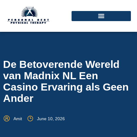
De Betoverende Wereld
van Madnix NL Een
Casino Ervaring als Geen
Ander
Amit
June 10, 2026