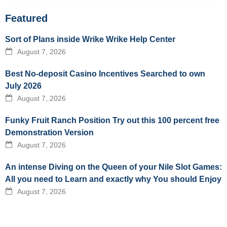
Featured
Sort of Plans inside Wrike Wrike Help Center
August 7, 2026
Best No-deposit Casino Incentives Searched to own
July 2026
August 7, 2026
Funky Fruit Ranch Position Try out this 100 percent free
Demonstration Version
August 7, 2026
An intense Diving on the Queen of your Nile Slot Games:
All you need to Learn and exactly why You should Enjoy
August 7, 2026