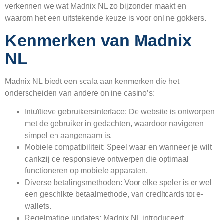
verkennen we wat Madnix NL zo bijzonder maakt en
waarom het een uitstekende keuze is voor online gokkers.
Kenmerken van Madnix
NL
Madnix NL
biedt een scala aan kenmerken die het
onderscheiden van andere online casino’s:
Intuïtieve gebruikersinterface:
De website is ontworpen
met de gebruiker in gedachten, waardoor navigeren
simpel en aangenaam is.
Mobiele compatibiliteit:
Speel waar en wanneer je wilt
dankzij de responsieve ontwerpen die optimaal
functioneren op mobiele apparaten.
Diverse betalingsmethoden:
Voor elke speler is er wel
een geschikte betaalmethode, van creditcards tot e-
wallets.
Regelmatige updates:
Madnix NL introduceert