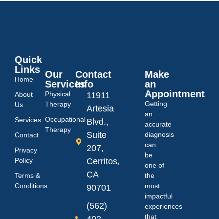
Quick
Links
Our
Contact
Make
Home
Services
Info
an
Appointment
Physical
About
11911
Getting
Therapy
Us
Artesia
an
Occupational
Services
Blvd.,
accurate
Therapy
Suite
diagnosis
Contact
can
207,
Privacy
be
Policy
Cerritos,
one of
CA
Terms &
the
Conditions
most
90701
impactful
(562)
experiences
that