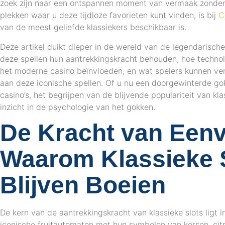
zoek zijn naar een ontspannen moment van vermaak zonder 
plekken waar u deze tijdloze favorieten kunt vinden, is bij
C
van de meest geliefde klassiekers beschikbaar is.
Deze artikel duikt dieper in de wereld van de legendarisc
deze spellen hun aantrekkingskracht behouden, hoe technol
het moderne casino beïnvloeden, en wat spelers kunnen v
aan deze iconische spellen. Of u nu een doorgewinterde gok
casino’s, het begrijpen van de blijvende populariteit van kl
inzicht in de psychologie van het gokken.
De Kracht van Een
Waarom Klassieke 
Blijven Boeien
De kern van de aantrekkingskracht van klassieke slots ligt
iconische fruitautomaten met hun symbolen van kersen, cit