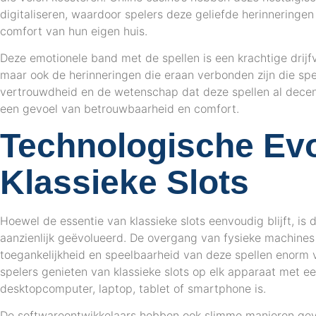
digitaliseren, waardoor spelers deze geliefde herinneringe
comfort van hun eigen huis.
Deze emotionele band met de spellen is een krachtige drijfvee
maar ook de herinneringen die eraan verbonden zijn die spe
vertrouwdheid en de wetenschap dat deze spellen al decen
een gevoel van betrouwbaarheid en comfort.
Technologische Evo
Klassieke Slots
Hoewel de essentie van klassieke slots eenvoudig blijft, is
aanzienlijk geëvolueerd. De overgang van fysieke machines 
toegankelijkheid en speelbaarheid van deze spellen enorm
spelers genieten van klassieke slots op elk apparaat met ee
desktopcomputer, laptop, tablet of smartphone is.
De softwareontwikkelaars hebben ook slimme manieren gev