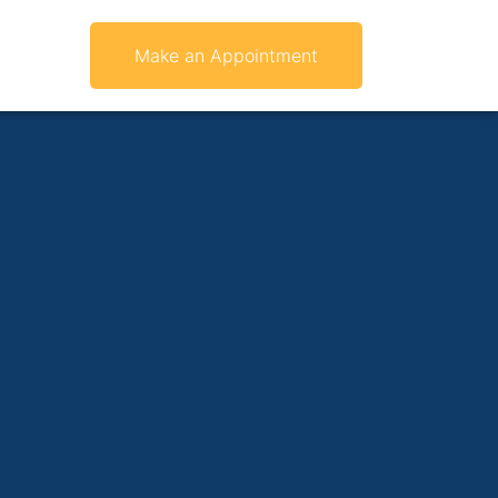
Make an Appointment