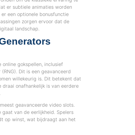
dat er subtiele animaties worden
 er een optionele bonusfunctie
assingen zorgen ervoor dat de
igitaal landschap.
Generators
 online gokspellen, inclusief
 (RNG). Dit is een geavanceerd
omen willekeurig is. Dit betekent dat
 draai onafhankelijk is van eerdere
.
e meest geavanceerde video slots.
 gaat van de eerlijkheid. Spelers
dt op winst, wat bijdraagt aan het