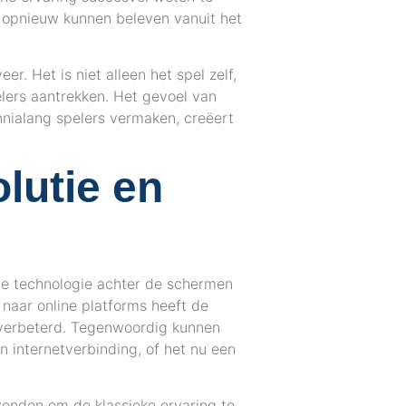
n opnieuw kunnen beleven vanuit het
r. Het is niet alleen het spel zelf,
lers aantrekken. Het gevoel van
nialang spelers vermaken, creëert
lutie en
 de technologie achter de schermen
naar online platforms heeft de
 verbeterd. Tegenwoordig kunnen
n internetverbinding, of het nu een
onden om de klassieke ervaring te