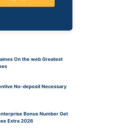
 Games On the web Greatest
mes
centive No-deposit Necessary
enterprise Bonus Number Get
free Extra 2026