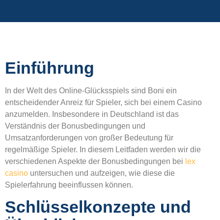
Einführung
In der Welt des Online-Glücksspiels sind Boni ein
entscheidender Anreiz für Spieler, sich bei einem Casino
anzumelden. Insbesondere in Deutschland ist das
Verständnis der Bonusbedingungen und
Umsatzanforderungen von großer Bedeutung für
regelmäßige Spieler. In diesem Leitfaden werden wir die
verschiedenen Aspekte der Bonusbedingungen bei
lex
casino
untersuchen und aufzeigen, wie diese die
Spielerfahrung beeinflussen können.
Schlüsselkonzepte und