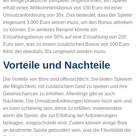
wir einige praktische Beispiele. Angenommen, ein Spieler
erhält einen Willkommensbonus von 100 Euro mit einer
Umsatzanforderung von 30x. Das bedeutet, dass der Spieler
insgesamt 3.000 Euro setzen muss, um den Bonus abheben
zu können. Ein weiteres Beispiel könnte ein
Einzahlungsbonus von 50% auf eine Einzahlung von 200
Euro sein, was zu einem zusätzlichen Bonus von 100 Euro
führt, der ebenfalls 30x umgesetzt werden muss.
Vorteile und Nachteile
Die Vorteile von Boni sind offensichtlich: Sie bieten Spielern
die Möglichkeit, mit zusätzlichem Geld zu spielen und ihre
Gewinnchancen zu erhöhen. Allerdings gibt es auch
Nachteile. Die Umsatzanforderungen können hoch sein und
es kann schwierig sein, diese zu erfüllen, insbesondere
wenn die Spiele, die zur Erfüllung der Anforderungen
beitragen, eingeschränkt sind. Zudem können einige Boni
an bestimmte Spiele gebunden sein, was die Flexibilität der