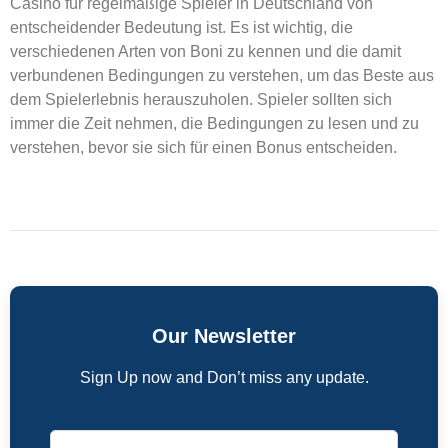
Casino für regelmäßige Spieler in Deutschland von
entscheidender Bedeutung ist. Es ist wichtig, die
verschiedenen Arten von Boni zu kennen und die damit
verbundenen Bedingungen zu verstehen, um das Beste aus
dem Spielerlebnis herauszuholen. Spieler sollten sich
immer die Zeit nehmen, die Bedingungen zu lesen und zu
verstehen, bevor sie sich für einen Bonus entscheiden.
Our Newsletter
Sign Up now and Don’t miss any update.