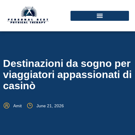
Destinazioni da sogno per
viaggiatori appassionati di
casinò
Amit
June 21, 2026