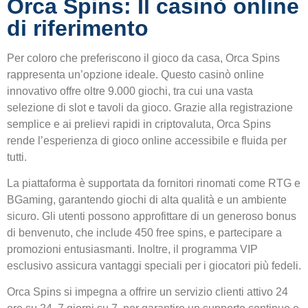
Orca Spins: Il casinò online
di riferimento
Per coloro che preferiscono il gioco da casa, Orca Spins
rappresenta un’opzione ideale. Questo casinò online
innovativo offre oltre 9.000 giochi, tra cui una vasta
selezione di slot e tavoli da gioco. Grazie alla registrazione
semplice e ai prelievi rapidi in criptovaluta, Orca Spins
rende l’esperienza di gioco online accessibile e fluida per
tutti.
La piattaforma è supportata da fornitori rinomati come RTG e
BGaming, garantendo giochi di alta qualità e un ambiente
sicuro. Gli utenti possono approfittare di un generoso bonus
di benvenuto, che include 450 free spins, e partecipare a
promozioni entusiasmanti. Inoltre, il programma VIP
esclusivo assicura vantaggi speciali per i giocatori più fedeli.
Orca Spins si impegna a offrire un servizio clienti attivo 24