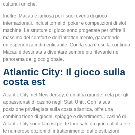
culturali uniche.
Inoltre, Macau è famosa per i suoi eventi di gioco
internazionali, inclusi tornei di poker e competizioni di slot
machine. Le strutture di gioco sono progettate per offrire il
massimo del comfort e dell’intrattenimento, garantendo
un’esperienza indimenticabile. Con la sua crescita continua,
Macau è destinata a diventare sempre più rilevante nel
panorama del gioco globale.
Atlantic City: Il gioco sulla
costa est
Atlantic City, nel New Jersey, è un’altra grande meta per gli
appassionati di casinò negli Stati Uniti. Con la sua
posizione privilegiata sulla costa atlantica, offre una
combinazione di giochi, spiagge e divertimenti. I casinò di
Atlantic City sono famosi per le loro sale da gioco affollate e
le numerose opzioni di intrattenimento, dalle esibizioni