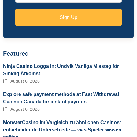
Sign Up
Featured
Ninja Casino Logga In: Undvik Vanliga Misstag för
Smidig Åtkomst
August 6, 2026
Explore safe payment methods at Fast Withdrawal
Casinos Canada for instant payouts
August 6, 2026
MonsterCasino im Vergleich zu ähnlichen Casinos:
entscheidende Unterschiede — was Spieler wissen