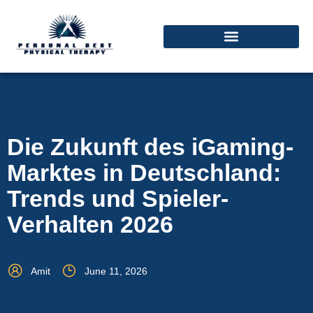
Die Zukunft des iGaming-
Marktes in Deutschland:
Trends und Spieler-
Verhalten 2026
Amit
June 11, 2026