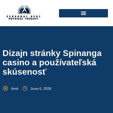
Dizajn stránky Spinanga
casino a používateľská
skúsenosť
Amit
June 6, 2026