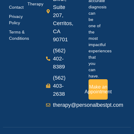
accurate
Therapy
Suite
diagnosis
Contact
can
207,
Privacy
be
Policy
Cerritos,
one of
CA
Terms &
the
Conditions
most
90701
impactful
(562)
experiences
that
402-
you
8389
can
have.
(562)
403-
Make an
Appointment
2638
therapy@personalbestpt.com