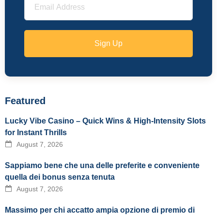
Sign Up
Featured
Lucky Vibe Casino – Quick Wins & High‑Intensity Slots
for Instant Thrills
August 7, 2026
Sappiamo bene che una delle preferite e conveniente
quella dei bonus senza tenuta
August 7, 2026
Massimo per chi accatto ampia opzione di premio di