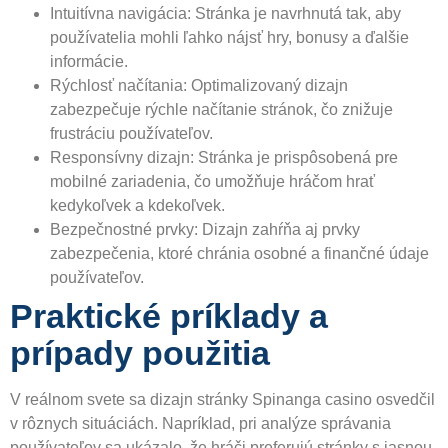
Intuitívna navigácia:
Stránka je navrhnutá tak, aby
používatelia mohli ľahko nájsť hry, bonusy a ďalšie
informácie.
Rýchlosť načítania:
Optimalizovaný dizajn
zabezpečuje rýchle načítanie stránok, čo znižuje
frustráciu používateľov.
Responsívny dizajn:
Stránka je prispôsobená pre
mobilné zariadenia, čo umožňuje hráčom hrať
kedykoľvek a kdekoľvek.
Bezpečnostné prvky:
Dizajn zahŕňa aj prvky
zabezpečenia, ktoré chránia osobné a finančné údaje
používateľov.
Praktické príklady a
prípady použitia
V reálnom svete sa dizajn stránky Spinanga casino osvedčil
v rôznych situáciách. Napríklad, pri analýze správania
používateľov sa ukázalo, že hráči preferujú stránky s jasnou