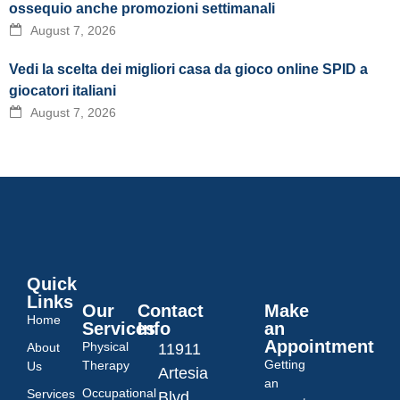
ossequio anche promozioni settimanali
August 7, 2026
Vedi la scelta dei migliori casa da gioco online SPID a
giocatori italiani
August 7, 2026
Quick
Links
Our
Contact
Make
Home
Services
Info
an
Appointment
Physical
About
11911
Getting
Therapy
Us
Artesia
an
Occupational
Services
Blvd.,