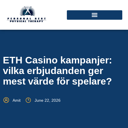
ETH Casino kampanjer:
vilka erbjudanden ger
mest värde för spelare?
Amit
June 22, 2026