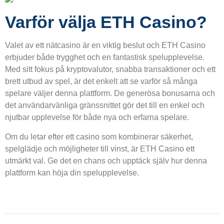
Varför välja ETH Casino?
Valet av ett nätcasino är en viktig beslut och ETH Casino
erbjuder både trygghet och en fantastisk spelupplevelse.
Med sitt fokus på kryptovalutor, snabba transaktioner och ett
brett utbud av spel, är det enkelt att se varför så många
spelare väljer denna plattform. De generösa bonusarna och
det användarvänliga gränssnittet gör det till en enkel och
njutbar upplevelse för både nya och erfarna spelare.
Om du letar efter ett casino som kombinerar säkerhet,
spelglädje och möjligheter till vinst, är ETH Casino ett
utmärkt val. Ge det en chans och upptäck själv hur denna
plattform kan höja din spelupplevelse.