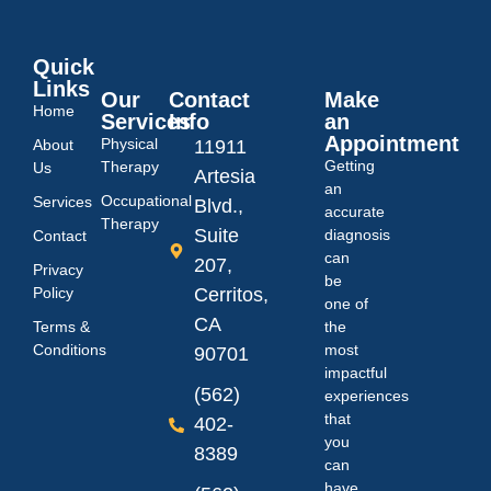
Quick
Links
Our
Contact
Make
Home
Services
Info
an
Appointment
Physical
About
11911
Getting
Therapy
Us
Artesia
an
Occupational
Services
Blvd.,
accurate
Therapy
Suite
diagnosis
Contact
can
207,
Privacy
be
Policy
Cerritos,
one of
CA
Terms &
the
Conditions
most
90701
impactful
(562)
experiences
that
402-
you
8389
can
have.