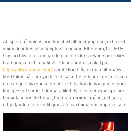
Att spela på nätcasinon har blivit allt mer populärt, och med
växande intresse för kryptovalutor som Ethereum, har ETH
Casino blivit en spännande plattform för spelare som söker
bra bonusar och attraktiva erbjudanden, särskilt på
https://ethcasinose.com/
där de kan hitta många alternativ.
Med fokus på anonymitet och säkerhet erbjuder detta kasino
en mängd olika spelalternativ och lockande kampanjer som
kan ge stort värde. I denna artikel dyker vi ner i vad spelare
bör veta innan de börjar, hur man kommer igång, och vilka
erbjudanden som verkligen kan maximera spelupplevelsen.