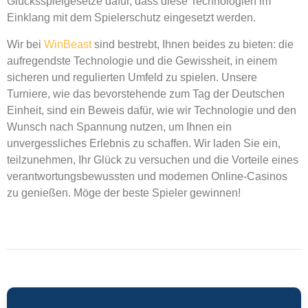
Glücksspielgesetze dafür, dass diese Technologien im
Einklang mit dem Spielerschutz eingesetzt werden.
Wir bei
WinBeast
sind bestrebt, Ihnen beides zu bieten: die
aufregendste Technologie und die Gewissheit, in einem
sicheren und regulierten Umfeld zu spielen. Unsere
Turniere, wie das bevorstehende zum Tag der Deutschen
Einheit, sind ein Beweis dafür, wie wir Technologie und den
Wunsch nach Spannung nutzen, um Ihnen ein
unvergessliches Erlebnis zu schaffen. Wir laden Sie ein,
teilzunehmen, Ihr Glück zu versuchen und die Vorteile eines
verantwortungsbewussten und modernen Online-Casinos
zu genießen. Möge der beste Spieler gewinnen!