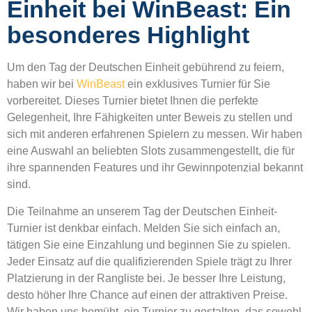
Einheit bei WinBeast: Ein
besonderes Highlight
Um den Tag der Deutschen Einheit gebührend zu feiern,
haben wir bei
WinBeast
ein exklusives Turnier für Sie
vorbereitet. Dieses Turnier bietet Ihnen die perfekte
Gelegenheit, Ihre Fähigkeiten unter Beweis zu stellen und
sich mit anderen erfahrenen Spielern zu messen. Wir haben
eine Auswahl an beliebten Slots zusammengestellt, die für
ihre spannenden Features und ihr Gewinnpotenzial bekannt
sind.
Die Teilnahme an unserem Tag der Deutschen Einheit-
Turnier ist denkbar einfach. Melden Sie sich einfach an,
tätigen Sie eine Einzahlung und beginnen Sie zu spielen.
Jeder Einsatz auf die qualifizierenden Spiele trägt zu Ihrer
Platzierung in der Rangliste bei. Je besser Ihre Leistung,
desto höher Ihre Chance auf einen der attraktiven Preise.
Wir haben uns bemüht, ein Turnier zu gestalten, das sowohl