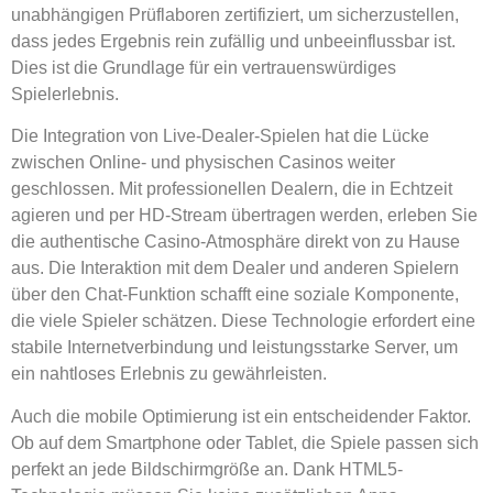
unabhängigen Prüflaboren zertifiziert, um sicherzustellen,
dass jedes Ergebnis rein zufällig und unbeeinflussbar ist.
Dies ist die Grundlage für ein vertrauenswürdiges
Spielerlebnis.
Die Integration von Live-Dealer-Spielen hat die Lücke
zwischen Online- und physischen Casinos weiter
geschlossen. Mit professionellen Dealern, die in Echtzeit
agieren und per HD-Stream übertragen werden, erleben Sie
die authentische Casino-Atmosphäre direkt von zu Hause
aus. Die Interaktion mit dem Dealer und anderen Spielern
über den Chat-Funktion schafft eine soziale Komponente,
die viele Spieler schätzen. Diese Technologie erfordert eine
stabile Internetverbindung und leistungsstarke Server, um
ein nahtloses Erlebnis zu gewährleisten.
Auch die mobile Optimierung ist ein entscheidender Faktor.
Ob auf dem Smartphone oder Tablet, die Spiele passen sich
perfekt an jede Bildschirmgröße an. Dank HTML5-