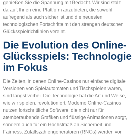
genießen Sie die Spannung mit Bedacht. Wir sind stolz
darauf, Ihnen eine Plattform anzubieten, die sowohl
aufregend als auch sicher ist und die neuesten
technologischen Fortschritte mit den strengen deutschen
Glücksspielrichtlinien vereint.
Die Evolution des Online-
Glücksspiels: Technologie
im Fokus
Die Zeiten, in denen Online-Casinos nur einfache digitale
Versionen von Spielautomaten und Tischspielen waren,
sind längst vorbei. Die Technologie hat die Art und Weise,
wie wir spielen, revolutioniert. Moderne Online-Casinos
nutzen fortschrittliche Software, die nicht nur für
atemberaubende Grafiken und flüssige Animationen sorgt,
sondern auch für ein Höchstmaß an Sicherheit und
Fairness. Zufallszahlengeneratoren (RNGs) werden von