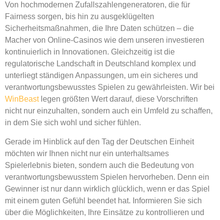
Von hochmodernen Zufallszahlengeneratoren, die für
Fairness sorgen, bis hin zu ausgeklügelten
Sicherheitsmaßnahmen, die Ihre Daten schützen – die
Macher von Online-Casinos wie dem unseren investieren
kontinuierlich in Innovationen. Gleichzeitig ist die
regulatorische Landschaft in Deutschland komplex und
unterliegt ständigen Anpassungen, um ein sicheres und
verantwortungsbewusstes Spielen zu gewährleisten. Wir bei
WinBeast
legen größten Wert darauf, diese Vorschriften
nicht nur einzuhalten, sondern auch ein Umfeld zu schaffen,
in dem Sie sich wohl und sicher fühlen.
Gerade im Hinblick auf den Tag der Deutschen Einheit
möchten wir Ihnen nicht nur ein unterhaltsames
Spielerlebnis bieten, sondern auch die Bedeutung von
verantwortungsbewusstem Spielen hervorheben. Denn ein
Gewinner ist nur dann wirklich glücklich, wenn er das Spiel
mit einem guten Gefühl beendet hat. Informieren Sie sich
über die Möglichkeiten, Ihre Einsätze zu kontrollieren und