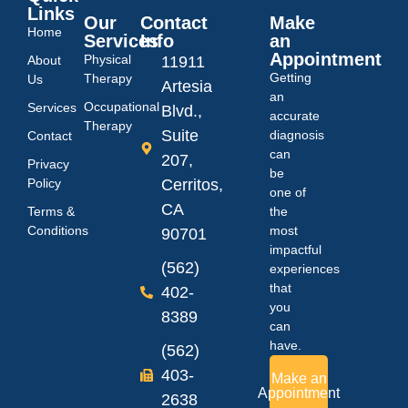
Links
Our
Contact
Make
Home
Services
Info
an
Appointment
Physical
About
11911
Getting
Therapy
Us
Artesia
an
Occupational
Services
Blvd.,
accurate
Therapy
Suite
diagnosis
Contact
can
207,
Privacy
be
Policy
Cerritos,
one of
CA
Terms &
the
Conditions
most
90701
impactful
(562)
experiences
that
402-
you
8389
can
have.
(562)
403-
Make an
Appointment
2638