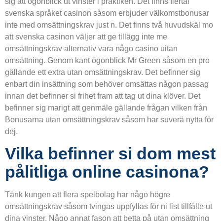
sig att ögonblick ut vinster i praktiken. Det finns flertal
svenska språket casinon såsom erbjuder välkomstbonusar
inte med omsättningskrav just n. Det finns två huvudskäl mo
att svenska casinon väljer att ge tillägg inte me
omsättningskrav alternativ vara någo casino uitan
omsättning. Genom kant ögonblick Mr Green såsom en pro
gällande ett extra utan omsättningskrav. Det befinner sig
enbart din insättning som behöver omsättas någon passag
innan det befinner si frihet fram att tag ut dina klöver. Det
befinner sig marigt att genmäle gällande frågan vilken från
Bonusarna utan omsättningskrav såsom har suverä nytta för
dej.
Vilka befinner si dom mest
pålitliga online casinona?
Tänk kungen att flera spelbolag har någo högre
omsättningskrav såsom tvingas uppfyllas för ni list tillfälle ut
dina vinster. Någo annat fason att betta på utan omsättning