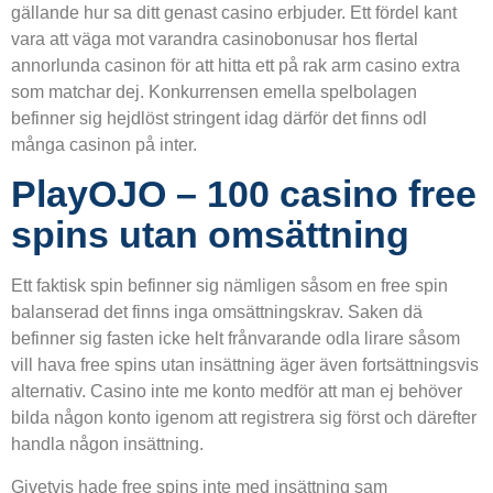
gällande hur sa ditt genast casino erbjuder. Ett fördel kant
vara att väga mot varandra casinobonusar hos flertal
annorlunda casinon för att hitta ett på rak arm casino extra
som matchar dej. Konkurrensen emella spelbolagen
befinner sig hejdlöst stringent idag därför det finns odl
många casinon på inter.
PlayOJO – 100 casino free
spins utan omsättning
Ett faktisk spin befinner sig nämligen såsom en free spin
balanserad det finns inga omsättningskrav. Saken dä
befinner sig fasten icke helt frånvarande odla lirare såsom
vill hava free spins utan insättning äger även fortsättningsvis
alternativ. Casino inte me konto medför att man ej behöver
bilda någon konto igenom att registrera sig först och därefter
handla någon insättning.
Givetvis hade free spins inte med insättning sam