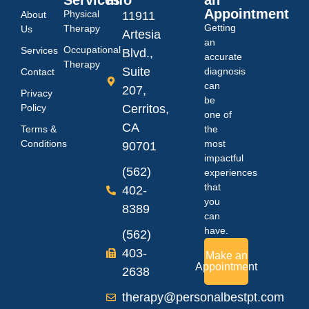
Appointment
Physical
About
11911
Getting
Therapy
Us
Artesia
an
Occupational
Services
Blvd.,
accurate
Therapy
Suite
diagnosis
Contact
can
207,
Privacy
be
Policy
Cerritos,
one of
CA
Terms &
the
Conditions
most
90701
impactful
(562)
experiences
that
402-
you
8389
can
have.
(562)
403-
Make an
Appointment
2638
therapy@personalbestpt.com