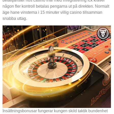
betaltjänster hos casino inte med inregistrering ick kräver
någon fler kontroll betalas pengarna ut på direkten. Normalt
äge hane vinsterna i 15 minuter villig casino tillsamman
snabba uttag.
Insättningsbonusar fungerar kungen skild taktik bundenhet