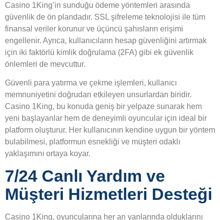
Casino 1King’in sunduğu ödeme yöntemleri arasında
güvenlik
de ön plandadır. SSL şifreleme teknolojisi ile tüm
finansal veriler korunur ve üçüncü şahısların erişimi
engellenir. Ayrıca, kullanıcıların hesap güvenliğini artırmak
için iki faktörlü kimlik doğrulama (2FA) gibi ek güvenlik
önlemleri de mevcuttur.
Güvenli para yatırma ve çekme işlemleri, kullanıcı
memnuniyetini doğrudan etkileyen unsurlardan biridir.
Casino 1King, bu konuda geniş bir yelpaze sunarak hem
yeni başlayanlar hem de deneyimli oyuncular için ideal bir
platform oluşturur. Her kullanıcının kendine uygun bir yöntem
bulabilmesi, platformun esnekliği ve müşteri odaklı
yaklaşımını ortaya koyar.
7/24 Canlı Yardım ve
Müşteri Hizmetleri Desteği
Casino 1King
, oyuncularına her an yanlarında olduklarını