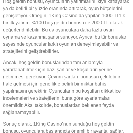
Hoş geldin bonusu, oyuncuların yatırımlarını ikiye katlayarak
ya da belirli bir yüzde oranında artırarak, oyun bütçelerini
genişletiyor. Örneğin, 1King Casino’da yapılan 1000 TL’lik
bir ilk yatırım, %100 hoş geldin bonusu ile 2000 TL olarak
değerlendirilebilir. Bu da oyunculara daha fazla oyun
oynama ve kazanma şansı sunuyor. Ayrıca, bu tür bonuslar
sayesinde oyuncular farklı oyunları deneyimleyebilir ve
stratejilerini geliştirebilirler.
Ancak, hoş geldin bonuslarından tam anlamıyla
yararlanabilmek için bazı şartlar ve koşulların yerine
getirilmesi gerekiyor.
Çevrim şartları
, bonusun çekilebilir
hale gelmesi için genellikle belirli bir miktar bahis
yapılmasını gerektirir. Oyuncuların bu koşulları dikkatlice
incelemeleri ve stratejilerini buna göre ayarlamaları
önemlidir. Aksi takdirde, bonuslardan beklenen fayda
sağlanamayabilir.
Sonuç olarak, 1King Casino’nun sunduğu hoş geldin
bonusu, oyunculara başlangıçta önemli bir avantaj sağlar.