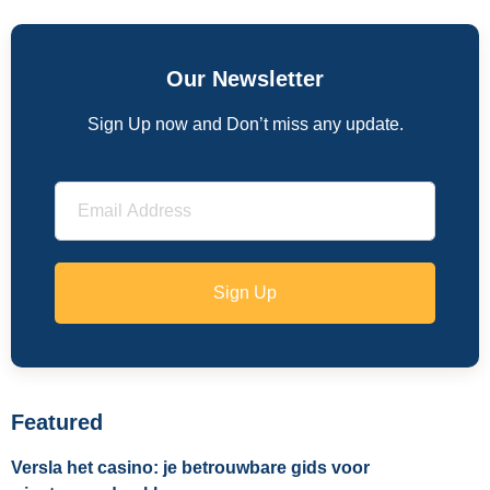
Our Newsletter
Sign Up now and Don’t miss any update.
Sign Up
Featured
Versla het casino: je betrouwbare gids voor