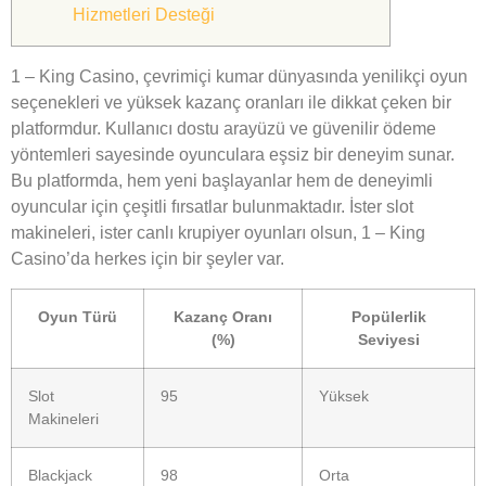
Hizmetleri Desteği
1 – King Casino, çevrimiçi kumar dünyasında
yenilikçi oyun
seçenekleri
ve
yüksek kazanç oranları
ile dikkat çeken bir
platformdur. Kullanıcı dostu arayüzü ve güvenilir ödeme
yöntemleri sayesinde oyunculara eşsiz bir deneyim sunar.
Bu platformda, hem yeni başlayanlar hem de deneyimli
oyuncular için çeşitli fırsatlar bulunmaktadır. İster slot
makineleri, ister canlı krupiyer oyunları olsun, 1 – King
Casino’da herkes için bir şeyler var.
Oyun Türü
Kazanç Oranı
Popülerlik
(%)
Seviyesi
Slot
95
Yüksek
Makineleri
Blackjack
98
Orta