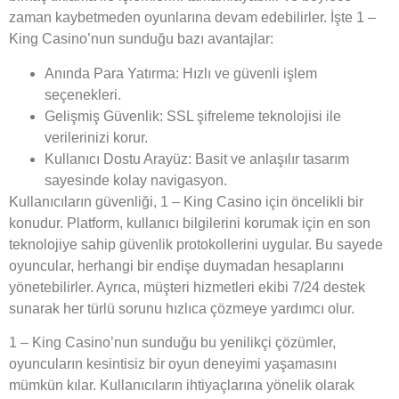
zaman kaybetmeden oyunlarına devam edebilirler. İşte 1 –
King Casino’nun sunduğu bazı avantajlar:
Anında Para Yatırma:
Hızlı ve güvenli işlem
seçenekleri.
Gelişmiş Güvenlik:
SSL şifreleme teknolojisi ile
verilerinizi korur.
Kullanıcı Dostu Arayüz:
Basit ve anlaşılır tasarım
sayesinde kolay navigasyon.
Kullanıcıların güvenliği, 1 – King Casino için öncelikli bir
konudur. Platform, kullanıcı bilgilerini korumak için en son
teknolojiye sahip güvenlik protokollerini uygular. Bu sayede
oyuncular, herhangi bir endişe duymadan hesaplarını
yönetebilirler. Ayrıca, müşteri hizmetleri ekibi 7/24 destek
sunarak her türlü sorunu hızlıca çözmeye yardımcı olur.
1 – King Casino’nun sunduğu bu yenilikçi çözümler,
oyuncuların kesintisiz bir oyun deneyimi yaşamasını
mümkün kılar. Kullanıcıların ihtiyaçlarına yönelik olarak