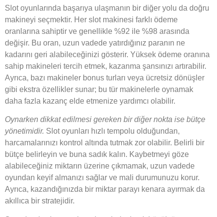
Slot oyunlarında başarıya ulaşmanın bir diğer yolu da doğru
makineyi seçmektir.
Her slot makinesi farklı ödeme
oranlarına sahiptir ve genellikle %92 ile %98 arasında
değişir. Bu oran, uzun vadede yatırdığınız paranın ne
kadarını geri alabileceğinizi gösterir. Yüksek ödeme oranına
sahip makineleri tercih etmek, kazanma şansınızı artırabilir.
Ayrıca, bazı makineler bonus turları veya ücretsiz dönüşler
gibi ekstra özellikler sunar; bu tür makinelerle oynamak
daha fazla kazanç elde etmenize yardımcı olabilir.
Oynarken dikkat edilmesi gereken bir diğer nokta ise bütçe
yönetimidir.
Slot oyunları hızlı tempolu olduğundan,
harcamalarınızı kontrol altında tutmak zor olabilir. Belirli bir
bütçe belirleyin ve buna sadık kalın. Kaybetmeyi göze
alabileceğiniz miktarın üzerine çıkmamak, uzun vadede
oyundan keyif almanızı sağlar ve mali durumunuzu korur.
Ayrıca, kazandığınızda bir miktar parayı kenara ayırmak da
akıllıca bir stratejidir.