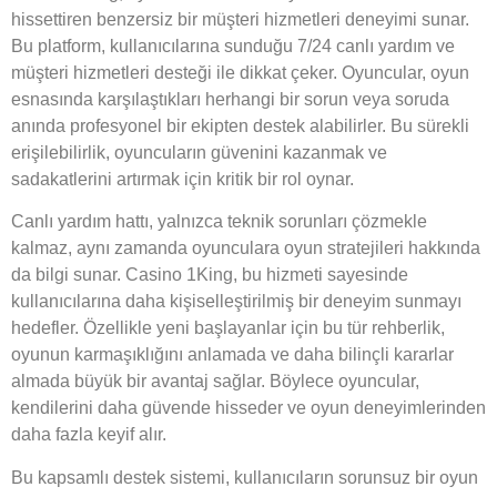
hissettiren benzersiz bir müşteri hizmetleri deneyimi sunar.
Bu platform, kullanıcılarına sunduğu
7/24 canlı yardım ve
müşteri hizmetleri desteği
ile dikkat çeker. Oyuncular, oyun
esnasında karşılaştıkları herhangi bir sorun veya soruda
anında profesyonel bir ekipten destek alabilirler. Bu sürekli
erişilebilirlik, oyuncuların güvenini kazanmak ve
sadakatlerini artırmak için kritik bir rol oynar.
Canlı yardım hattı, yalnızca teknik sorunları çözmekle
kalmaz, aynı zamanda oyunculara oyun stratejileri hakkında
da bilgi sunar.
Casino 1King
, bu hizmeti sayesinde
kullanıcılarına daha kişiselleştirilmiş bir deneyim sunmayı
hedefler. Özellikle yeni başlayanlar için bu tür rehberlik,
oyunun karmaşıklığını anlamada ve daha bilinçli kararlar
almada büyük bir avantaj sağlar. Böylece oyuncular,
kendilerini daha güvende hisseder ve oyun deneyimlerinden
daha fazla keyif alır.
Bu kapsamlı destek sistemi, kullanıcıların sorunsuz bir oyun