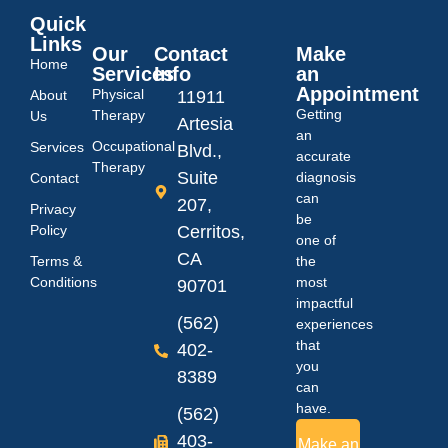
Quick
Links
Our
Contact
Make
Home
Services
Info
an
Appointment
Physical
About
11911
Getting
Therapy
Us
Artesia
an
Occupational
Services
Blvd.,
accurate
Therapy
Suite
diagnosis
Contact
can
207,
Privacy
be
Policy
Cerritos,
one of
CA
Terms &
the
Conditions
most
90701
impactful
(562)
experiences
that
402-
you
8389
can
have.
(562)
403-
Make an