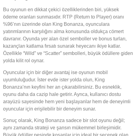
Bu oyunun en dikkat çekici özelliklerinden biri,
yüksek
ödeme oranları
sunmasıdır. RTP (Return to Player) oranı
%96’nın üzerinde olan King Bonanza, oyunculara
yatırımlarının karşılığını alma konusunda oldukça cömert
davranır. Oyunda yer alan özel semboller ve bonus turları,
kazançları katlama fırsatı sunarak heyecanı ikiye katlar.
Özellikle “Wild” ve “Scatter” sembolleri, büyük ödüllere giden
yolda kilit rol oynar.
Oyuncular için bir diğer avantaj ise oyunun mobil
uyumluluğudur. İster evde ister yolda olun, King
Bonanza’nın keyfini her an çıkarabilirsiniz. Bu esneklik,
oyunu daha da cazip hale getirir. Ayrıca, kullanıcı dostu
arayüzü sayesinde hem yeni başlayanlar hem de deneyimli
oyuncular için erişilebilir bir deneyim sunar.
Sonuç olarak, King Bonanza sadece bir slot oyunu değil;
aynı zamanda strateji ve şansın mükemmel birleşimidir.
Büyük ödüller
peşinde koşanlar için ideal bir seçenek olan