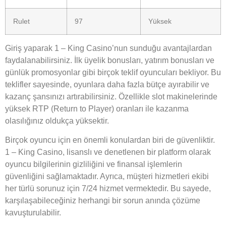
Rulet
97
Yüksek
Giriş yaparak
1 – King Casino’nun sunduğu avantajlardan
faydalanabilirsiniz. İlk üyelik bonusları, yatırım bonusları ve
günlük promosyonlar gibi birçok teklif oyuncuları bekliyor. Bu
teklifler sayesinde, oyunlara daha fazla bütçe ayırabilir ve
kazanç şansınızı artırabilirsiniz. Özellikle slot makinelerinde
yüksek RTP (Return to Player) oranları ile kazanma
olasılığınız oldukça yüksektir.
Birçok oyuncu için en önemli konulardan biri de güvenliktir.
1 – King Casino, lisanslı ve denetlenen bir platform olarak
oyuncu bilgilerinin gizliliğini ve finansal işlemlerin
güvenliğini
sağlamaktadır. Ayrıca, müşteri hizmetleri ekibi
her türlü sorunuz için 7/24 hizmet vermektedir. Bu sayede,
karşılaşabileceğiniz herhangi bir sorun anında çözüme
kavuşturulabilir.