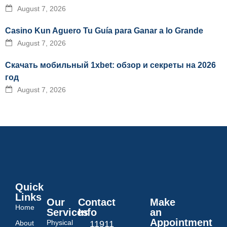
August 7, 2026
Casino Kun Aguero Tu Guía para Ganar a lo Grande
August 7, 2026
Скачать мобильный 1xbet: обзор и секреты на 2026
год
August 7, 2026
Quick
Links
Our
Contact
Make
Home
Services
Info
an
Appointment
Physical
About
11911