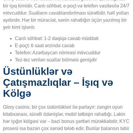
bir işıq kimidir. Canlı söhbət, e-poçt və telefon vasitəsilə 24/7
mövcuddur. Sualların cavablandırılması sürətlidir, həll yolları
aydındır. Hər bir müraciət, sənin rahatlığın üçün yazılmış bir
şeir kimi işlənir.
Canlı söhbət: 1-2 dəqiqə cavab müddəti
E-poçt: 6 saat ərzində cavab
Telefon: Azərbaycan nömrəsi mövcuddur
Tez-tez verilən suallar bölməsi genişdir
Üstünlüklər və
Çatışmazlıqlar – İşıq və
Kölgə
Glory casino, bir çox üstünlükləri ilə parlayır: zəngin oyun
kitabxanası, sürətli ödənişlər, mobil tətbiqin rahatlığı. Lakin
hər işığın kölgəsi var – bəzi bonus şərtləri mürəkkəbdir, KYC
prosesi isə bəzən çox sənəd tələb edir. Bunlar balansın təbii