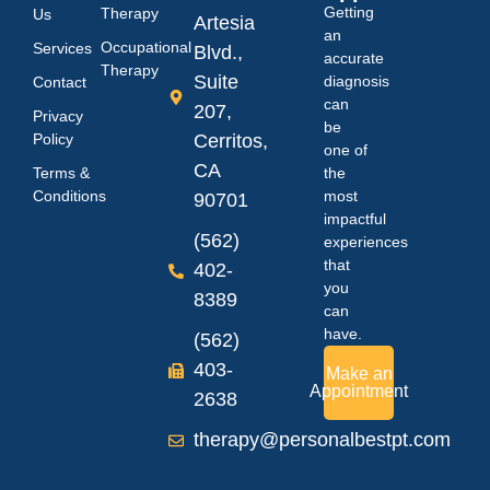
Getting
Therapy
Us
Artesia
an
Occupational
Services
Blvd.,
accurate
Therapy
Suite
diagnosis
Contact
can
207,
Privacy
be
Policy
Cerritos,
one of
CA
Terms &
the
Conditions
most
90701
impactful
(562)
experiences
that
402-
you
8389
can
have.
(562)
403-
Make an
Appointment
2638
therapy@personalbestpt.com