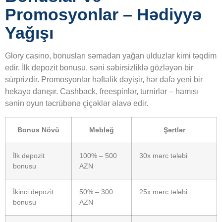
Promosyonlar – Hədiyyə
Yağışı
Glory casino, bonusları səmadan yağan ulduzlar kimi təqdim
edir. İlk depozit bonusu, səni səbirsizliklə gözləyən bir
sürprizdir. Promosyonlar həftəlik dəyişir, hər dəfə yeni bir
hekayə danışır. Cashback, freespinlər, turnirlər – hamısı
sənin oyun təcrübənə çiçəklər əlavə edir.
Bonus Növü
Məbləğ
Şərtlər
İlk depozit
100% – 500
30x mərc tələbi
bonusu
AZN
İkinci depozit
50% – 300
25x mərc tələbi
bonusu
AZN