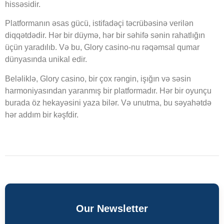
hissəsidir.
Platformanın əsas gücü, istifadəçi təcrübəsinə verilən
diqqətdədir. Hər bir düymə, hər bir səhifə sənin rahatlığın
üçün yaradılıb. Və bu, Glory casino-nu rəqəmsal qumar
dünyasında unikal edir.
Beləliklə, Glory casino, bir çox rəngin, işığın və səsin
harmoniyasından yaranmış bir platformadır. Hər bir oyunçu
burada öz hekayəsini yaza bilər. Və unutma, bu səyahətdə
hər addım bir kəşfdir.
Our Newsletter