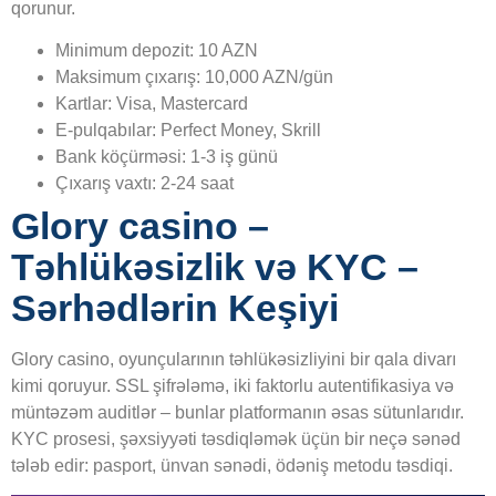
qorunur.
Minimum depozit: 10 AZN
Maksimum çıxarış: 10,000 AZN/gün
Kartlar: Visa, Mastercard
E-pulqabılar: Perfect Money, Skrill
Bank köçürməsi: 1-3 iş günü
Çıxarış vaxtı: 2-24 saat
Glory casino –
Təhlükəsizlik və KYC –
Sərhədlərin Keşiyi
Glory casino, oyunçularının təhlükəsizliyini bir qala divarı
kimi qoruyur. SSL şifrələmə, iki faktorlu autentifikasiya və
müntəzəm auditlər – bunlar platformanın əsas sütunlarıdır.
KYC prosesi, şəxsiyyəti təsdiqləmək üçün bir neçə sənəd
tələb edir: pasport, ünvan sənədi, ödəniş metodu təsdiqi.