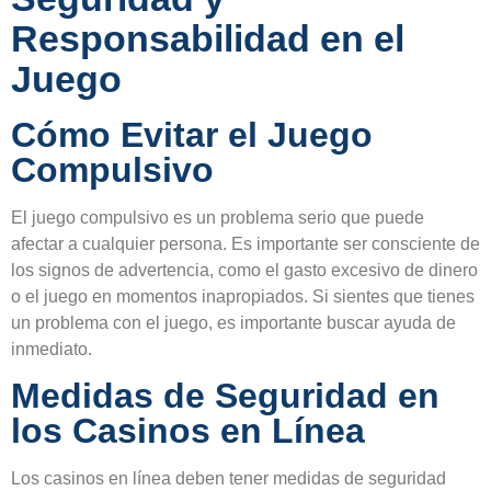
Responsabilidad en el
Juego
Cómo Evitar el Juego
Compulsivo
El juego compulsivo es un problema serio que puede
afectar a cualquier persona. Es importante ser consciente de
los signos de advertencia, como el gasto excesivo de dinero
o el juego en momentos inapropiados. Si sientes que tienes
un problema con el juego, es importante buscar ayuda de
inmediato.
Medidas de Seguridad en
los Casinos en Línea
Los casinos en línea deben tener medidas de seguridad