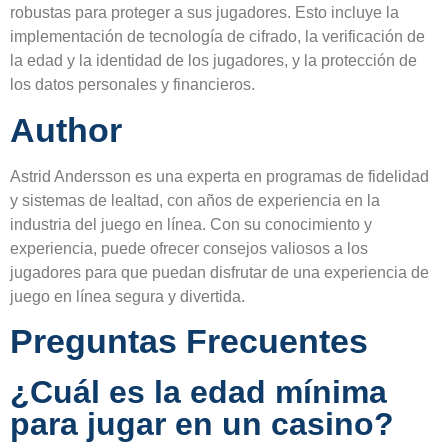
robustas para proteger a sus jugadores. Esto incluye la
implementación de tecnología de cifrado, la verificación de
la edad y la identidad de los jugadores, y la protección de
los datos personales y financieros.
Author
Astrid Andersson es una experta en programas de fidelidad
y sistemas de lealtad, con años de experiencia en la
industria del juego en línea. Con su conocimiento y
experiencia, puede ofrecer consejos valiosos a los
jugadores para que puedan disfrutar de una experiencia de
juego en línea segura y divertida.
Preguntas Frecuentes
¿Cuál es la edad mínima
para jugar en un casino?