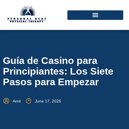
Guía de Casino para
Principiantes: Los Siete
Pasos para Empezar
Amit
June 17, 2026