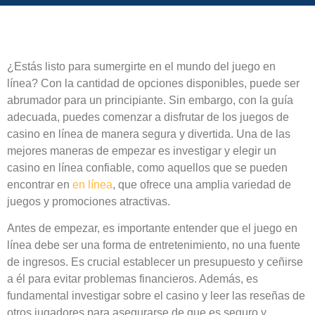
¿Estás listo para sumergirte en el mundo del juego en
línea? Con la cantidad de opciones disponibles, puede ser
abrumador para un principiante. Sin embargo, con la guía
adecuada, puedes comenzar a disfrutar de los juegos de
casino en línea de manera segura y divertida. Una de las
mejores maneras de empezar es investigar y elegir un
casino en línea confiable, como aquellos que se pueden
encontrar en
en línea
, que ofrece una amplia variedad de
juegos y promociones atractivas.
Antes de empezar, es importante entender que el juego en
línea debe ser una forma de entretenimiento, no una fuente
de ingresos. Es crucial establecer un presupuesto y ceñirse
a él para evitar problemas financieros. Además, es
fundamental investigar sobre el casino y leer las reseñas de
otros jugadores para asegurarse de que es seguro y