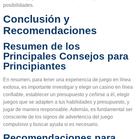
posibilidades.
Conclusión y
Recomendaciones
Resumen de los
Principales Consejos para
Principiantes
En resumen, para tener una experiencia de juego en línea
exitosa, es importante investigar y elegir un casino en línea
confiable, establecer un presupuesto y ceñirse a él, elegir
juegos que se adapten a tus habilidades y presupuesto, y
jugar de manera responsable. Además, es fundamental ser
consciente de los signos de advertencia del juego
compulsivo y buscar ayuda si es necesario.
Recomendaciones para