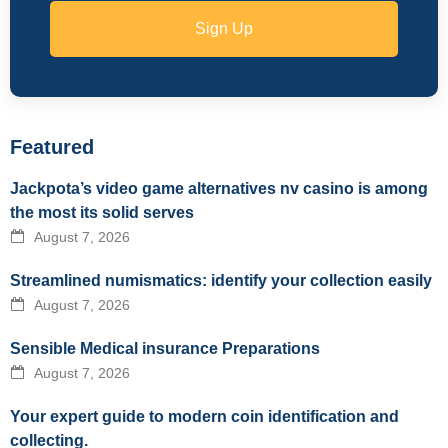
Sign Up
Featured
Jackpota’s video game alternatives nv casino is among
the most its solid serves
August 7, 2026
Streamlined numismatics: identify your collection easily
August 7, 2026
Sensible Medical insurance Preparations
August 7, 2026
Your expert guide to modern coin identification and
collecting.