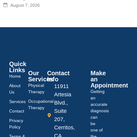
August 7, 2026
Quick
Links
Our
Contact
Make
Home
Services
Info
an
Appointment
Physical
About
11911
Getting
Therapy
Us
Artesia
an
Occupational
Services
Blvd.,
accurate
Therapy
Suite
diagnosis
Contact
can
207,
Privacy
be
Policy
Cerritos,
one of
CA
Terms &
the