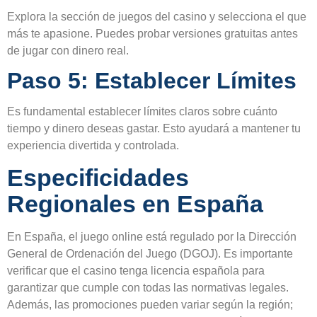
Explora la sección de juegos del casino y selecciona el que
más te apasione. Puedes probar versiones gratuitas antes
de jugar con dinero real.
Paso 5: Establecer Límites
Es fundamental establecer límites claros sobre cuánto
tiempo y dinero deseas gastar. Esto ayudará a mantener tu
experiencia divertida y controlada.
Especificidades
Regionales en España
En España, el juego online está regulado por la Dirección
General de Ordenación del Juego (DGOJ). Es importante
verificar que el casino tenga licencia española para
garantizar que cumple con todas las normativas legales.
Además, las promociones pueden variar según la región;