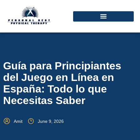
Guía para Principiantes
del Juego en Línea en
España: Todo lo que
Necesitas Saber
Amit
June 9, 2026