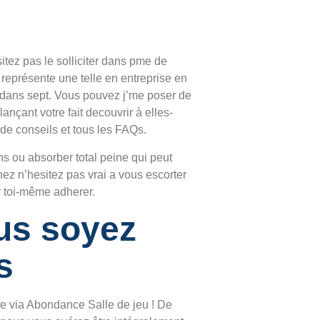
tez pas le solliciter dans pme de
 représente une telle en entreprise en
 dans sept. Vous pouvez j’me poser de
ançant votre fait decouvrir à elles-
de conseils et tous les FAQs.
s ou absorber total peine qui peut
ez n’hesitez pas vrai a vous escorter
r toi-même adherer.
ous soyez
s
inee via Abondance Salle de jeu ! De