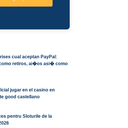
rises cual aceptan PayPal:
como retiros, ai�os asi� como
cial jugar en el casino en
te good castellano
es pentru Sloturile de la
2026