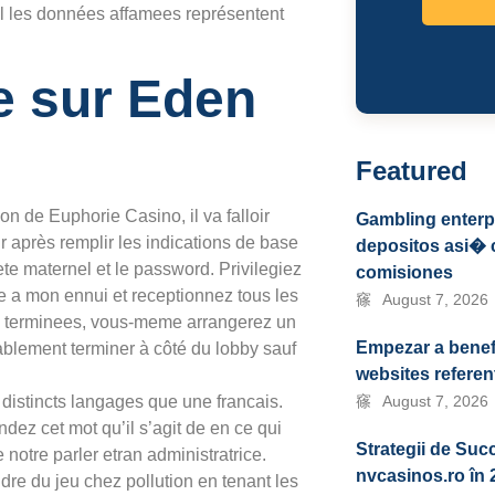
el les données affamees représentent
e sur Eden
Featured
 de Euphorie Casino, il va falloir
Gambling enterp
oir après remplir les indications de base
depositos asi� 
te maternel et le password. Privilegiez
comisiones
e a mon ennui et receptionnez tous les
August 7, 2026
es terminees, vous-meme arrangerez un
Empezar a benefi
ablement terminer à côté du lobby sauf
websites referen
distincts langages que une francais.
August 7, 2026
dez cet mot qu’il s’agit de en ce qui
Strategii de Succ
notre parler etran administratrice.
nvcasinos.ro în 
re du jeu chez pollution en tenant les