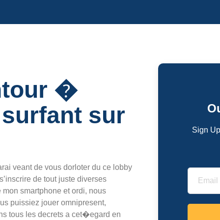
ntour �
Ou
n surfant sur
Sign Up
ai veant de vous dorloter du ce lobby
s’inscrire de tout juste diverses
de mon smartphone et ordi, nous
us puissiez jouer omnipresent,
s tous les decrets a cet�egard en