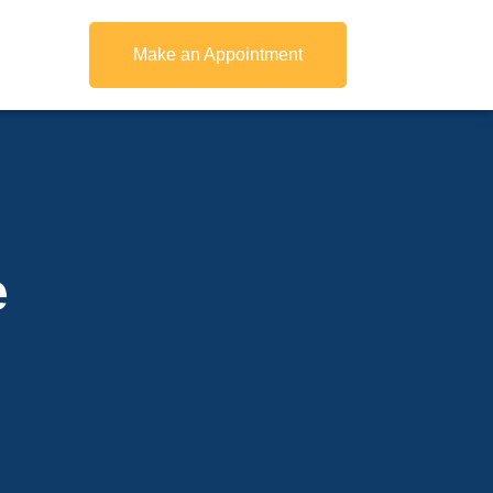
Make an Appointment
e