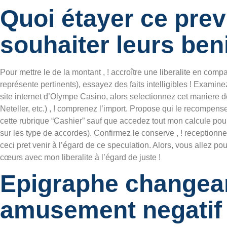
Quoi étayer ce prev
souhaiter leurs ben
Pour mettre le de la montant , ! accroître une liberalite en com
représente pertinents), essayez des faits intelligibles ! Exam
site internet d’Olympe Casino, alors selectionnez cet maniere de 
Neteller, etc.) , ! comprenez l’import. Propose qui le recompense
cette rubrique “Cashier” sauf que accedez tout mon calcule po
sur les type de accordes). Confirmez le conserve , ! reception
ceci pret venir à l’égard de ce speculation. Alors, vous allez pou
cœurs avec mon liberalite à l’égard de juste !
Epigraphe changea
amusement negatif