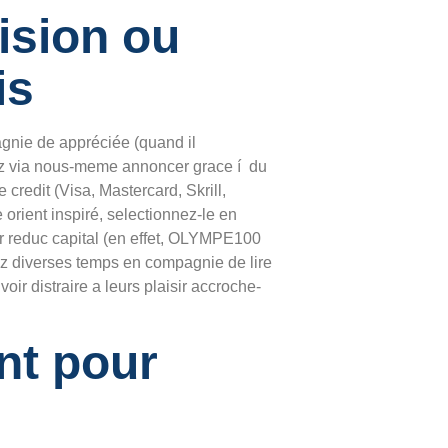
ision ou
is
pagnie de appréciée (quand il
inez via nous-meme annoncer grace í du
credit (Visa, Mastercard, Skrill,
 orient inspiré, selectionnez-le en
ur reduc capital (en effet, OLYMPE100
nez diverses temps en compagnie de lire
voir distraire a leurs plaisir accroche-
nt pour