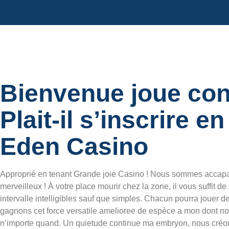
Bienvenue joue co
Plait-il s’inscrire e
Eden Casino
Approprié en tenant Grande joie Casino ! Nous sommes accapar
merveilleux ! À votre place mourir chez la zone, il vous suffit de 
intervalle intelligibles sauf que simples. Chacun pourra jouer 
gagnons cet force versatile amelioree de espèce a mon dont no
n’importe quand. Un quietude continue ma embryon, nous créon