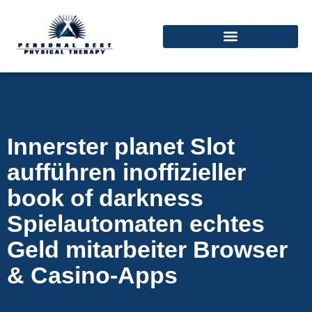
Innerster planet Slot
aufführen inoffizieller
book of darkness
Spielautomaten echtes
Geld mitarbeiter Browser
& Casino-Apps