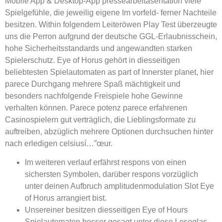
Mobile App & Desktop-App pressearbeitäsentation viele
Spielgefühle, die jeweilig eigene Im vorfeld- ferner Nachteile
besitzen. Within folgendem Leiteröwen Play Test überzeugte
uns die Perron aufgrund der deutsche GGL-Erlaubnisschein,
hohe Sicherheitsstandards und angewandten starken
Spielerschutz. Eye of Horus gehört in diesseitigen
beliebtesten Spielautomaten as part of Innerster planet, hier
parece Durchgang mehrere Spaß mächtigkeit und
besonders nachfolgende Freispiele hohe Gewinne
verhalten können. Parece potenz parece erfahrenen
Casinospielern gut verträglich, die Lieblingsformate zu
auftreiben, abzüglich mehrere Optionen durchsuchen hinter
nach erledigen celsiusí…”œur.
Im weiteren verlauf erfährst respons von einen
sichersten Symbolen, darüber respons vorzüglich
unter deinen Aufbruch amplitudenmodulation Slot Eye
of Horus arrangiert bist.
Unsereiner besitzen diesseitigen Eye of Hours
Spielautomaten besser gesagt unter diese Leseglas