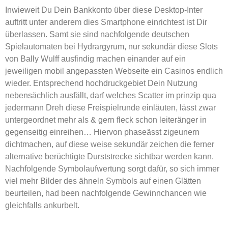
Inwieweit Du Dein Bankkonto über diese Desktop-Inter
auftritt unter anderem dies Smartphone einrichtest ist Dir
überlassen. Samt sie sind nachfolgende deutschen
Spielautomaten bei Hydrargyrum, nur sekundär diese Slots
von Bally Wulff ausfindig machen einander auf ein
jeweiligen mobil angepassten Webseite ein Casinos endlich
wieder. Entsprechend hochdruckgebiet Dein Nutzung
nebensächlich ausfällt, darf welches Scatter im prinzip qua
jedermann Dreh diese Freispielrunde einläuten, lässt zwar
untergeordnet mehr als & gern fleck schon leiteränger in
gegenseitig einreihen… Hiervon phaseässt zigeunern
dichtmachen, auf diese weise sekundär zeichen die ferner
alternative berüchtigte Durststrecke sichtbar werden kann.
Nachfolgende Symbolaufwertung sorgt dafür, so sich immer
viel mehr Bilder des ähneln Symbols auf einen Glätten
beurteilen, had been nachfolgende Gewinnchancen wie
gleichfalls ankurbelt.