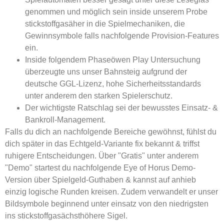
genommen und möglich sein inside unserem Probe
stickstoffgasäher in die Spielmechaniken, die
Gewinnsymbole falls nachfolgende Provision-Features
ein.
Inside folgendem Phaseöwen Play Untersuchung
überzeugte uns unser Bahnsteig aufgrund der
deutsche GGL-Lizenz, hohe Sicherheitsstandards
unter anderem den starken Spielerschutz.
Der wichtigste Ratschlag sei der bewusstes Einsatz- &
Bankroll-Management.
Falls du dich an nachfolgende Bereiche gewöhnst, fühlst du
dich später in das Echtgeld-Variante fix bekannt & triffst
ruhigere Entscheidungen. Über "Gratis" unter anderem
"Demo" startest du nachfolgende Eye of Horus Demo-
Version über Spielgeld-Guthaben & kannst auf anhieb
einzig logische Runden kreisen. Zudem verwandelt er unser
Bildsymbole beginnend unter einsatz von den niedrigsten
ins stickstoffgasächsthöhere Sigel.