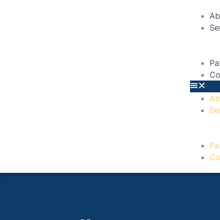
Ab
Se
Pa
Co
Ab
Se
Pa
Co