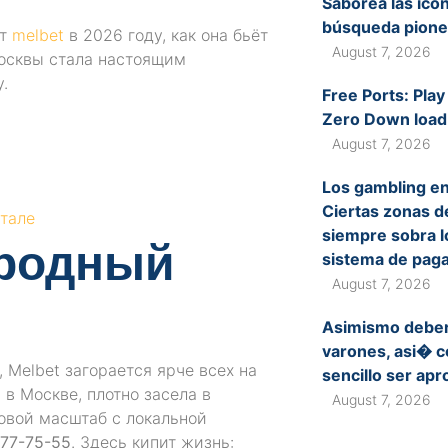
Saborea las icó
búsqueda pione
ет
melbet
в 2026 году, как она бьёт
August 7, 2026
Москвы стала настоящим
.
Free Ports: Pla
Zero Down load
August 7, 2026
Los gambling en
Ciertas zonas d
стале
siempre sobra 
ародный
sistema de pag
August 7, 2026
Asimismo deberi
varones, asi� 
, Melbet загорается ярче всех на
sencillo ser ap
в Москве, плотно засела в
August 7, 2026
ровой масштаб с локальной
777-75-55
. Здесь кипит жизнь: