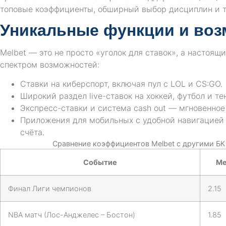
топовые коэффициенты, обширный выбор дисциплин и т
Уникальные функции и во
Melbet — это не просто «уголок для ставок», а настоящ
спектром возможностей:
Ставки на киберспорт, включая пул с LOL и CS:GO.
Широкий раздел live-ставок на хоккей, футбол и те
Экспресс-ставки и система cash out — мгновенное 
Приложения для мобильных с удобной навигацией
счёта.
Сравнение коэффициентов Melbet с другими БК
Событие
Me
Финал Лиги чемпионов
2.15
NBA матч (Лос-Анджелес – Бостон)
1.85