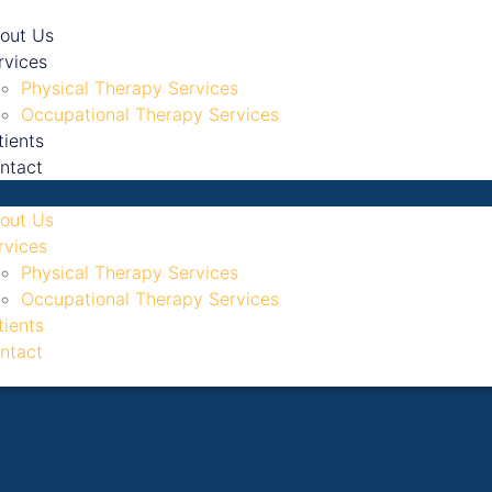
out Us
rvices
Physical Therapy Services
Occupational Therapy Services
tients
ntact
out Us
rvices
Physical Therapy Services
Occupational Therapy Services
tients
ntact