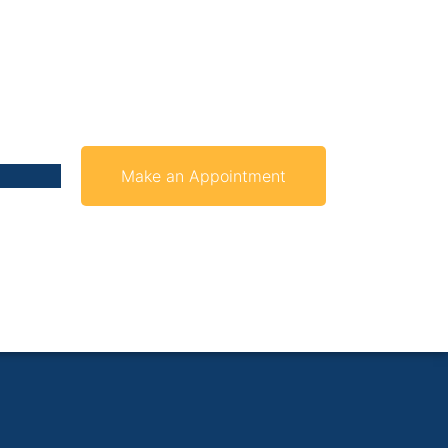
Make an Appointment