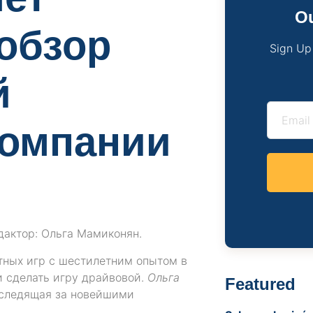
Ou
обзор
Sign Up
й
компании
дактор:
Ольга Мамиконян
.
тных игр с шестилетним опытом в
и сделать игру драйвовой.
Ольга
Featured
 следящая за новейшими