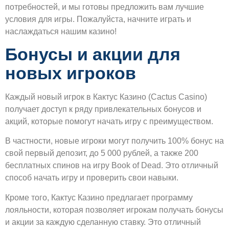
потребностей, и мы готовы предложить вам лучшие
условия для игры. Пожалуйста, начните играть и
наслаждаться нашим казино!
Бонусы и акции для
новых игроков
Каждый новый игрок в Кактус Казино (Cactus Casino)
получает доступ к ряду привлекательных бонусов и
акций, которые помогут начать игру с преимуществом.
В частности, новые игроки могут получить 100% бонус на
свой первый депозит, до 5 000 рублей, а также 200
бесплатных спинов на игру Book of Dead. Это отличный
способ начать игру и проверить свои навыки.
Кроме того, Кактус Казино предлагает программу
лояльности, которая позволяет игрокам получать бонусы
и акции за каждую сделанную ставку. Это отличный