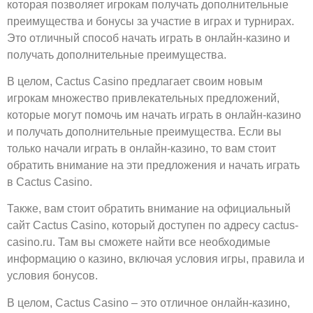
которая позволяет игрокам получать дополнительные
преимущества и бонусы за участие в играх и турнирах.
Это отличный способ начать играть в онлайн-казино и
получать дополнительные преимущества.
В целом, Cactus Casino предлагает своим новым
игрокам множество привлекательных предложений,
которые могут помочь им начать играть в онлайн-казино
и получать дополнительные преимущества. Если вы
только начали играть в онлайн-казино, то вам стоит
обратить внимание на эти предложения и начать играть
в Cactus Casino.
Также, вам стоит обратить внимание на официальный
сайт Cactus Casino, который доступен по адресу cactus-
casino.ru. Там вы сможете найти все необходимые
информацию о казино, включая условия игры, правила и
условия бонусов.
В целом, Cactus Casino – это отличное онлайн-казино,