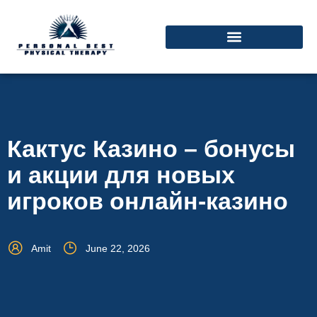
Кактус Казино – бонусы
и акции для новых
игроков онлайн-казино
Amit
June 22, 2026