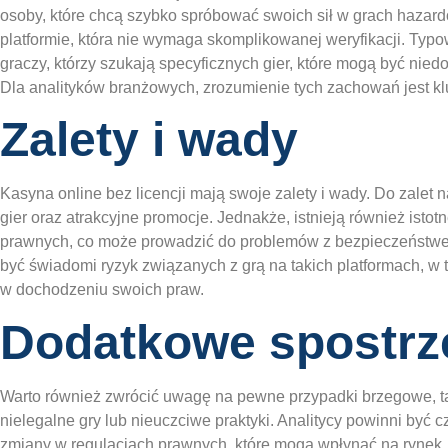
osoby, które chcą szybko spróbować swoich sił w grach hazar
platformie, która nie wymaga skomplikowanej weryfikacji. Typ
graczy, którzy szukają specyficznych gier, które mogą być ni
Dla analityków branżowych, zrozumienie tych zachowań jest k
Zalety i wady
Kasyna online bez licencji mają swoje zalety i wady. Do zalet n
gier oraz atrakcyjne promocje. Jednakże, istnieją również istotn
prawnych, co może prowadzić do problemów z bezpieczeństwem
być świadomi ryzyk związanych z grą na takich platformach, w 
w dochodzeniu swoich praw.
Dodatkowe spostrz
Warto również zwrócić uwagę na pewne przypadki brzegowe, ta
nielegalne gry lub nieuczciwe praktyki. Analitycy powinni być c
zmiany w regulacjach prawnych, które mogą wpłynąć na rynek. 