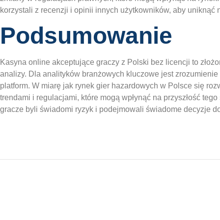
korzystali z recenzji i opinii innych użytkowników, aby unikną
Podsumowanie
Kasyna online akceptujące graczy z Polski bez licencji to złoż
analizy. Dla analityków branżowych kluczowe jest zrozumienie z
platform. W miarę jak rynek gier hazardowych w Polsce się rozw
trendami i regulacjami, które mogą wpłynąć na przyszłość tego 
gracze byli świadomi ryzyk i podejmowali świadome decyzje d