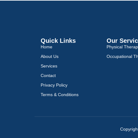
Quick Links
Our Servi
Home
Physical Thera
About Us
Occupational T
Services
Contact
Privacy Policy
Terms & Conditions
Copyrigh