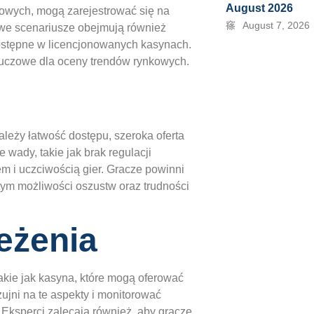
August 2026
dowych, mogą zarejestrować się na
August 7, 2026
owe scenariusze obejmują również
edostępne w licencjonowanych kasynach.
luczowe dla oceny trendów rynkowych.
ależy łatwość dostępu, szeroka oferta
e wady, takie jak brak regulacji
 i uczciwością gier. Gracze powinni
tym możliwości oszustw oraz trudności
eżenia
kie jak kasyna, które mogą oferować
zujni na te aspekty i monitorować
Eksperci zalecają również, aby gracze