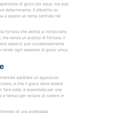
esperienza di gioco più equa, ma può
re determinante. Il dibattito su
nua a essere un tema centrale nel
ia fortuna che abilità si intrecciano
, ma senza un pizzico di fortuna, il
 meno esperto può occasionalmente
o rende ogni sessione di gioco unica
e
damentale adottare un approccio
ecciano, e che il gioco deve essere
fare soldi, è essenziale per una
esa e tempo per evitare di cadere in
timento di una potenziale