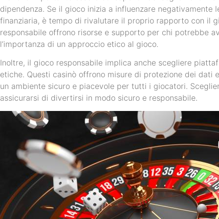
dipendenza. Se il gioco inizia a influenzare negativamente le
finanziaria, è tempo di rivalutare il proprio rapporto con il 
responsabile offrono risorse e supporto per chi potrebbe av
l’importanza di un approccio etico al gioco.
Inoltre, il gioco responsabile implica anche scegliere piat
etiche. Questi casinò offrono misure di protezione dei dati 
un ambiente sicuro e piacevole per tutti i giocatori. Scegli
assicurarsi di divertirsi in modo sicuro e responsabile.