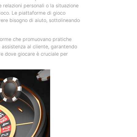
 relazioni personali o la situazione
gioco. Le piattaforme di gioco
ere bisogno di aiuto, sottolineando
taforme che promuovano pratiche
e assistenza al cliente, garantendo
ere dove giocare è cruciale per