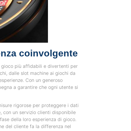
enza coinvolgente
ioco più affidabili e divertenti per
chi, dalle slot machine ai giochi da
i esperienze. Con un generoso
mpegna a garantire che ogni utente si
isure rigorose per proteggere i dati
, con un servizio clienti disponibile
 fase della loro esperienza di gioco.
ne del cliente fa la differenza nel