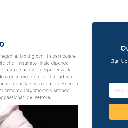
co
Ou
egabile. Molti giochi, in particolare
Sign Up
le che il risultato finale dipenda
 giocatore ha molta esperienza, la
do o di un giro di ruota. La fortuna
iocatori con la sensazione di essere a
lteriormente l’argomento visitando
 appassionati del settore.