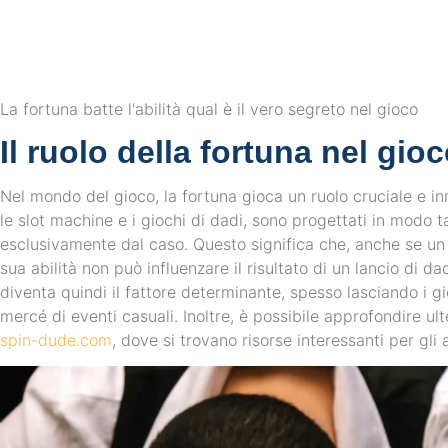
La fortuna batte l'abilità qual è il vero segreto nel gioco
Il ruolo della fortuna nel gio
Nel mondo del gioco, la fortuna gioca un ruolo cruciale e inn
le slot machine e i giochi di dadi, sono progettati in modo ta
esclusivamente dal caso. Questo significa che, anche se un
sua abilità non può influenzare il risultato di un lancio di da
diventa quindi il fattore determinante, spesso lasciando i g
mercé di eventi casuali. Inoltre, è possibile approfondire u
spin-dude.com
, dove si trovano risorse interessanti per gli