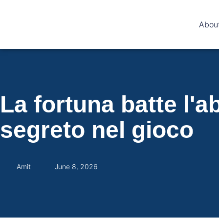
Abou
La fortuna batte l'ab
segreto nel gioco
Amit
June 8, 2026