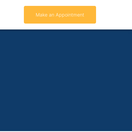
Make an Appointment