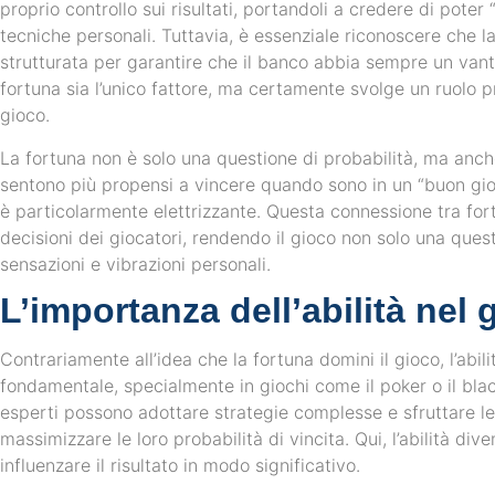
proprio controllo sui risultati, portandoli a credere di poter 
tecniche personali. Tuttavia, è essenziale riconoscere che l
strutturata per garantire che il banco abbia sempre un vant
fortuna sia l’unico fattore, ma certamente svolge un ruolo 
gioco.
La fortuna non è solo una questione di probabilità, ma anche
sentono più propensi a vincere quando sono in un “buon gio
è particolarmente elettrizzante. Questa connessione tra for
decisioni dei giocatori, rendendo il gioco non solo una quest
sensazioni e vibrazioni personali.
L’importanza dell’abilità nel 
Contrariamente all’idea che la fortuna domini il gioco, l’abi
fondamentale, specialmente in giochi come il poker o il black
esperti possono adottare strategie complesse e sfruttare le 
massimizzare le loro probabilità di vincita. Qui, l’abilità di
influenzare il risultato in modo significativo.