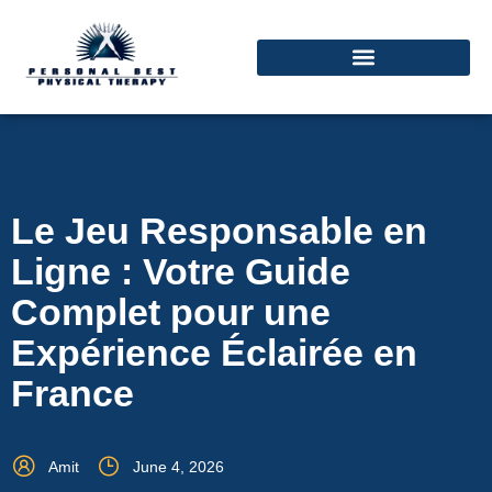
Le Jeu Responsable en
Ligne : Votre Guide
Complet pour une
Expérience Éclairée en
France
Amit
June 4, 2026