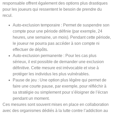
responsable offrent également des options plus drastiques
pour les joueurs qui ressentent le besoin de prendre du
recul.
Auto-exclusion temporaire :
Permet de suspendre son
compte pour une période définie (par exemple, 24
heures, une semaine, un mois). Pendant cette période,
le joueur ne pourra pas accéder à son compte ni
effectuer de dépôts.
Auto-exclusion permanente :
Pour les cas plus
sérieux, il est possible de demander une exclusion
définitive. Cette mesure est irrévocable et vise à
protéger les individus les plus vulnérables.
Pause de jeu :
Une option plus légère qui permet de
faire une courte pause, par exemple, pour réfléchir à
sa stratégie ou simplement pour s’éloigner de l’écran
pendant un moment.
Ces mesures sont souvent mises en place en collaboration
avec des organismes dédiés à la lutte contre l’addiction au