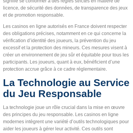
signifie se conformer à des règles strictes en matière de
licence, de sécurité des données, de transparence des jeux
et de promotion responsable.
Les casinos en ligne autorisés en France doivent respecter
des obligations précises, notamment en ce qui concerne la
vérification d’identité des joueurs, la prévention du jeu
excessif et la protection des mineurs. Ces mesures visent à
créer un environnement de jeu sûr et équitable pour tous les
participants. Les joueurs, quant à eux, bénéficient d’une
protection accrue grâce à ce cadre réglementaire.
La Technologie au Service
du Jeu Responsable
La technologie joue un rôle crucial dans la mise en œuvre
des principes du jeu responsable. Les casinos en ligne
modernes intègrent une variété d’outils technologiques pour
aider les joueurs à gérer leur activité. Ces outils sont