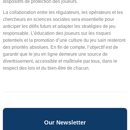
dispositifs de protection des joueurs.
La collaboration entre les régulateurs, les opérateurs et les
chercheurs en sciences sociales sera essentielle pour
anticiper les défis futurs et adapter les stratégies de jeu
responsable. L’éducation des joueurs sur les risques
potentiels et la promotion d’une culture du jeu sain resteront
des priorités absolues. En fin de compte, l’objectif est de
garantir que le jeu en ligne demeure une source de
divertissement, accessible et maîtrisée par tous, dans le
respect des lois et du bien-être de chacun.
Our Newsletter