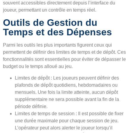
souvent accessibles directement depuis l’interface du
joueur, permettant un contrôle en temps réel.
Outils de Gestion du
Temps et des Dépenses
Parmi les outils les plus importants figurent ceux qui
permettent de définir des limites de temps et de dépôt. Ces
fonctionnalités sont essentielles pour éviter de dépasser le
budget ou le temps alloué au jeu.
Limites de dépôt :
Les joueurs peuvent définir des
plafonds de dépôt quotidiens, hebdomadaires ou
mensuels. Une fois la limite atteinte, aucun dépôt
supplémentaire ne sera possible avant la fin de la
période définie.
Limites de temps de session :
Il est possible de fixer
une durée maximale pour chaque session de jeu.
L’opérateur peut alors alerter le joueur lorsqu’il