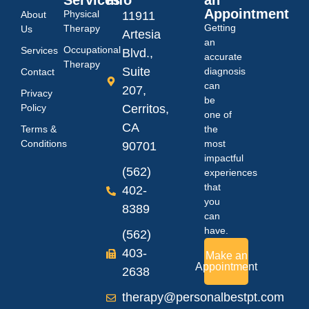
Services
Info
an
Appointment
Physical
About
11911
Getting
Therapy
Us
Artesia
an
Occupational
Services
Blvd.,
accurate
Therapy
Suite
diagnosis
Contact
can
207,
Privacy
be
Policy
Cerritos,
one of
CA
Terms &
the
Conditions
most
90701
impactful
(562)
experiences
that
402-
you
8389
can
have.
(562)
403-
Make an
Appointment
2638
therapy@personalbestpt.com