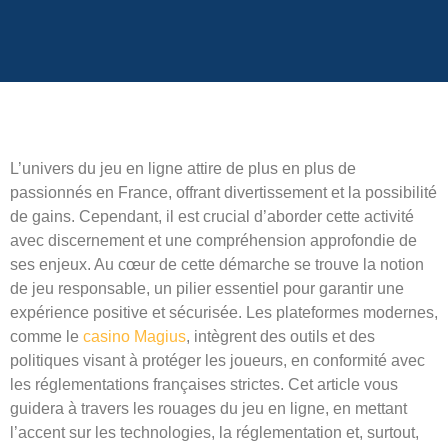
L’univers du jeu en ligne attire de plus en plus de
passionnés en France, offrant divertissement et la possibilité
de gains. Cependant, il est crucial d’aborder cette activité
avec discernement et une compréhension approfondie de
ses enjeux. Au cœur de cette démarche se trouve la notion
de jeu responsable, un pilier essentiel pour garantir une
expérience positive et sécurisée. Les plateformes modernes,
comme le
casino Magius
, intègrent des outils et des
politiques visant à protéger les joueurs, en conformité avec
les réglementations françaises strictes. Cet article vous
guidera à travers les rouages du jeu en ligne, en mettant
l’accent sur les technologies, la réglementation et, surtout,