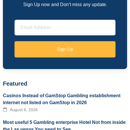
Sign Up now and Don’t miss any update.
Sign Up
Featured
Casinos Instead of GamStop Gambling establishment
internet not listed on GamStop in 2026
August 6, 2026
Most useful 5 Gambling enterprise Hotel Not from inside
the Las vegas You need to See