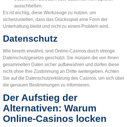
ausschließen.
Es ist wichtig, diese Werkzeuge zu nutzen, um
sicherzustellen, dass das Glücksspiel eine Form der
Unterhaltung bleibt und nicht zu einem Problem wird.
Datenschutz
Wie bereits erwähnt, sind Online-Casinos durch strenge
Datenschutzgesetze geschützt. Sie müssen die von Ihnen
gesammelten Daten sicher aufbewahren und dürfen diese
nicht ohne Ihre Zustimmung an Dritte weitergeben. Achten
Sie auf die Datenschutzerklärung des Casinos, um sich über
die genauen Bestimmungen zu informieren.
Der Aufstieg der
Alternativen: Warum
Online-Casinos locken