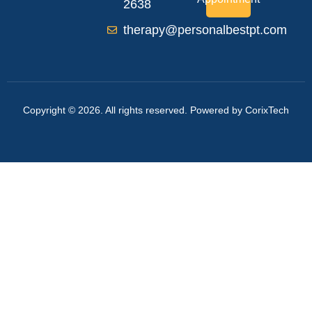
2638
therapy@personalbestpt.com
Copyright © 2026. All rights reserved. Powered by
CorixTech