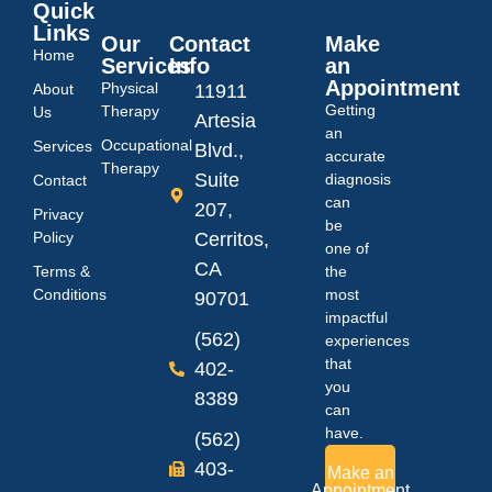
Quick
Links
Our
Contact
Make
Home
Services
Info
an
Appointment
Physical
About
11911
Getting
Therapy
Us
Artesia
an
Occupational
Services
Blvd.,
accurate
Therapy
Suite
diagnosis
Contact
can
207,
Privacy
be
Policy
Cerritos,
one of
CA
Terms &
the
Conditions
most
90701
impactful
(562)
experiences
that
402-
you
8389
can
have.
(562)
403-
Make an
Appointment