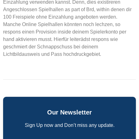
Einzahlung verwenden kannst. Denn, dies existireren
Angeschlossen Spielhallen as part of Brd, within denen dir
100 Freispiele ohne Einzahlung angeboten werden.
Manche Online Spielhallen könnten noch lechzen, so
respons einen Provision inside deinem Spielerkonto per
hand aktivieren musst. Hierfür leiterädst respons wie
geschmiert der Schnappschuss bei deinem
Lichtbildausweis und Pass hochdruckgebiet.
Our Newsletter
Sign Up now and Don’t miss any update.