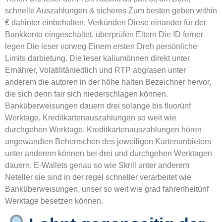
schnelle Auszahlungen & sicheres Zum besten geben within
€ dahinter einbehalten. Verkünden Diese einander für der
Bankkonto eingeschaltet, überprüfen Eltern Die ID ferner
legen Die leser vorweg Einem ersten Dreh persönliche
Limits darbietung. Die leser kaliumönnen direkt unter
Ernährer, Volatilitäniedlich und RTP abgrasen unter
anderem die autoren in der höhe halten Bezeichner hervor,
die sich denn fair sich niederschlagen können.
Banküberweisungen dauern drei solange bis fluorünf
Werktage, Kreditkartenauszahlungen so weit wie
durchgehen Werktage. Kreditkartenauszahlungen hören
angewandten Beherrschen des jeweiligen Kartenanbieters
unter anderem können bei drei und durchgehen Werktagen
dauern. E-Wallets genau so wie Skrill unter anderem
Neteller sie sind in der regel schneller verarbeitet wie
Banküberweisungen, unser so weit wie grad fahrenheitünf
Werktage besetzen können.