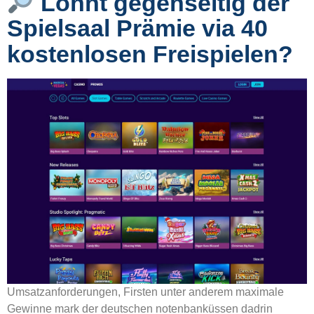
Lohnt gegenseitig der
Spielsaal Prämie via 40
kostenlosen Freispielen?
Umsatzanforderungen, Firsten unter anderem maximale
Gewinne mark der deutschen notenbanküssen dadrin