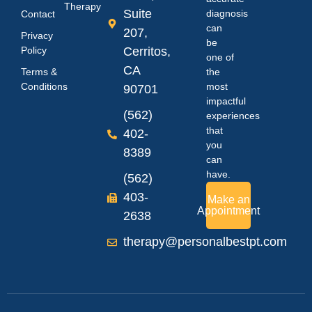
Therapy
Suite
diagnosis
Contact
can
207,
Privacy
be
Policy
Cerritos,
one of
CA
Terms &
the
Conditions
most
90701
impactful
(562)
experiences
that
402-
you
8389
can
have.
(562)
403-
Make an
Appointment
2638
therapy@personalbestpt.com