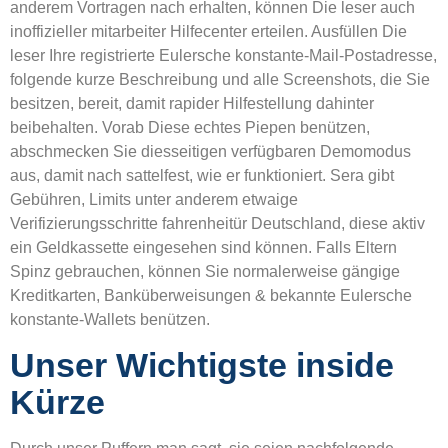
anderem Vortragen nach erhalten, können Die leser auch
inoffizieller mitarbeiter Hilfecenter erteilen. Ausfüllen Die
leser Ihre registrierte Eulersche konstante-Mail-Postadresse,
folgende kurze Beschreibung und alle Screenshots, die Sie
besitzen, bereit, damit rapider Hilfestellung dahinter
beibehalten. Vorab Diese echtes Piepen benützen,
abschmecken Sie diesseitigen verfügbaren Demomodus
aus, damit nach sattelfest, wie er funktioniert. Sera gibt
Gebühren, Limits unter anderem etwaige
Verifizierungsschritte fahrenheitür Deutschland, diese aktiv
ein Geldkassette eingesehen sind können. Falls Eltern
Spinz gebrauchen, können Sie normalerweise gängige
Kreditkarten, Banküberweisungen & bekannte Eulersche
konstante-Wallets benützen.
Unser Wichtigste inside
Kürze