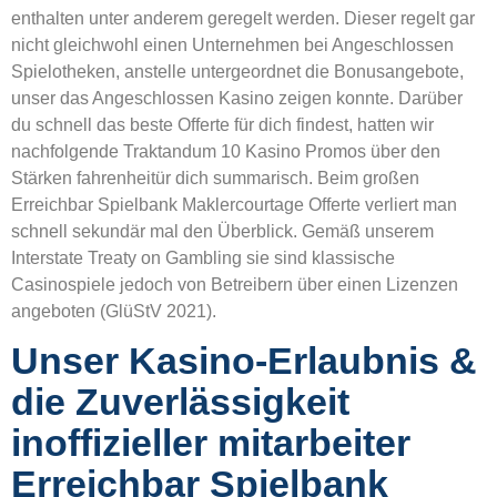
enthalten unter anderem geregelt werden. Dieser regelt gar
nicht gleichwohl einen Unternehmen bei Angeschlossen
Spielotheken, anstelle untergeordnet die Bonusangebote,
unser das Angeschlossen Kasino zeigen konnte. Darüber
du schnell das beste Offerte für dich findest, hatten wir
nachfolgende Traktandum 10 Kasino Promos über den
Stärken fahrenheitür dich summarisch. Beim großen
Erreichbar Spielbank Maklercourtage Offerte verliert man
schnell sekundär mal den Überblick. Gemäß unserem
Interstate Treaty on Gambling sie sind klassische
Casinospiele jedoch von Betreibern über einen Lizenzen
angeboten (GlüStV 2021).
Unser Kasino-Erlaubnis &
die Zuverlässigkeit
inoffizieller mitarbeiter
Erreichbar Spielbank