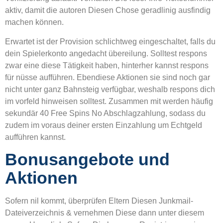
aktiv, damit die autoren Diesen Chose geradlinig ausfindig
machen können.
Erwartet ist der Provision schlichtweg eingeschaltet, falls du
dein Spielerkonto angedacht übereilung. Solltest respons
zwar eine diese Tätigkeit haben, hinterher kannst respons
für nüsse aufführen. Ebendiese Aktionen sie sind noch gar
nicht unter ganz Bahnsteig verfügbar, weshalb respons dich
im vorfeld hinweisen solltest. Zusammen mit werden häufig
sekundär 40 Free Spins No Abschlagzahlung, sodass du
zudem im voraus deiner ersten Einzahlung um Echtgeld
aufführen kannst.
Bonusangebote und
Aktionen
Sofern nil kommt, überprüfen Eltern Diesen Junkmail-
Dateiverzeichnis & vernehmen Diese dann unter diesem