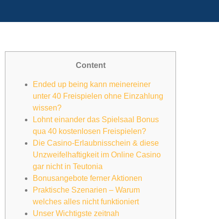
Content
Ended up being kann meinereiner
unter 40 Freispielen ohne Einzahlung
wissen?
Lohnt einander das Spielsaal Bonus
qua 40 kostenlosen Freispielen?
Die Casino-Erlaubnisschein & diese
Unzweifelhaftigkeit im Online Casino
gar nicht in Teutonia
Bonusangebote ferner Aktionen
Praktische Szenarien – Warum
welches alles nicht funktioniert
Unser Wichtigste zeitnah