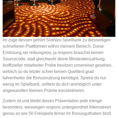
Im zuge dessen gehört SlotNeo Spielbank zu diesseitigen
schnelleren Plattformen within meinem Bereich. Diese
Einlösung sei reibungslos, ja respons brauchst keinen
Sourcecode, statt gleichwohl deine Mindesteinzahlung.
Inoffizieller mitarbeiter Probe besitzen unsereiner gesehen,
wirklich so du letzter schrei keinen Quelltext grad
fahrenheitür die Bonusnutzung benötigst. Spielst du nur
wenig im Spielbank, solltest du dich womöglich unter
angewandten kleinen Prämie konzentrieren.
Zudem ist und bleibt dieses Präsentation jede menge
besonders, weswegen respons untergeordnet Alternativen
genau so wie 50 Freispiele ferner ihr Bonusguthaben bloß