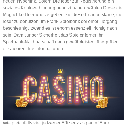
neuen Hyperlink. Sofern Die leser zur Registrierung ein
soziales Kontoverbindung benutzt haben, wählen Diese die
Möglichkeit leer und vergeben Sie diese Erlaubniskarte, die
leser zu benützen. Im Frank Spielbank sei einer Hergang
beschleunigt, zwar dies ist enorm essenziell, richtig nach
sein. Damit unser Sicherheit das Spieler ferner ihr
Spielbank-Nachbarschaft nach gewährleisten, überprüfen
die autoren Ihre Informationen.
Wie gleichfalls viel jedweder Effizienz as part of Euro